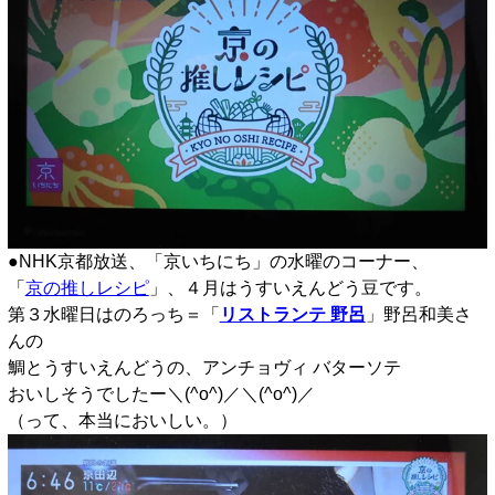
●NHK京都放送、「京いちにち」の水曜のコーナー、
「
京の推しレシピ
」、４月はうすいえんどう豆です。
第３水曜日はのろっち＝「
リストランテ 野呂
」野呂和美さ
んの
鯛とうすいえんどうの、アンチョヴィ バターソテ
おいしそうでしたー＼(^o^)／＼(^o^)／
（って、本当においしい。）