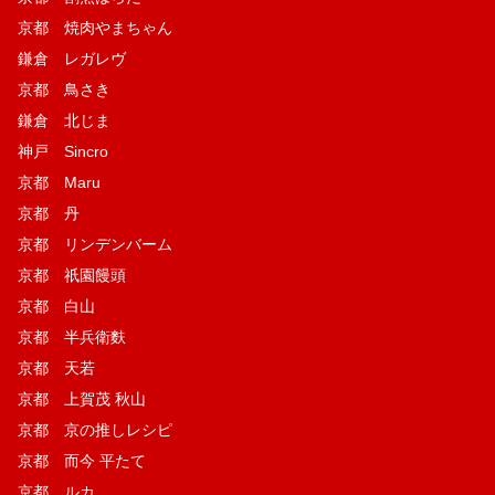
京都 焼肉やまちゃん
鎌倉 レガレヴ
京都 鳥さき
鎌倉 北じま
神戸 Sincro
京都 Maru
京都 丹
京都 リンデンバーム
京都 祇園饅頭
京都 白山
京都 半兵衛麩
京都 天若
京都 上賀茂 秋山
京都 京の推しレシピ
京都 而今 平たて
京都 ルカ