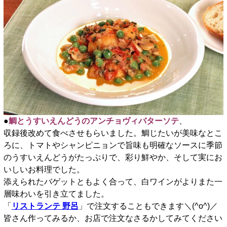
●
鯛とうすいえんどうのアンチョヴィバターソテ
、
収録後改めて食べさせもらいました。鯛じたいが美味なとこ
ろに、トマトやシャンピニョンで旨味も明確なソースに季節
のうすいえんどうがたっぷりで、彩り鮮やか、そして実にお
いしいお料理でした。
添えられたバゲットともよく合って、白ワインがよりまた一
層味わいを引き立てました。
「
リストランテ 野呂
」で注文することもできます＼(^o^)／
皆さん作ってみるか、お店で注文なさるかしてみてください