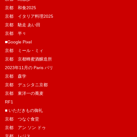
京都 和食2025
京都 イタリア料理2025
京都 馳走 あい田
京都 半々
■Google Pixel
京都 ミール・ミィ
京都 京都蜂蜜酒醸造所
2023年11月の Paris パリ
京都 森学
京都 デュシタニ京都
京都 東洋一の蕎麦
RF1
■ いただきもの御礼
京都 つなぐ食堂
京都 アン ソン ドゥ
京都 レジス