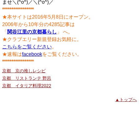
ませ＼(^o^)／＼(^o^)／
*****************
★本サイトは2016年5月8日にオープン。
2006年から10年分の4285記事は
「
関谷江里の京都暮らし
」 へ。
★クラブエリー新規登録お気軽に。
こちらをご覧ください
。
★速報は
facebook
をご覧ください。
*****************
京都 京の推しレシピ
京都 リストランテ 野呂
京都 イタリア料理2022
▲トップへ