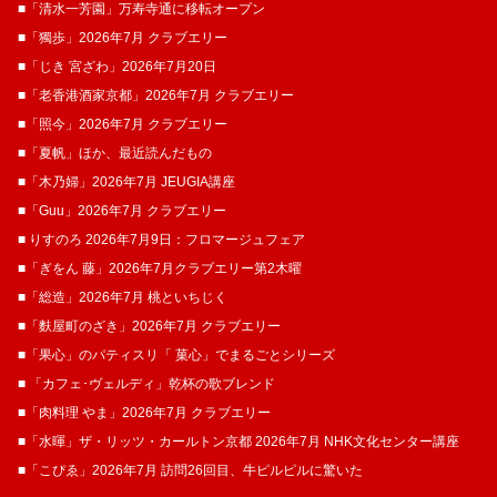
■「清水一芳園」万寿寺通に移転オープン
■「獨歩」2026年7月 クラブエリー
■「じき 宮ざわ」2026年7月20日
■「老香港酒家京都」2026年7月 クラブエリー
■「照今」2026年7月 クラブエリー
■「夏帆」ほか、最近読んだもの
■「木乃婦」2026年7月 JEUGIA講座
■「Guu」2026年7月 クラブエリー
■ りすのろ 2026年7月9日：フロマージュフェア
■「ぎをん 藤」2026年7月クラブエリー第2木曜
■「総造」2026年7月 桃といちじく
■「麩屋町のざき」2026年7月 クラブエリー
■「果心」のパティスリ「 菓​心」でまるごとシリーズ
■ 「カフェ･ヴェルディ」乾杯の歌ブレンド
■「肉料理 やま」2026年7月 クラブエリー
■「水暉」ザ・リッツ・カールトン京都 2026年7月 NHK文化センター講座
■「こぴゑ」2026年7月 訪問26回目、牛ピルピルに驚いた