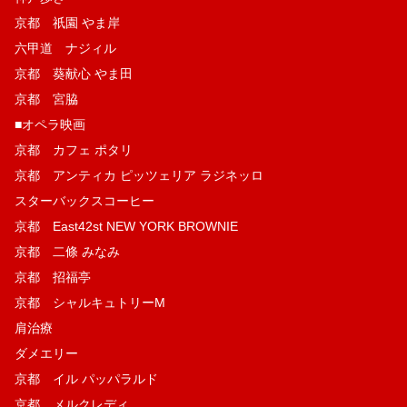
京都 祇園 やま岸
六甲道 ナジィル
京都 葵献心 やま田
京都 宮脇
■オペラ映画
京都 カフェ ポタリ
京都 アンティカ ピッツェリア ラジネッロ
スターバックスコーヒー
京都 East42st NEW YORK BROWNIE
京都 二條 みなみ
京都 招福亭
京都 シャルキュトリーM
肩治療
ダメエリー
京都 イル パッパラルド
京都 メルクレディ