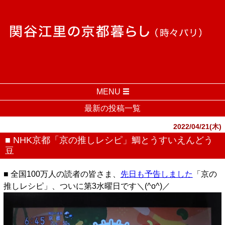
MENU
最新の投稿一覧
2022/04/21(木)
■ NHK京都「京の推しレシピ」鯛とうすいえんどう
豆
■ 全国100万人の読者の皆さま、
先日も予告しました
「京の
推しレシピ」、ついに第3水曜日です＼(^o^)／