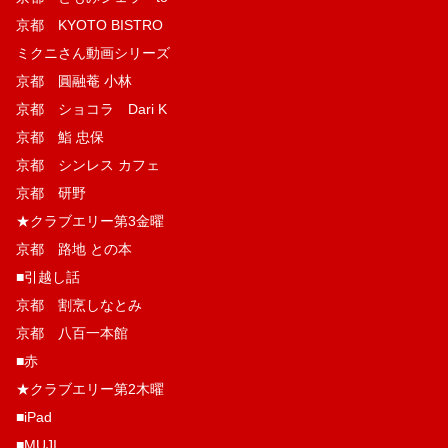
京都 KYOTO BISTRO
ミクニさん動画シリーズ
京都 圓融菴 小林
京都 ショコラ Dari K
京都 鮨 忠保
京都 シンレス カフェ
京都 研野
★クラブエリー第3金曜
京都 路地 との本
■引越し話
京都 割烹しなとみ
京都 八百一本館
■赤
★クラブエリー第2木曜
■iPad
■MUJI