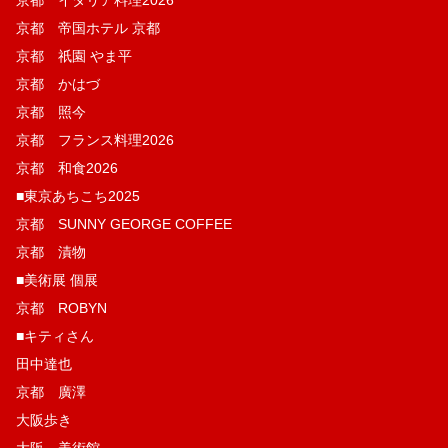
京都 帝国ホテル 京都
京都 祇園 やま平
京都 かはづ
京都 照今
京都 フランス料理2026
京都 和食2026
■東京あちこち2025
京都 SUNNY GEORGE COFFEE
京都 漬物
■美術展 個展
京都 ROBYN
■キティさん
田中達也
京都 廣澤
大阪歩き
大阪 美術館