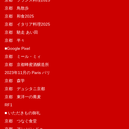
京都 鳥散歩
京都 和食2025
京都 イタリア料理2025
京都 馳走 あい田
京都 半々
■Google Pixel
京都 ミール・ミィ
京都 京都蜂蜜酒醸造所
2023年11月の Paris パリ
京都 森学
京都 デュシタニ京都
京都 東洋一の蕎麦
RF1
■ いただきもの御礼
京都 つなぐ食堂
京都 アン ソン ドゥ