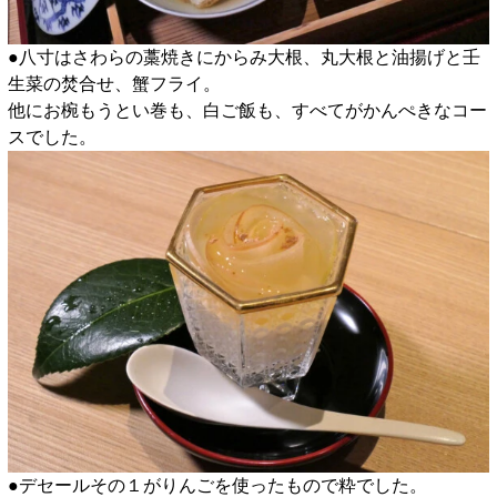
●八寸はさわらの藁焼きにからみ大根、丸大根と油揚げと壬
生菜の焚合せ、蟹フライ。
他にお椀もうとい巻も、白ご飯も、すべてがかんぺきなコー
スでした。
●デセールその１がりんごを使ったもので粋でした。