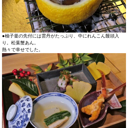
●柚子釜の先付には雲丹がたっぷり、中にれんこん饅頭入
り。松葉蟹あん。
熱々で幸せでした。