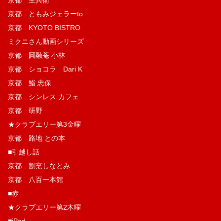
京都 ともみジェラーto
京都 KYOTO BISTRO
ミクニさん動画シリーズ
京都 圓融菴 小林
京都 ショコラ Dari K
京都 鮨 忠保
京都 シンレス カフェ
京都 研野
★クラブエリー第3金曜
京都 路地 との本
■引越し話
京都 割烹しなとみ
京都 八百一本館
■赤
★クラブエリー第2木曜
■iPad