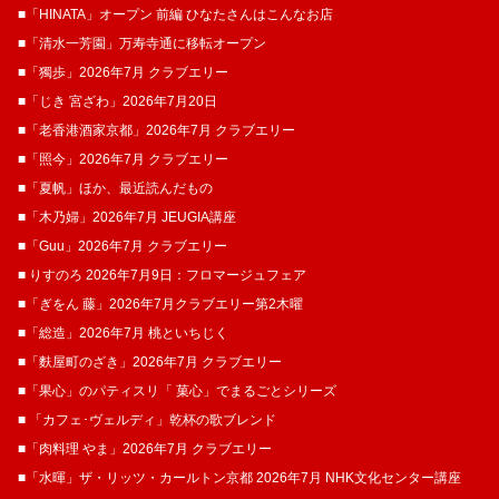
■「HINATA」オープン 前編 ひなたさんはこんなお店
■「清水一芳園」万寿寺通に移転オープン
■「獨歩」2026年7月 クラブエリー
■「じき 宮ざわ」2026年7月20日
■「老香港酒家京都」2026年7月 クラブエリー
■「照今」2026年7月 クラブエリー
■「夏帆」ほか、最近読んだもの
■「木乃婦」2026年7月 JEUGIA講座
■「Guu」2026年7月 クラブエリー
■ りすのろ 2026年7月9日：フロマージュフェア
■「ぎをん 藤」2026年7月クラブエリー第2木曜
■「総造」2026年7月 桃といちじく
■「麩屋町のざき」2026年7月 クラブエリー
■「果心」のパティスリ「 菓​心」でまるごとシリーズ
■ 「カフェ･ヴェルディ」乾杯の歌ブレンド
■「肉料理 やま」2026年7月 クラブエリー
■「水暉」ザ・リッツ・カールトン京都 2026年7月 NHK文化センター講座