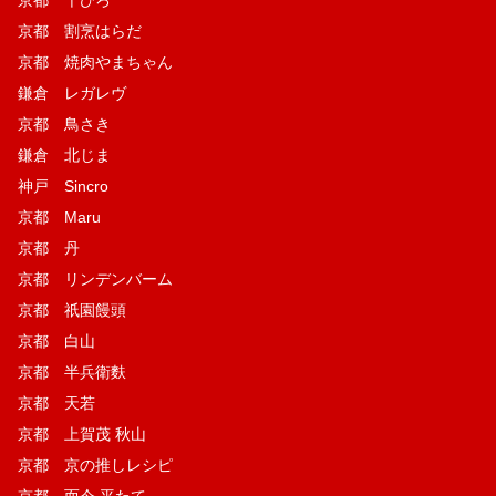
京都 割烹はらだ
京都 焼肉やまちゃん
鎌倉 レガレヴ
京都 鳥さき
鎌倉 北じま
神戸 Sincro
京都 Maru
京都 丹
京都 リンデンバーム
京都 祇園饅頭
京都 白山
京都 半兵衛麩
京都 天若
京都 上賀茂 秋山
京都 京の推しレシピ
京都 而今 平たて