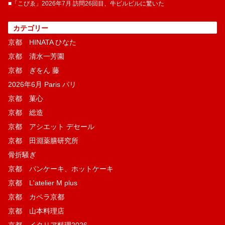
■「こぴゑ」2026年7月 訪問26回目、牛ピルピルに驚いた
カテゴリー
京都 HINATA ひなた
京都 清水一芳園
京都 ぎをん 藤
2026年6月 Paris パリ
京都 菓​心
京都 総造
京都 アシエット デセール
京都 田淵薬膳研究所
骨折騒ぎ
京都 パンケーキ、ホットケーキ
京都 L'atelier M plus
京都 カペラ京都
京都 山本料理店
京都 イタリア料理2026