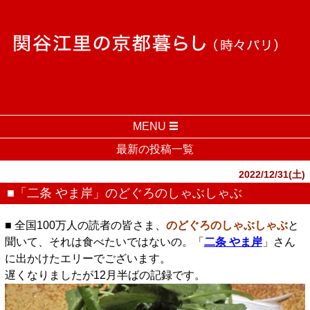
MENU
最新の投稿一覧
2022/12/31(土)
■「二条 やま岸」のどぐろのしゃぶしゃぶ
■ 全国100万人の読者の皆さま、
のどぐろのしゃぶしゃぶ
と
聞いて、それは食べたいではないの。「
二条 やま岸
」さん
に出かけたエリーでございます。
遅くなりましたが12月半ばの記録です。