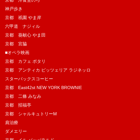
神戸歩き
京都 祇園 やま岸
六甲道 ナジィル
京都 葵献心 やま田
京都 宮脇
■オペラ映画
京都 カフェ ポタリ
京都 アンティカ ピッツェリア ラジネッロ
スターバックスコーヒー
京都 East42st NEW YORK BROWNIE
京都 二條 みなみ
京都 招福亭
京都 シャルキュトリーM
肩治療
ダメエリー
京都 イル パッパラルド