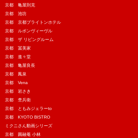
京都 亀屋則克
京都 池坊
京都 京都ブライトンホテル
京都 ルボンヴィーヴル
京都 ザ リビングルーム
京都 冨美家
京都 進々堂
京都 亀屋良長
京都 鳳泉
京都 Vena
京都 岩さき
京都 杢兵衛
京都 ともみジェラーto
京都 KYOTO BISTRO
ミクニさん動画シリーズ
京都 圓融菴 小林