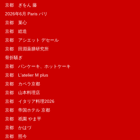
京都 ぎをん 藤
2026年6月 Paris パリ
京都 菓​心
京都 総造
京都 アシエット デセール
京都 田淵薬膳研究所
骨折騒ぎ
京都 パンケーキ、ホットケーキ
京都 L'atelier M plus
京都 カペラ京都
京都 山本料理店
京都 イタリア料理2026
京都 帝国ホテル 京都
京都 祇園 やま平
京都 かはづ
京都 照今