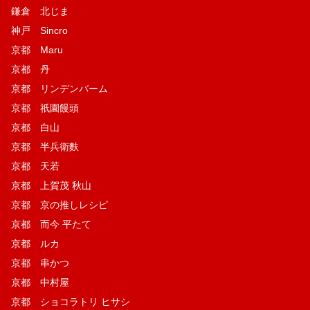
鎌倉 北じま
神戸 Sincro
京都 Maru
京都 丹
京都 リンデンバーム
京都 祇園饅頭
京都 白山
京都 半兵衛麩
京都 天若
京都 上賀茂 秋山
京都 京の推しレシピ
京都 而今 平たて
京都 ルカ
京都 串かつ
京都 中村屋
京都 ショコラトリ ヒサシ