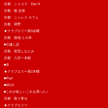
京都 ショコラ Dari K
京都 鮨 忠保
京都 シンレス カフェ
京都 研野
★クラブエリー第3金曜
京都 路地 との本
■引越し話
京都 割烹しなとみ
京都 八百一本館
■赤
★クラブエリー第2木曜
■iPad
■MUJI
■これが欲しいこれを買った♪
京都 取り寄せ
★クラブエリー