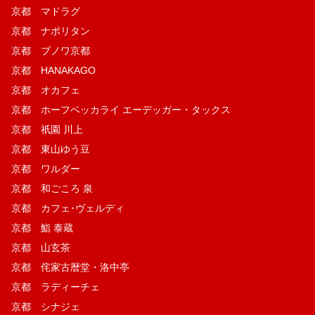
京都 マドラグ
京都 ナポリタン
京都 ブノワ京都
京都 HANAKAGO
京都 オカフェ
京都 ホーフベッカライ エーデッガー・タックス
京都 祇園 川上
京都 東山ゆう豆
京都 ワルダー
京都 和ごころ 泉
京都 カフェ･ヴェルディ
京都 鮨 泰蔵
京都 山玄茶
京都 侘家古暦堂・洛中亭
京都 ラディーチェ
京都 シナジェ