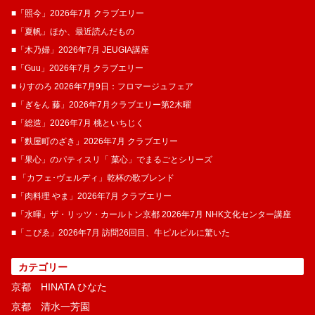
■「照今」2026年7月 クラブエリー
■「夏帆」ほか、最近読んだもの
■「木乃婦」2026年7月 JEUGIA講座
■「Guu」2026年7月 クラブエリー
■ りすのろ 2026年7月9日：フロマージュフェア
■「ぎをん 藤」2026年7月クラブエリー第2木曜
■「総造」2026年7月 桃といちじく
■「麩屋町のざき」2026年7月 クラブエリー
■「果心」のパティスリ「 菓​心」でまるごとシリーズ
■ 「カフェ･ヴェルディ」乾杯の歌ブレンド
■「肉料理 やま」2026年7月 クラブエリー
■「水暉」ザ・リッツ・カールトン京都 2026年7月 NHK文化センター講座
■「こぴゑ」2026年7月 訪問26回目、牛ピルピルに驚いた
カテゴリー
京都 HINATA ひなた
京都 清水一芳園