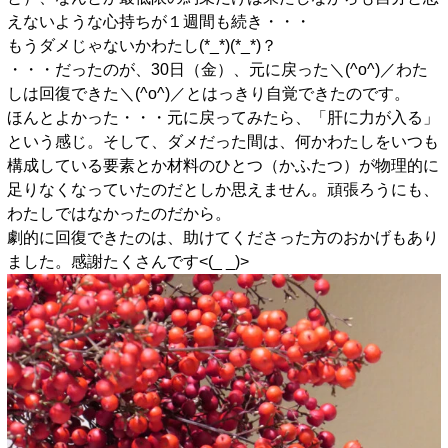
えないような心持ちが１週間も続き・・・
もうダメじゃないかわたし(*_*)(*_*)？
・・・だったのが、30日（金）、元に戻った＼(^o^)／わた
しは回復できた＼(^o^)／とはっきり自覚できたのです。
ほんとよかった・・・元に戻ってみたら、「肝に力が入る」
という感じ。そして、ダメだった間は、何かわたしをいつも
構成している要素とか材料のひとつ（かふたつ）が物理的に
足りなくなっていたのだとしか思えません。頑張ろうにも、
わたしではなかったのだから。
劇的に回復できたのは、助けてくださった方のおかげもあり
ました。感謝たくさんです<(_ _)>