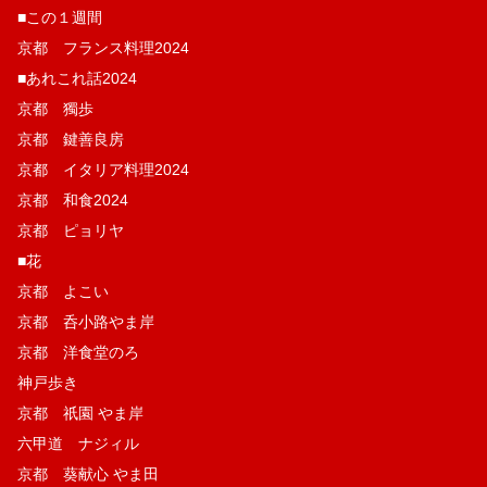
■この１週間
京都 フランス料理2024
■あれこれ話2024
京都 獨歩
京都 鍵善良房
京都 イタリア料理2024
京都 和食2024
京都 ピョリヤ
■花
京都 よこい
京都 呑小路やま岸
京都 洋食堂のろ
神戸歩き
京都 祇園 やま岸
六甲道 ナジィル
京都 葵献心 やま田