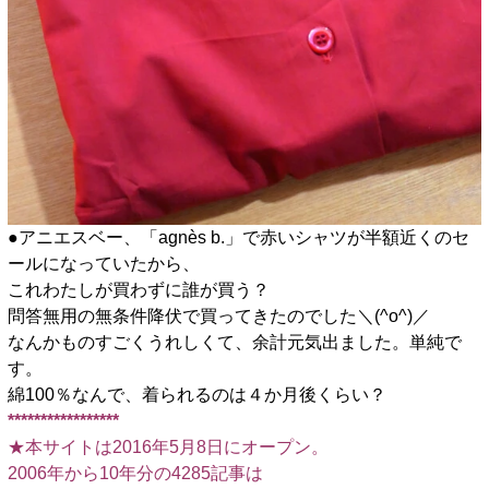
●アニエスベー、「agnès b.」で赤いシャツが半額近くのセ
ールになっていたから、
これわたしが買わずに誰が買う？
問答無用の無条件降伏で買ってきたのでした＼(^o^)／
なんかものすごくうれしくて、余計元気出ました。単純で
す。
綿100％なんで、着られるのは４か月後くらい？
*****************
★本サイトは2016年5月8日にオープン。
2006年から10年分の4285記事は