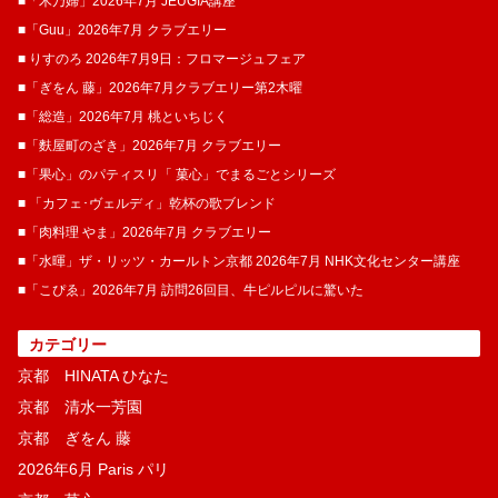
■「木乃婦」2026年7月 JEUGIA講座
■「Guu」2026年7月 クラブエリー
■ りすのろ 2026年7月9日：フロマージュフェア
■「ぎをん 藤」2026年7月クラブエリー第2木曜
■「総造」2026年7月 桃といちじく
■「麩屋町のざき」2026年7月 クラブエリー
■「果心」のパティスリ「 菓​心」でまるごとシリーズ
■ 「カフェ･ヴェルディ」乾杯の歌ブレンド
■「肉料理 やま」2026年7月 クラブエリー
■「水暉」ザ・リッツ・カールトン京都 2026年7月 NHK文化センター講座
■「こぴゑ」2026年7月 訪問26回目、牛ピルピルに驚いた
カテゴリー
京都 HINATA ひなた
京都 清水一芳園
京都 ぎをん 藤
2026年6月 Paris パリ