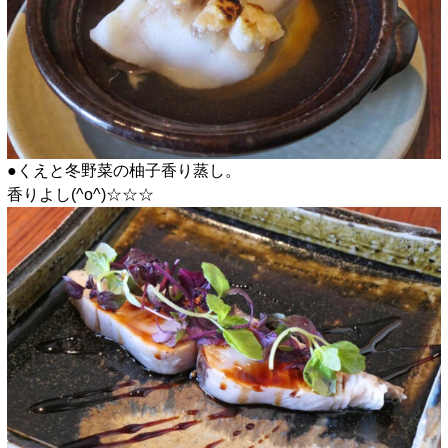
●くえと冬野菜の柚子香り蒸し。
香りよし(^o^)☆☆☆