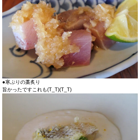
●寒ぶりの藁炙り
旨かったですこれも(T_T)(T_T)