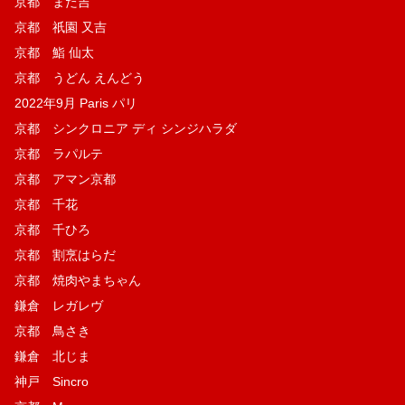
京都 また吉
京都 祇園 又吉
京都 鮨 仙太
京都 うどん えんどう
2022年9月 Paris パリ
京都 シンクロニア ディ シンジハラダ
京都 ラパルテ
京都 アマン京都
京都 千花
京都 千ひろ
京都 割烹はらだ
京都 焼肉やまちゃん
鎌倉 レガレヴ
京都 鳥さき
鎌倉 北じま
神戸 Sincro