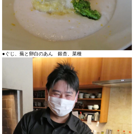
●ぐじ、蕪と卵白のあん 銀杏、菜種