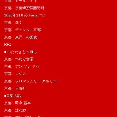
京都 ミール・ミィ
京都 京都蜂蜜酒醸造所
2023年11月の Paris パリ
京都 森学
京都 デュシタニ京都
京都 東洋一の蕎麦
RF1
■ いただきもの御礼
京都 つなぐ食堂
京都 アン ソン ドゥ
京都 レジス
京都 フロマジュリー アルモニー
京都 伊藤軒
■音楽の話
京都 即今 藤本
京都 辻布紗