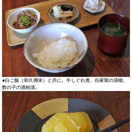
●白ご飯（和久傳米）と共に、牛しぐれ煮、自家製の漬物、
数の子の酒粕漬。