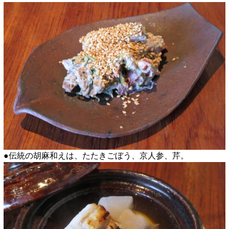
●伝統の胡麻和えは、たたきごぼう、京人参、芹。