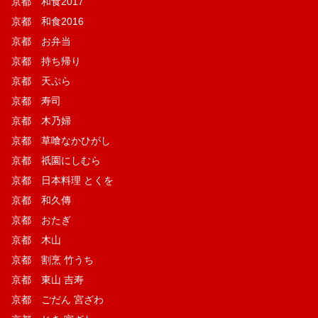
京都 和食2017
京都 和食2016
京都 お弁当
京都 持ち帰り
京都 天ぷら
京都 寿司
京都 木乃婦
京都 草喰なかひがし
京都 祇園にしむら
京都 日本料理 とくを
京都 和久傳
京都 おたぎ
京都 木山
京都 割烹 竹うち
京都 東山 吉寿
京都 ごだん 宮ざわ