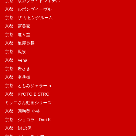
京都 京都ブライトンホテル
京都 ルボンヴィーヴル
京都 ザ リビングルーム
京都 冨美家
京都 進々堂
京都 亀屋良長
京都 鳳泉
京都 Vena
京都 岩さき
京都 杢兵衛
京都 ともみジェラーto
京都 KYOTO BISTRO
ミクニさん動画シリーズ
京都 圓融菴 小林
京都 ショコラ Dari K
京都 鮨 忠保