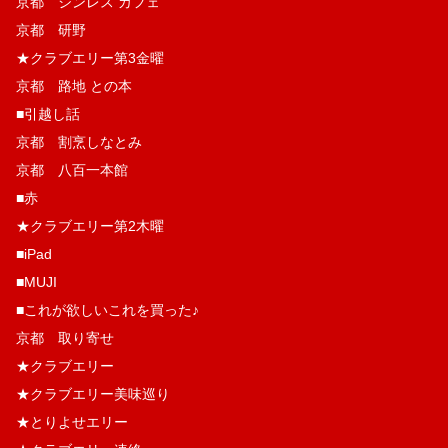
京都 シンレス カフェ
京都 研野
★クラブエリー第3金曜
京都 路地 との本
■引越し話
京都 割烹しなとみ
京都 八百一本館
■赤
★クラブエリー第2木曜
■iPad
■MUJI
■これが欲しいこれを買った♪
京都 取り寄せ
★クラブエリー
★クラブエリー美味巡り
★とりよせエリー