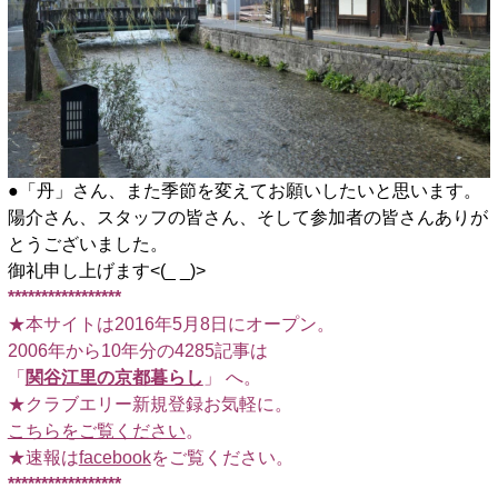
●「丹」さん、また季節を変えてお願いしたいと思います。
陽介さん、スタッフの皆さん、そして参加者の皆さんありが
とうございました。
御礼申し上げます<(_ _)>
*****************
★本サイトは2016年5月8日にオープン。
2006年から10年分の4285記事は
「
関谷江里の京都暮らし
」 へ。
★クラブエリー新規登録お気軽に。
こちらをご覧ください
。
★速報は
facebook
をご覧ください。
*****************