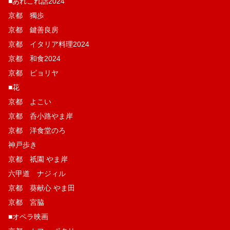
■あれこれ話2024
京都 獨歩
京都 鍵善良房
京都 イタリア料理2024
京都 和食2024
京都 ピョリヤ
■花
京都 よこい
京都 呑小路やま岸
京都 洋食堂のろ
神戸歩き
京都 祇園 やま岸
六甲道 ナジィル
京都 葵献心 やま田
京都 宮脇
■オペラ映画