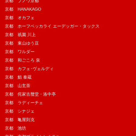
京都 ブノワ京都
京都 HANAKAGO
京都 オカフェ
京都 ホーフベッカライ エーデッガー・タックス
京都 祇園 川上
京都 東山ゆう豆
京都 ワルダー
京都 和ごころ 泉
京都 カフェ･ヴェルディ
京都 鮨 泰蔵
京都 山玄茶
京都 侘家古暦堂・洛中亭
京都 ラディーチェ
京都 シナジェ
京都 亀屋則克
京都 池坊