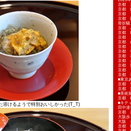
京都 
京都 
京都 
京都 
骨折騒
京都 
京都 L'a
京都 
京都 
京都 
京都 
京都 
京都 
京都 
京都 
京都 
■東京
京都 S
京都 
■美術
京都 
■キテ
溶けるようで特別おいしかった(T_T)
田中達
京都 
大阪歩
大阪 
京都 
京都 