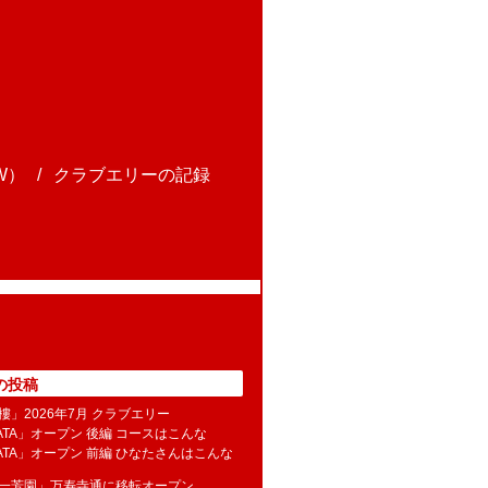
W）
クラブエリーの記録
の投稿
樓」2026年7月 クラブエリー
NATA」オープン 後編 コースはこんな
NATA」オープン 前編 ひなたさんはこんな
水一芳園」万寿寺通に移転オープン