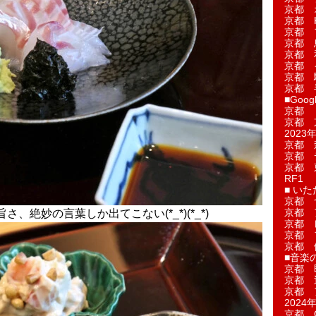
京都 
京都 
京都 
京都 
京都 
京都 
京都 
京都 
■Googl
京都 
京都 
2023年
京都 
京都 
京都 
RF1
■ い
京都 
京都 
、絶妙の言葉しか出てこない(*_*)(*_*)
京都 
京都 
京都 
■音楽
京都 
京都 
京都 
2024年
京都 