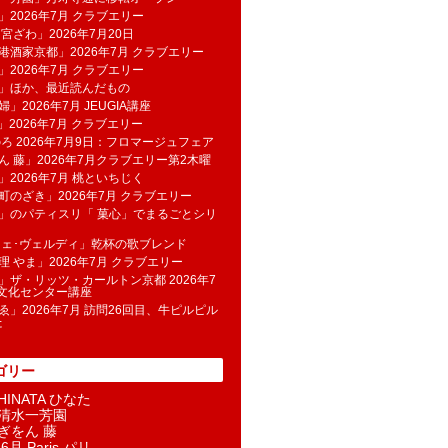
」2026年7月 クラブエリー
 宮ざわ」2026年7月20日
港酒家京都」2026年7月 クラブエリー
」2026年7月 クラブエリー
帆」ほか、最近読んだもの
」2026年7月 JEUGIA講座
u」2026年7月 クラブエリー
のろ 2026年7月9日：フロマージュフェア
ん 藤」2026年7月クラブエリー第2木曜
」2026年7月 桃といちじく
町のざき」2026年7月 クラブエリー
」のパティスリ「 菓​心」でまるごとシリ
フェ･ヴェルディ」乾杯の歌ブレンド
理 やま」2026年7月 クラブエリー
」ザ・リッツ・カールトン京都 2026年7
K文化センター講座
ゑ」2026年7月 訪問26回目、牛ピルピル
た
ゴリー
INATA ひなた
清水一芳園
ぎをん 藤
6月 Paris パリ