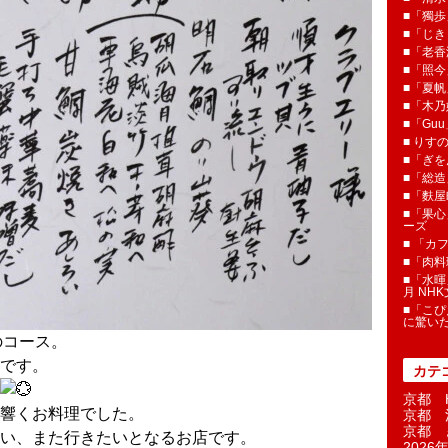
■「獨歩
■「じき
■「老香
■「照今
■「夏
■「木乃婦
■「Gu
■ りす
■「ぎを
■「総造
■「麩屋
■「果心
ーズ
■ 「カ
■「肉料
■「水暉
月 NH
■「こぴ
に驚い
のコース。
です。
カテ
京都 H
響くお料理でした。
京都 
京都 
い、また行きたいとなるお店です。
2026年