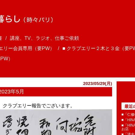
書
講座、TV、ラジオ、仕事ご依頼
ブエリー会員専用（要PW）
■ クラブエリー２木と３金（要P
PW）
2023/05/29(月)
023年5月
ま、クラブエリー報告でございます。
最近
■「仁修
■「HI
■「HI
お店
■「清