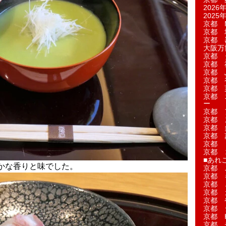
2026年
2025年
京都 M
京都 
京都 
大阪万博
京都 
京都 
京都 
京都 
京都 菓
京都 
ー
京都 
京都 
京都 
京都 
京都 
京都 
■あれこ
かな香りと味でした。
京都 
京都 
京都 
京都 
京都 
京都 
京都 
京都 