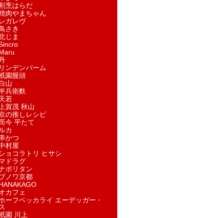
割烹はらだ
焼肉やまちゃん
レガレヴ
鳥さき
北じま
incro
aru
丹
リンデンバーム
祇園饅頭
白山
半兵衛麩
天若
上賀茂 秋山
京の推しレシピ
而今 平たて
ルカ
串かつ
中村屋
ショコラトリ ヒサシ
マドラグ
ナポリタン
ブノワ京都
ANAKAGO
オカフェ
ホーフベッカライ エーデッガー・
ス
祇園 川上