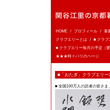
HOME
プロフィール
著
クラブエリーとは
■ クラ
■ クラブエリー毎月の予定（要
★★★時々パリのページ
■「おたぎ」クラブエリー2
■ 全国100万人の読者の皆さ