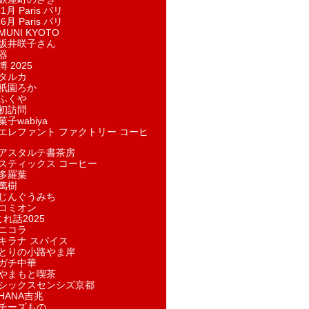
1月 Paris パリ
6月 Paris パリ
UNI KYOTO
坂井咲子さん
器
 2025
タルカ
祇園ろか
ふくや
初訪問
子wabiya
エレファント ファクトリー コーヒ
アスタルテ書茶房
スティックス コーヒー
多羅葉
萬樹
じんぐうみち
コミオン
れ話2025
ニコラ
キラナ スパイス
とりの小路やま岸
ガチ中華
やまもと喫茶
シックスセンシズ京都
HANA吉兆
チーズもの