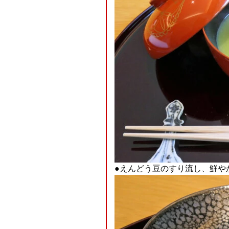
●えんどう豆のすり流し、鮮や