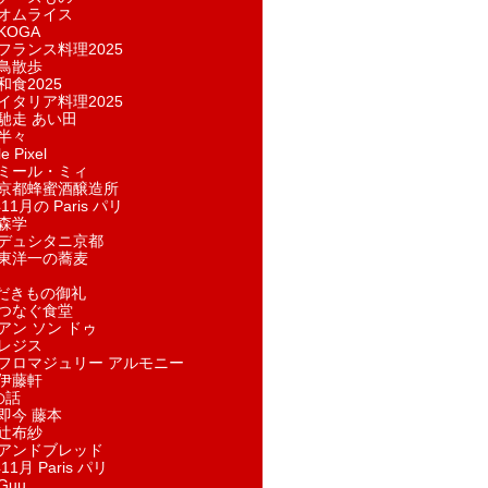
オムライス
KOGA
フランス料理2025
鳥散歩
和食2025
イタリア料理2025
馳走 あい田
半々
e Pixel
ミール・ミィ
京都蜂蜜酒醸造所
11月の Paris パリ
森学
デュシタニ京都
東洋一の蕎麦
ただきもの御礼
つなぐ食堂
アン ソン ドゥ
レジス
フロマジュリー アルモニー
伊藤軒
の話
即今 藤本
辻布紗
アンドブレッド
11月 Paris パリ
Guu