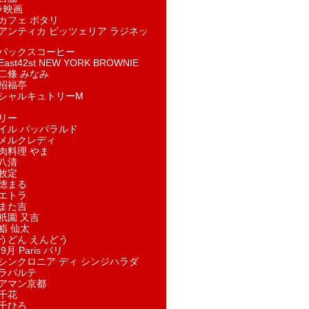
ラ映画
カフェ ポタリ
アンティカ ピッツェリア ラジネッ
バックスコーヒー
st42st NEW YORK BROWNIE
二條 みなみ
招福亭
シャルキュトリーM
リー
イル パッパラルド
メルクレディ
肉料理 やま
八清
牧定
徳まる
エトラ
また吉
祇園 又吉
鮨 仙太
うどん えんどう
9月 Paris パリ
シンクロニア ディ シンジハラダ
ラパルテ
アマン京都
千花
千ひろ