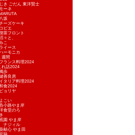
じき ごだん 東洋賢士
モーネ
ARUTA
八坂
チーズケーキ
コピエ
喫茶フロント
滔々と、
みこ
ライース
ハーモニカ
１週間
フランス料理2024
れ話2024
獨歩
鍵善良房
イタリア料理2024
和食2024
ピョリヤ
よこい
呑小路やま岸
洋食堂のろ
き
祇園 やま岸
 ナジィル
葵献心 やま田
宮脇