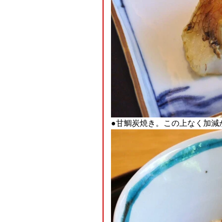
●甘鯛炭焼き。この上なく加減