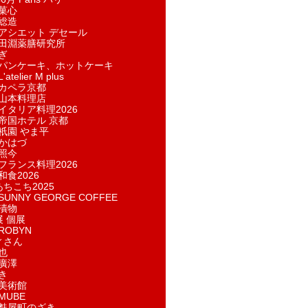
菓​心
総造
アシエット デセール
田淵薬膳研究所
ぎ
パンケーキ、ホットケーキ
telier M plus
カペラ京都
山本料理店
イタリア料理2026
帝国ホテル 京都
祇園 やま平
かはづ
照今
フランス料理2026
和食2026
あちこち2025
UNNY GEORGE COFFEE
漬物
展 個展
ROBYN
ィさん
也
廣澤
き
美術館
MUBE
麩屋町のざき