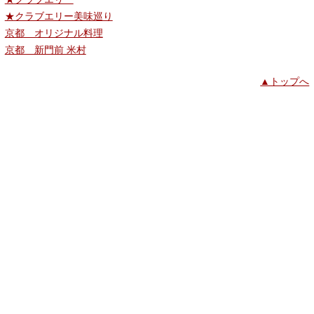
★クラブエリー美味巡り
京都 オリジナル料理
京都 新門前 米村
▲トップへ