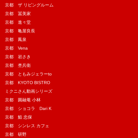
京都 ザ リビングルーム
京都 冨美家
京都 進々堂
京都 亀屋良長
京都 鳳泉
京都 Vena
京都 岩さき
京都 杢兵衛
京都 ともみジェラーto
京都 KYOTO BISTRO
ミクニさん動画シリーズ
京都 圓融菴 小林
京都 ショコラ Dari K
京都 鮨 忠保
京都 シンレス カフェ
京都 研野