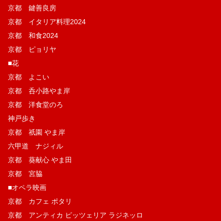
京都 鍵善良房
京都 イタリア料理2024
京都 和食2024
京都 ピョリヤ
■花
京都 よこい
京都 呑小路やま岸
京都 洋食堂のろ
神戸歩き
京都 祇園 やま岸
六甲道 ナジィル
京都 葵献心 やま田
京都 宮脇
■オペラ映画
京都 カフェ ポタリ
京都 アンティカ ピッツェリア ラジネッロ