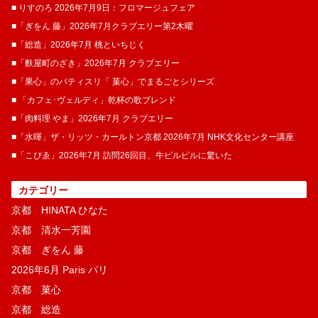
■ りすのろ 2026年7月9日：フロマージュフェア
■「ぎをん 藤」2026年7月クラブエリー第2木曜
■「総造」2026年7月 桃といちじく
■「麩屋町のざき」2026年7月 クラブエリー
■「果心」のパティスリ「 菓​心」でまるごとシリーズ
■ 「カフェ･ヴェルディ」乾杯の歌ブレンド
■「肉料理 やま」2026年7月 クラブエリー
■「水暉」ザ・リッツ・カールトン京都 2026年7月 NHK文化センター講座
■「こぴゑ」2026年7月 訪問26回目、牛ピルピルに驚いた
カテゴリー
京都 HINATA ひなた
京都 清水一芳園
京都 ぎをん 藤
2026年6月 Paris パリ
京都 菓​心
京都 総造