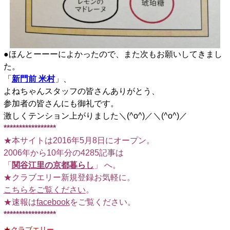
●ほんとーーーによかったので、また次もお願いしてきまし
た。
「
新門前 米村
」、
よねちゃんスタッフの皆さんありがとう、
参加者の皆さんにも御礼です。
激しくテンション上がりました＼(^o^)／＼(^o^)／
*****************
★本サイトは2016年5月8日にオープン。
2006年から10年分の4285記事は
「
関谷江里の京都暮らし
」 へ。
★クラブエリー新規登録お気軽に。
こちらをご覧ください
。
★速報は
facebook
をご覧ください。
*****************
★クラブエリー