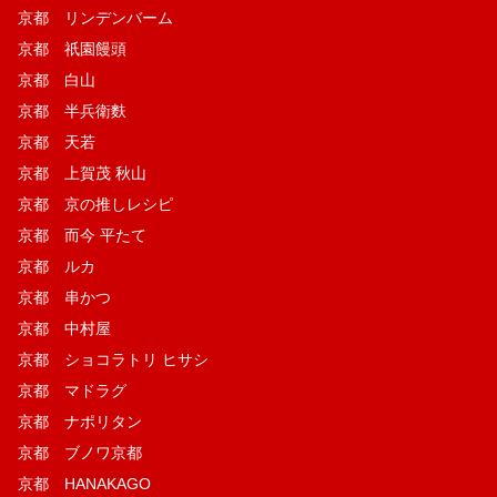
京都 リンデンバーム
京都 祇園饅頭
京都 白山
京都 半兵衛麩
京都 天若
京都 上賀茂 秋山
京都 京の推しレシピ
京都 而今 平たて
京都 ルカ
京都 串かつ
京都 中村屋
京都 ショコラトリ ヒサシ
京都 マドラグ
京都 ナポリタン
京都 ブノワ京都
京都 HANAKAGO