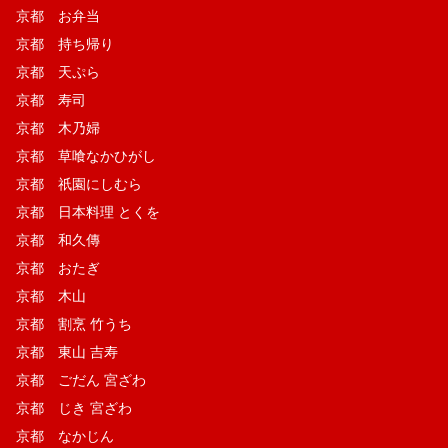
京都 お弁当
京都 持ち帰り
京都 天ぷら
京都 寿司
京都 木乃婦
京都 草喰なかひがし
京都 祇園にしむら
京都 日本料理 とくを
京都 和久傳
京都 おたぎ
京都 木山
京都 割烹 竹うち
京都 東山 吉寿
京都 ごだん 宮ざわ
京都 じき 宮ざわ
京都 なかじん