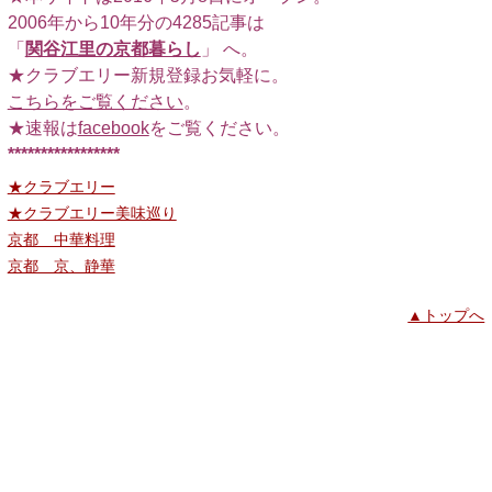
2006年から10年分の4285記事は
「
関谷江里の京都暮らし
」 へ。
★クラブエリー新規登録お気軽に。
こちらをご覧ください
。
★速報は
facebook
をご覧ください。
*****************
★クラブエリー
★クラブエリー美味巡り
京都 中華料理
京都 京、静華
▲トップへ