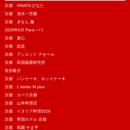
京都 HINATA ひなた
京都 清水一芳園
京都 ぎをん 藤
2026年6月 Paris パリ
京都 菓​心
京都 総造
京都 アシエット デセール
京都 田淵薬膳研究所
骨折騒ぎ
京都 パンケーキ、ホットケーキ
京都 L'atelier M plus
京都 カペラ京都
京都 山本料理店
京都 イタリア料理2026
京都 帝国ホテル 京都
京都 祇園 やま平