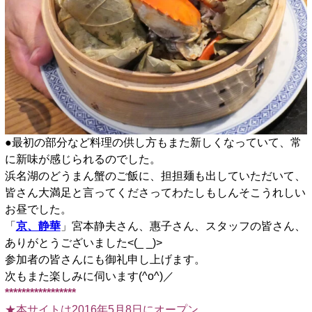
●最初の部分など料理の供し方もまた新しくなっていて、常
に新味が感じられるのでした。
浜名湖のどうまん蟹のご飯に、担担麺も出していただいて、
皆さん大満足と言ってくださってわたしもしんそこうれしい
お昼でした。
「
京、静華
」宮本静夫さん、惠子さん、スタッフの皆さん、
ありがとうございました<(_ _)>
参加者の皆さんにも御礼申し上げます。
次もまた楽しみに伺います(^o^)／
*****************
★本サイトは2016年5月8日にオープン。