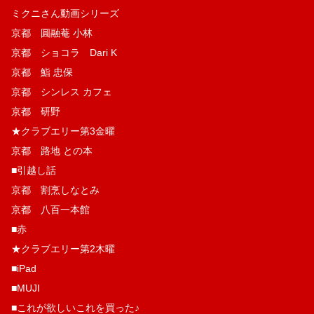
ミクニさん動画シリーズ
京都 圓融菴 小林
京都 ショコラ Dari K
京都 鮨 忠保
京都 シンレス カフェ
京都 研野
★クラブエリー第3金曜
京都 路地 との本
■引越し話
京都 割烹しなとみ
京都 八百一本館
■赤
★クラブエリー第2木曜
■iPad
■MUJI
■これが欲しいこれを買った♪