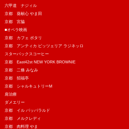
六甲道 ナジィル
京都 葵献心 やま田
京都 宮脇
■オペラ映画
京都 カフェ ポタリ
京都 アンティカ ピッツェリア ラジネッロ
スターバックスコーヒー
京都 East42st NEW YORK BROWNIE
京都 二條 みなみ
京都 招福亭
京都 シャルキュトリーM
肩治療
ダメエリー
京都 イル パッパラルド
京都 メルクレディ
京都 肉料理 やま