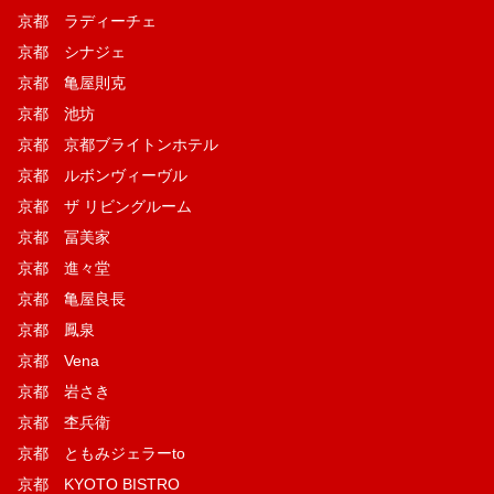
京都 ラディーチェ
京都 シナジェ
京都 亀屋則克
京都 池坊
京都 京都ブライトンホテル
京都 ルボンヴィーヴル
京都 ザ リビングルーム
京都 冨美家
京都 進々堂
京都 亀屋良長
京都 鳳泉
京都 Vena
京都 岩さき
京都 杢兵衛
京都 ともみジェラーto
京都 KYOTO BISTRO