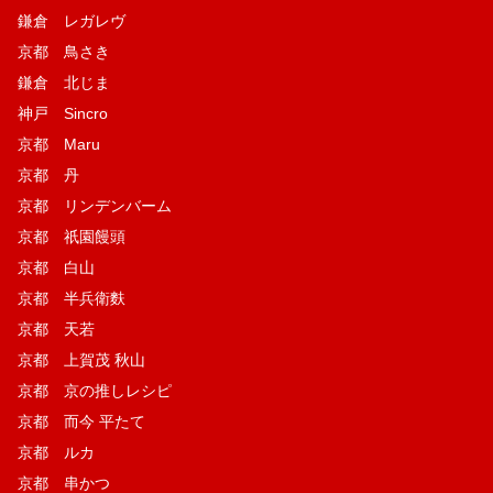
鎌倉 レガレヴ
京都 鳥さき
鎌倉 北じま
神戸 Sincro
京都 Maru
京都 丹
京都 リンデンバーム
京都 祇園饅頭
京都 白山
京都 半兵衛麩
京都 天若
京都 上賀茂 秋山
京都 京の推しレシピ
京都 而今 平たて
京都 ルカ
京都 串かつ