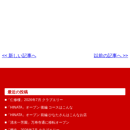
<< 新しい記事へ
以前の記事へ >>
最近の投稿
■「仁修樓」2026年7月 クラブエリー
■「HINATA」オープン 後編 コースはこんな
■「HINATA」オープン 前編 ひなたさんはこんなお店
■「清水一芳園」万寿寺通に移転オープン
■「獨歩」2026年7月 クラブエリー