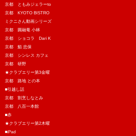
京都 ともみジェラーto
京都 KYOTO BISTRO
ミクニさん動画シリーズ
京都 圓融菴 小林
京都 ショコラ Dari K
京都 鮨 忠保
京都 シンレス カフェ
京都 研野
★クラブエリー第3金曜
京都 路地 との本
■引越し話
京都 割烹しなとみ
京都 八百一本館
■赤
★クラブエリー第2木曜
■iPad