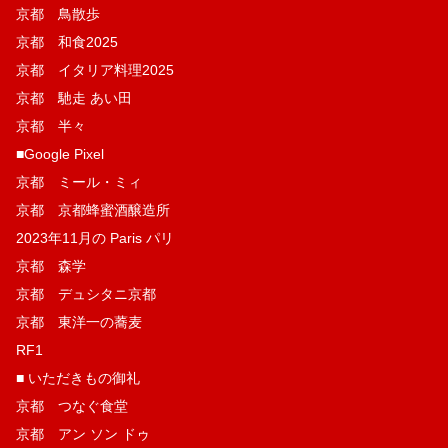
京都 鳥散歩
京都 和食2025
京都 イタリア料理2025
京都 馳走 あい田
京都 半々
■Google Pixel
京都 ミール・ミィ
京都 京都蜂蜜酒醸造所
2023年11月の Paris パリ
京都 森学
京都 デュシタニ京都
京都 東洋一の蕎麦
RF1
■ いただきもの御礼
京都 つなぐ食堂
京都 アン ソン ドゥ