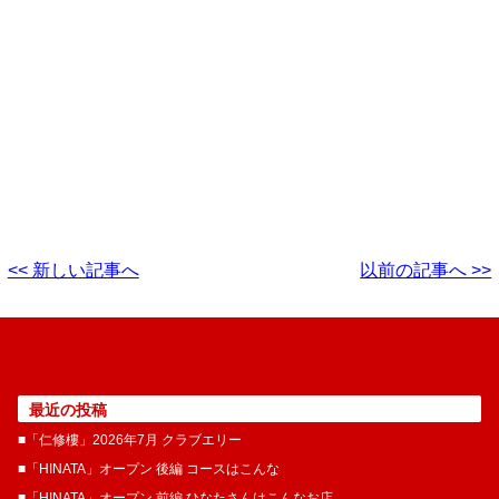
<< 新しい記事へ
以前の記事へ >>
最近の投稿
■「仁修樓」2026年7月 クラブエリー
■「HINATA」オープン 後編 コースはこんな
■「HINATA」オープン 前編 ひなたさんはこんなお店