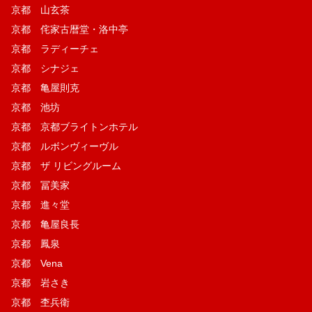
京都 山玄茶
京都 侘家古暦堂・洛中亭
京都 ラディーチェ
京都 シナジェ
京都 亀屋則克
京都 池坊
京都 京都ブライトンホテル
京都 ルボンヴィーヴル
京都 ザ リビングルーム
京都 冨美家
京都 進々堂
京都 亀屋良長
京都 鳳泉
京都 Vena
京都 岩さき
京都 杢兵衛