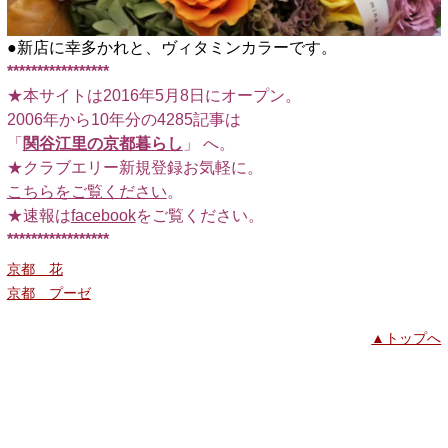
●新店に幸多かれと、ヴィタミンカラーです。
*****************
★本サイトは2016年5月8日にオープン。
2006年から10年分の4285記事は
「
関谷江里の京都暮らし
」 へ。
★クラブエリー新規登録お気軽に。
こちらをご覧ください
。
★速報は
facebook
をご覧ください。
*****************
京都 花
京都 プーゼ
▲トップへ