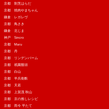
京都 割烹はらだ
京都 焼肉やまちゃん
鎌倉 レガレヴ
京都 鳥さき
鎌倉 北じま
神戸 Sincro
京都 Maru
京都 丹
京都 リンデンバーム
京都 祇園饅頭
京都 白山
京都 半兵衛麩
京都 天若
京都 上賀茂 秋山
京都 京の推しレシピ
京都 而今 平たて