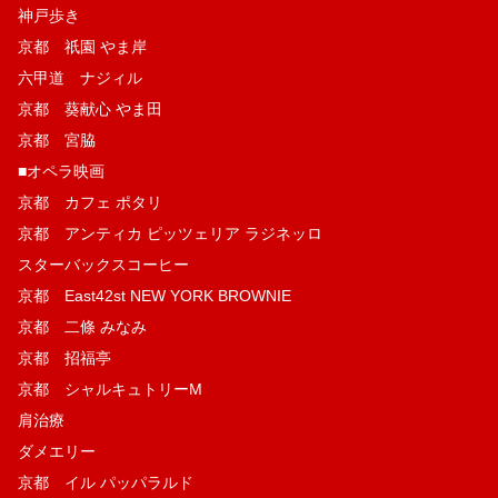
神戸歩き
京都 祇園 やま岸
六甲道 ナジィル
京都 葵献心 やま田
京都 宮脇
■オペラ映画
京都 カフェ ポタリ
京都 アンティカ ピッツェリア ラジネッロ
スターバックスコーヒー
京都 East42st NEW YORK BROWNIE
京都 二條 みなみ
京都 招福亭
京都 シャルキュトリーM
肩治療
ダメエリー
京都 イル パッパラルド