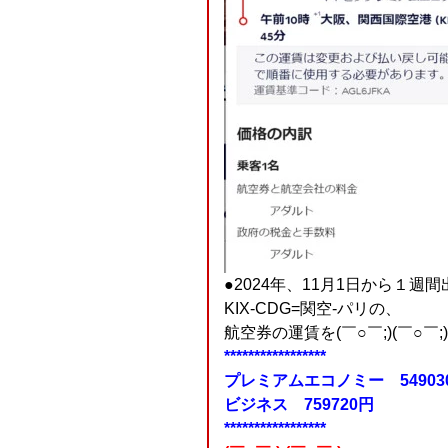
●2024年、11月1日から１
KIX-CDG=関空-パリの、
航空券の運賃を(￣○￣;)(￣○￣;)
*****************
プレミアムエコノミー 54903
ビジネス 759720円
*****************