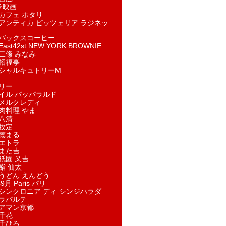
ラ映画
カフェ ポタリ
アンティカ ピッツェリア ラジネッ
バックスコーヒー
st42st NEW YORK BROWNIE
二條 みなみ
招福亭
シャルキュトリーM
リー
イル パッパラルド
メルクレディ
肉料理 やま
八清
牧定
徳まる
エトラ
また吉
祇園 又吉
鮨 仙太
うどん えんどう
9月 Paris パリ
シンクロニア ディ シンジハラダ
ラパルテ
アマン京都
千花
千ひろ