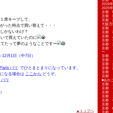
2026年
2025年
京都 M
京都 
１席キープして、
京都 
大阪万博
がった時点で買い替えて・・・
京都 
しかないわけ？
京都 
京都 
らいで買えていたのに
京都 
けてたって夢のようなことですー
京都 菓
京都 
ー
～12月1日（中7日）
京都 
京都 
京都 
aris パリ
でひとまとまりになっています。
京都 
京都 
覧になる場合は
ここから
どうぞ。
京都 
々パリ
■あれこ
京都 
京都 
）
京都 
京都 
京都 
京都 
京都 
▲トップへ
京都 