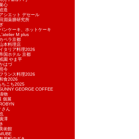
菓​心
総造
アシエット デセール
田淵薬膳研究所
ぎ
パンケーキ、ホットケーキ
telier M plus
カペラ京都
山本料理店
イタリア料理2026
帝国ホテル 京都
祇園 やま平
かはづ
照今
フランス料理2026
和食2026
あちこち2025
UNNY GEORGE COFFEE
漬物
展 個展
ROBYN
ィさん
也
廣澤
き
美術館
MUBE
麩屋町のざき