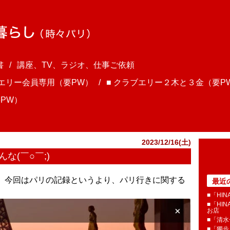
書
講座、TV、ラジオ、仕事ご依頼
ブエリー会員専用（要PW）
■ クラブエリー２木と３金（要P
PW）
2023/12/16(土)
な(￣○￣;)
さま、今回はパリの記録というより、パリ行きに関する
最近
■「HI
■「HI
お店
■「清
■「獨歩