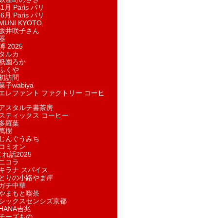
1月 Paris パリ
6月 Paris パリ
UNI KYOTO
坂井咲子さん
器
 2025
タルカ
祇園ろか
ふくや
初訪問
子wabiya
エレファント ファクトリー コーヒ
アスタルテ書茶房
スティックス コーヒー
多羅葉
萬樹
じんぐうみち
コミオン
れ話2025
ニコラ
キラナ スパイス
とりの小路やま岸
ガチ中華
やまもと喫茶
シックスセンシズ京都
HANA吉兆
チーズもの