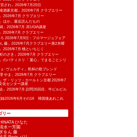
 宮ざわ」2026年7月20日
港酒家京都」2026年7月 クラブエリー
」2026年7月 クラブエリー
帆」ほか、最近読んだもの
」2026年7月 JEUGIA講座
u」2026年7月 クラブエリー
のろ 2026年7月9日：フロマージュフェア
ん 藤」2026年7月クラブエリー第2木曜
」2026年7月 桃といちじく
町のざき」2026年7月 クラブエリー
」のパティスリ「 菓​心」でまるごとシリ
フェ･ヴェルディ」乾杯の歌ブレンド
理 やま」2026年7月 クラブエリー
」ザ・リッツ・カールトン京都 2026年7
K文化センター講座
ゑ」2026年7月 訪問26回目、牛ピルピル
た
記録2026年6月その16 帰国後あれこれ
ゴリー
INATA ひなた
清水一芳園
ぎをん 藤
6月 Paris パリ