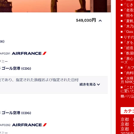
■「じき
■「老香
■「照今
■「夏
■「木乃婦
■「Gu
■ りす
■「ぎを
■「総造
■「麩屋
■「果心
ーズ
■ 「カ
■「肉料
■「水暉
月 NH
■「こぴ
に驚い
🟦パリ
カテ
京都 H
京都 
京都 
2026年