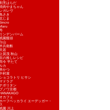
割烹はらだ
焼肉やまちゃん
レガレヴ
鳥さき
北じま
incro
aru
丹
リンデンバーム
祇園饅頭
白山
半兵衛麩
天若
上賀茂 秋山
京の推しレシピ
而今 平たて
ルカ
串かつ
中村屋
ショコラトリ ヒサシ
マドラグ
ナポリタン
ブノワ京都
ANAKAGO
オカフェ
ホーフベッカライ エーデッガー・
ス
祇園 川上