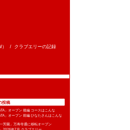
W）
クラブエリーの記録
の投稿
NATA」オープン 後編 コースはこんな
NATA」オープン 前編 ひなたさんはこんな
水一芳園」万寿寺通に移転オープン
」2026年7月 クラブエリー