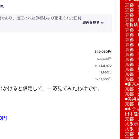
京都 
京都 
京都 
京都 
骨折騒
京都 
京都 L'a
京都 
京都 
京都 
京都 
京都 
京都 
京都 
京都 
京都 
■東京
週間出かけると仮定して、一応見てみたわけです。
京都 S
京都 
■美術
京都 
■キテ
田中達
0円
京都 
大阪歩
大阪 
京都 
京都 