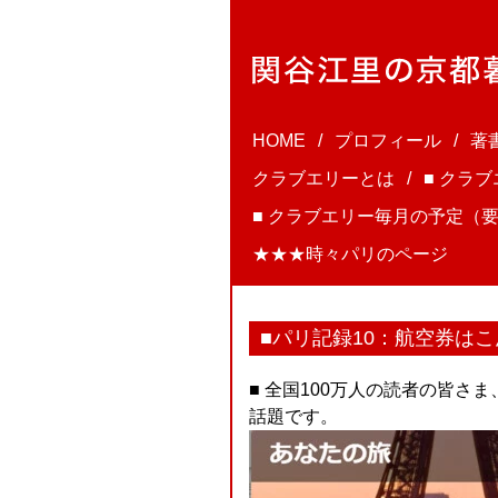
HOME
プロフィール
著
クラブエリーとは
■ クラ
■ クラブエリー毎月の予定（要
★★★時々パリのページ
■パリ記録10：航空券はこん
■ 全国100万人の読者の皆
話題です。