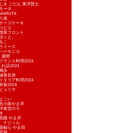
じき ごだん 東洋賢士
モーネ
ARUTA
八坂
チーズケーキ
コピエ
喫茶フロント
滔々と、
みこ
ライース
ハーモニカ
１週間
フランス料理2024
れ話2024
獨歩
鍵善良房
イタリア料理2024
和食2024
ピョリヤ
よこい
呑小路やま岸
洋食堂のろ
き
祇園 やま岸
 ナジィル
葵献心 やま田
宮脇