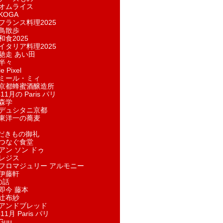
オムライス
KOGA
フランス料理2025
鳥散歩
和食2025
イタリア料理2025
馳走 あい田
半々
e Pixel
ミール・ミィ
京都蜂蜜酒醸造所
11月の Paris パリ
森学
デュシタニ京都
東洋一の蕎麦
ただきもの御礼
つなぐ食堂
アン ソン ドゥ
レジス
フロマジュリー アルモニー
伊藤軒
の話
即今 藤本
辻布紗
アンドブレッド
11月 Paris パリ
Guu