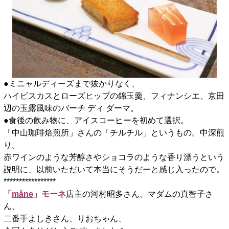
●ミニャルディーズまで抜かりなく、
ハイビスカスとローズヒップの錦玉羹、フィナンシエ、京田
辺の玉露風味のバーチ ディ ダーマ。
●食後の飲み物に、アイスコーヒーを初めて選択。
「中山珈琲焙煎所」さんの「チルチル」というもの。中深煎
り。
赤ワインのような芳醇さやショコラのような香り漂うという
説明に、以前いただいて本当にそうだーと感じ入ったので。
*****************
「
måne
」モーネ
店主の河村昭多さん、マダムの真智子さ
ん、
二番手よしきさん、りおちゃん、