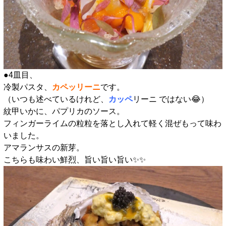
●4皿目、
冷製パスタ、
カペッリーニ
です。
（いつも述べているけれど、
カッペ
リーニ ではない😂）
紋甲いかに、パプリカのソース。
フィンガーライムの粒粒を落とし入れて軽く混ぜもって味わ
いました。
アマランサスの新芽。
こちらも味わい鮮烈、旨い旨い旨い✨️✨️