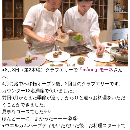
●8月8日（第2木曜）クラブエリーで
「
måne
」モーネ
さん
へ。
4月に洛中へ移転オープン後、2回目のクラブエリーです。
カウンター12名満席で伺いました。
前回6月からまた季節が巡り、がらりと違うお料理をいただ
くことができました。
見事なコースでした✨️✨️
ほんとーーに、よかったーーー😭😭
●ウエルカムハーブティをいただいた後、お料理スタートで