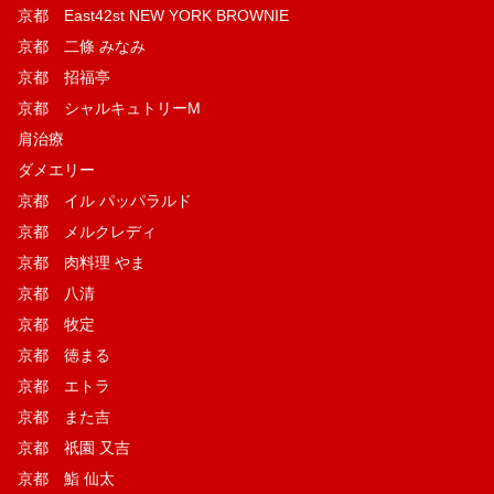
京都 East42st NEW YORK BROWNIE
京都 二條 みなみ
京都 招福亭
京都 シャルキュトリーM
肩治療
ダメエリー
京都 イル パッパラルド
京都 メルクレディ
京都 肉料理 やま
京都 八清
京都 牧定
京都 徳まる
京都 エトラ
京都 また吉
京都 祇園 又吉
京都 鮨 仙太