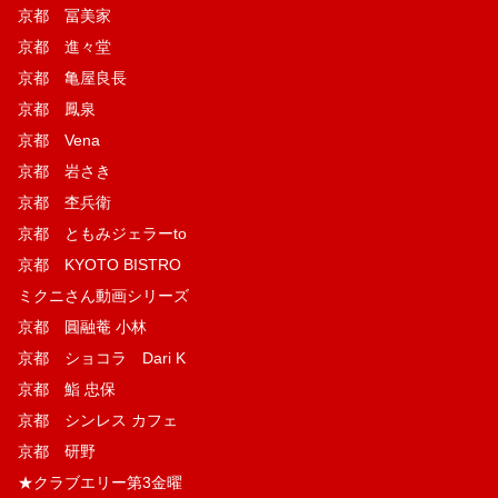
京都 冨美家
京都 進々堂
京都 亀屋良長
京都 鳳泉
京都 Vena
京都 岩さき
京都 杢兵衛
京都 ともみジェラーto
京都 KYOTO BISTRO
ミクニさん動画シリーズ
京都 圓融菴 小林
京都 ショコラ Dari K
京都 鮨 忠保
京都 シンレス カフェ
京都 研野
★クラブエリー第3金曜