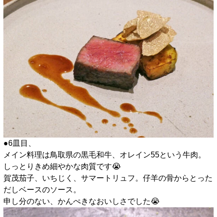
●6皿目、
メイン料理は鳥取県の黒毛和牛、オレイン55という牛肉。
しっとりきめ細やかな肉質です😭
賀茂茄子、いちじく、サマートリュフ。仔羊の骨からとった
だしベースのソース。
申し分のない、かんぺきなおいしさでした😭