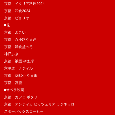
京都 イタリア料理2024
京都 和食2024
京都 ピョリヤ
■花
京都 よこい
京都 呑小路やま岸
京都 洋食堂のろ
神戸歩き
京都 祇園 やま岸
六甲道 ナジィル
京都 葵献心 やま田
京都 宮脇
■オペラ映画
京都 カフェ ポタリ
京都 アンティカ ピッツェリア ラジネッロ
スターバックスコーヒー