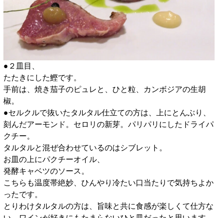
●２皿目、
たたきにした鰹です。
手前は、焼き茄子のピュレと、ひと粒、カンボジアの生胡
椒。
●セルクルで抜いたタルタル仕立ての方は、上にとんぶり、
刻んだアーモンド。セロリの新芽。パリパリにしたドライパ
クチー。
タルタルと混ぜ合わせているのはシブレット。
お皿の上にパクチーオイル、
発酵キャベツのソース。
こちらも温度帯絶妙、ひんやり冷たい口当たりで気持ちよか
ったです。
とりわけタルタルの方は、旨味と共に食感が楽しくて仕方な
い、ワインが好きにもたまらないひと皿だったと思います。