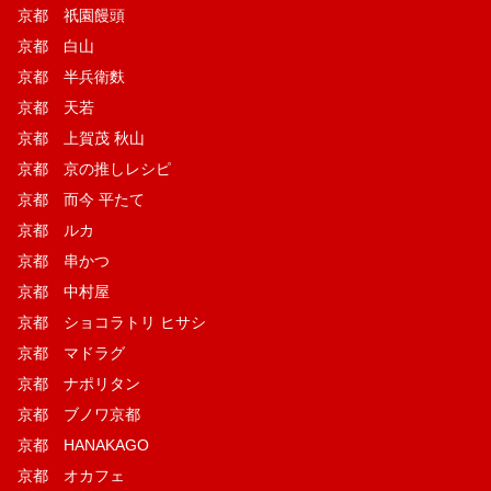
京都 祇園饅頭
京都 白山
京都 半兵衛麩
京都 天若
京都 上賀茂 秋山
京都 京の推しレシピ
京都 而今 平たて
京都 ルカ
京都 串かつ
京都 中村屋
京都 ショコラトリ ヒサシ
京都 マドラグ
京都 ナポリタン
京都 ブノワ京都
京都 HANAKAGO
京都 オカフェ