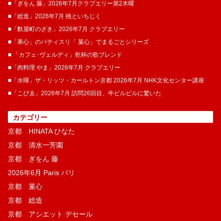
■「ぎをん 藤」2026年7月クラブエリー第2木曜
■「総造」2026年7月 桃といちじく
■「麩屋町のざき」2026年7月 クラブエリー
■「果心」のパティスリ「 菓​心」でまるごとシリーズ
■ 「カフェ･ヴェルディ」乾杯の歌ブレンド
■「肉料理 やま」2026年7月 クラブエリー
■「水暉」ザ・リッツ・カールトン京都 2026年7月 NHK文化センター講座
■「こぴゑ」2026年7月 訪問26回目、牛ピルピルに驚いた
カテゴリー
京都 HINATA ひなた
京都 清水一芳園
京都 ぎをん 藤
2026年6月 Paris パリ
京都 菓​心
京都 総造
京都 アシエット デセール