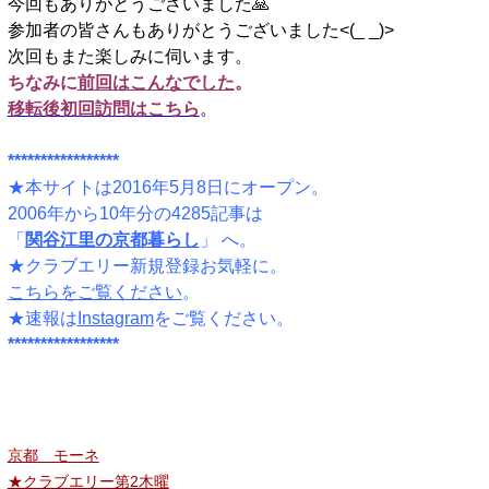
今回もありがとうございました🙏
参加者の皆さんもありがとうございました<(_ _)>
次回もまた楽しみに伺います。
ちなみに
前回はこんなでした
。
移転後初回訪問はこちら
。
*****************
★本サイトは2016年5月8日にオープン。
2006年から10年分の4285記事は
「
関谷江里の京都暮らし
」 へ。
★クラブエリー新規登録お気軽に。
こちらをご覧ください
。
★速報は
Instagram
をご覧ください。
*****************
京都 モーネ
★クラブエリー第2木曜