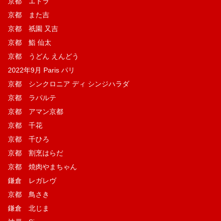
京都 エトラ
京都 また吉
京都 祇園 又吉
京都 鮨 仙太
京都 うどん えんどう
2022年9月 Paris パリ
京都 シンクロニア ディ シンジハラダ
京都 ラパルテ
京都 アマン京都
京都 千花
京都 千ひろ
京都 割烹はらだ
京都 焼肉やまちゃん
鎌倉 レガレヴ
京都 鳥さき
鎌倉 北じま