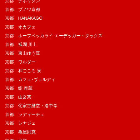
京都 ナポリタン
京都 ブノワ京都
京都 HANAKAGO
京都 オカフェ
京都 ホーフベッカライ エーデッガー・タックス
京都 祇園 川上
京都 東山ゆう豆
京都 ワルダー
京都 和ごころ 泉
京都 カフェ･ヴェルディ
京都 鮨 泰蔵
京都 山玄茶
京都 侘家古暦堂・洛中亭
京都 ラディーチェ
京都 シナジェ
京都 亀屋則克