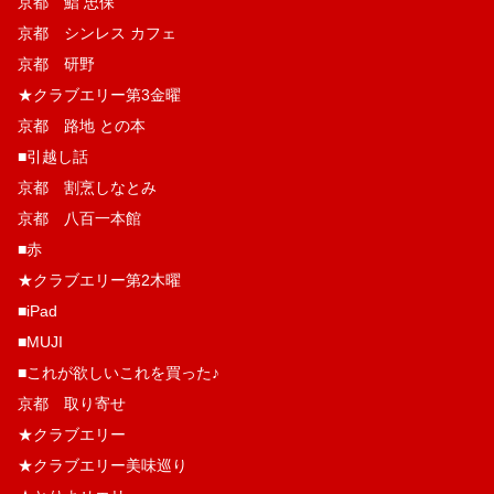
京都 鮨 忠保
京都 シンレス カフェ
京都 研野
★クラブエリー第3金曜
京都 路地 との本
■引越し話
京都 割烹しなとみ
京都 八百一本館
■赤
★クラブエリー第2木曜
■iPad
■MUJI
■これが欲しいこれを買った♪
京都 取り寄せ
★クラブエリー
★クラブエリー美味巡り