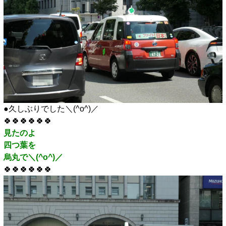
●久しぶりでした＼(^o^)／
🍀🍀🍀🍀🍀🍀
見たのよ
四つ葉を
烏丸で＼(^o^)／
🍀🍀🍀🍀🍀🍀