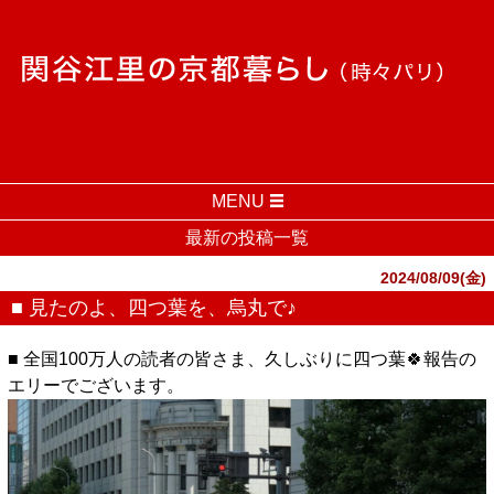
MENU
最新の投稿一覧
2024/08/09(金)
■ 見たのよ、四つ葉を、烏丸で♪
■ 全国100万人の読者の皆さま、久しぶりに四つ葉🍀報告の
エリーでございます。