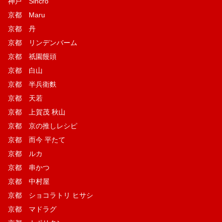
神戸 Sincro
京都 Maru
京都 丹
京都 リンデンバーム
京都 祇園饅頭
京都 白山
京都 半兵衛麩
京都 天若
京都 上賀茂 秋山
京都 京の推しレシピ
京都 而今 平たて
京都 ルカ
京都 串かつ
京都 中村屋
京都 ショコラトリ ヒサシ
京都 マドラグ