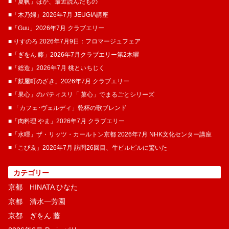
■「夏帆」ほか、最近読んだもの
■「木乃婦」2026年7月 JEUGIA講座
■「Guu」2026年7月 クラブエリー
■ りすのろ 2026年7月9日：フロマージュフェア
■「ぎをん 藤」2026年7月クラブエリー第2木曜
■「総造」2026年7月 桃といちじく
■「麩屋町のざき」2026年7月 クラブエリー
■「果心」のパティスリ「 菓​心」でまるごとシリーズ
■ 「カフェ･ヴェルディ」乾杯の歌ブレンド
■「肉料理 やま」2026年7月 クラブエリー
■「水暉」ザ・リッツ・カールトン京都 2026年7月 NHK文化センター講座
■「こぴゑ」2026年7月 訪問26回目、牛ピルピルに驚いた
カテゴリー
京都 HINATA ひなた
京都 清水一芳園
京都 ぎをん 藤