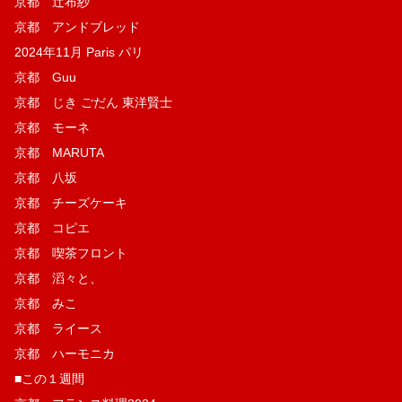
京都 辻布紗
京都 アンドブレッド
2024年11月 Paris パリ
京都 Guu
京都 じき ごだん 東洋賢士
京都 モーネ
京都 MARUTA
京都 八坂
京都 チーズケーキ
京都 コピエ
京都 喫茶フロント
京都 滔々と、
京都 みこ
京都 ライース
京都 ハーモニカ
■この１週間