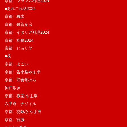
京都 フランス料理2024
■あれこれ話2024
京都 獨歩
京都 鍵善良房
京都 イタリア料理2024
京都 和食2024
京都 ピョリヤ
■花
京都 よこい
京都 呑小路やま岸
京都 洋食堂のろ
神戸歩き
京都 祇園 やま岸
六甲道 ナジィル
京都 葵献心 やま田
京都 宮脇