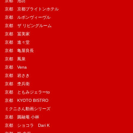
京都 池坊
京都 京都ブライトンホテル
京都 ルボンヴィーヴル
京都 ザ リビングルーム
京都 冨美家
京都 進々堂
京都 亀屋良長
京都 鳳泉
京都 Vena
京都 岩さき
京都 杢兵衛
京都 ともみジェラーto
京都 KYOTO BISTRO
ミクニさん動画シリーズ
京都 圓融菴 小林
京都 ショコラ Dari K