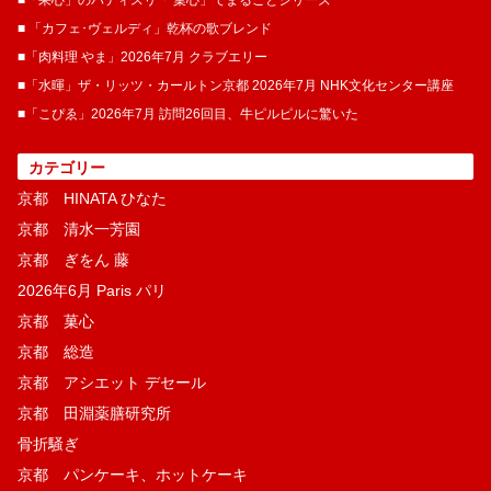
■「果心」のパティスリ「 菓​心」でまるごとシリーズ
■ 「カフェ･ヴェルディ」乾杯の歌ブレンド
■「肉料理 やま」2026年7月 クラブエリー
■「水暉」ザ・リッツ・カールトン京都 2026年7月 NHK文化センター講座
■「こぴゑ」2026年7月 訪問26回目、牛ピルピルに驚いた
カテゴリー
京都 HINATA ひなた
京都 清水一芳園
京都 ぎをん 藤
2026年6月 Paris パリ
京都 菓​心
京都 総造
京都 アシエット デセール
京都 田淵薬膳研究所
骨折騒ぎ
京都 パンケーキ、ホットケーキ