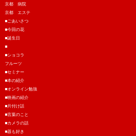
京都 病院
京都 エステ
■ごあいさつ
■今回の花
■誕生日
■
■ショコラ
フルーツ
■セミナー
■本の紹介
■オンライン勉強
■映画の紹介
■片付け話
■言葉のこと
■カメラの話
■器も好き