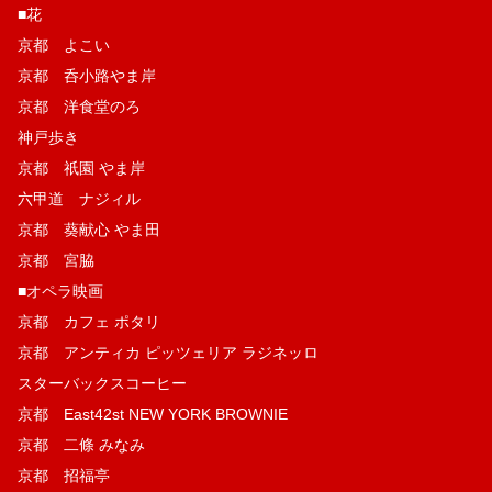
■花
京都 よこい
京都 呑小路やま岸
京都 洋食堂のろ
神戸歩き
京都 祇園 やま岸
六甲道 ナジィル
京都 葵献心 やま田
京都 宮脇
■オペラ映画
京都 カフェ ポタリ
京都 アンティカ ピッツェリア ラジネッロ
スターバックスコーヒー
京都 East42st NEW YORK BROWNIE
京都 二條 みなみ
京都 招福亭