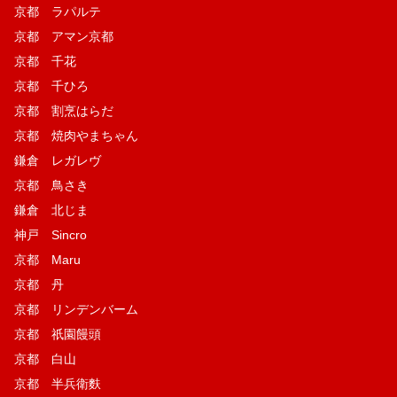
京都 ラパルテ
京都 アマン京都
京都 千花
京都 千ひろ
京都 割烹はらだ
京都 焼肉やまちゃん
鎌倉 レガレヴ
京都 鳥さき
鎌倉 北じま
神戸 Sincro
京都 Maru
京都 丹
京都 リンデンバーム
京都 祇園饅頭
京都 白山
京都 半兵衛麩