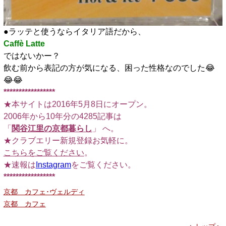
●ラッテと使うならイタリア語だから、
Caffè Latte
ではないかー？
飲む前から表記の方が気になる、困った性格なのでした😂
😂😂
*****************
★本サイトは2016年5月8日にオープン。
2006年から10年分の4285記事は
「
関谷江里の京都暮らし
」 へ。
★クラブエリー新規登録お気軽に。
こちらをご覧ください
。
★速報は
Instagram
をご覧ください。
*****************
京都 カフェ･ヴェルディ
京都 カフェ