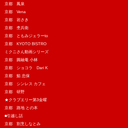
京都 鳳泉
京都 Vena
京都 岩さき
京都 杢兵衛
京都 ともみジェラーto
京都 KYOTO BISTRO
ミクニさん動画シリーズ
京都 圓融菴 小林
京都 ショコラ Dari K
京都 鮨 忠保
京都 シンレス カフェ
京都 研野
★クラブエリー第3金曜
京都 路地 との本
■引越し話
京都 割烹しなとみ