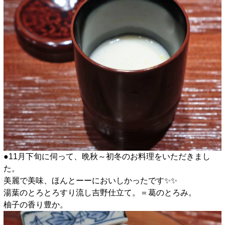
●11月下旬に伺って、晩秋～初冬のお料理をいただきまし
た。
美麗で美味、ほんとーーにおいしかったです✨️✨️
湯葉のとろとろすり流し吉野仕立て。＝葛のとろみ。
柚子の香り豊か。