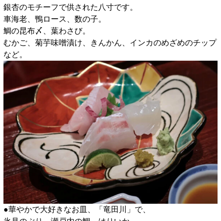
銀杏のモチーフで供された八寸です。
車海老、鴨ロース、数の子。
鯛の昆布〆、葉わさび。
むかご、菊芋味噌漬け、きんかん、インカのめざめのチップ
など。
●華やかで大好きなお皿、「竜田川」で、