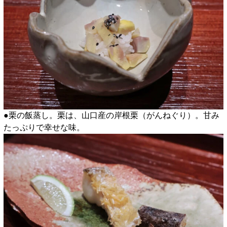
●栗の飯蒸し。栗は、山口産の岸根栗（がんねぐり）。甘み
たっぷりで幸せな味。