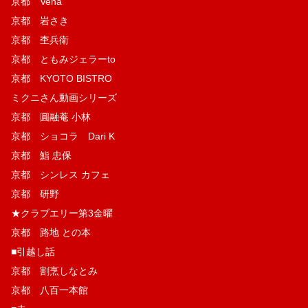
京都 Vena
京都 岩さき
京都 杢兵衛
京都 ともみジェラーto
京都 KYOTO BISTRO
ミクニさん動画シリーズ
京都 圓融菴 小林
京都 ショコラ Dari K
京都 鮨 忠保
京都 シンレス カフェ
京都 研野
★クラブエリー第3金曜
京都 路地 との本
■引越し話
京都 割烹しなとみ
京都 八百一本館