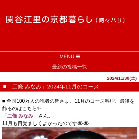
MENU
最新の投稿一覧
2024/11/30(土)
■「二條 みなみ」2024年11月のコース
■ 全国100万人の読者の皆さま、11月のコース料理、最後を
飾るのはこちら✨️
「
二條 みなみ
」さん。
11月も目覚ましくよかったのです😭😭