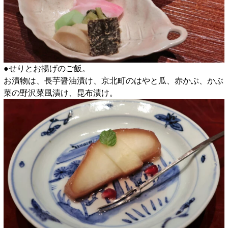
●せりとお揚げのご飯。
お漬物は、長芋醤油漬け、京北町のはやと瓜、赤かぶ、かぶ
菜の野沢菜風漬け、昆布漬け。