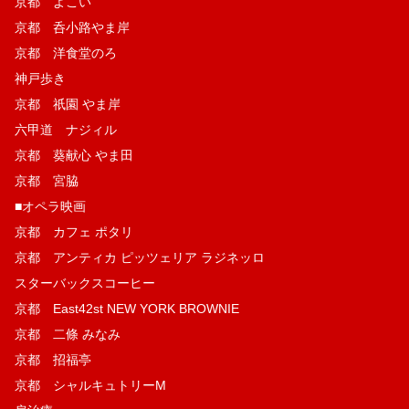
京都 よこい
京都 呑小路やま岸
京都 洋食堂のろ
神戸歩き
京都 祇園 やま岸
六甲道 ナジィル
京都 葵献心 やま田
京都 宮脇
■オペラ映画
京都 カフェ ポタリ
京都 アンティカ ピッツェリア ラジネッロ
スターバックスコーヒー
京都 East42st NEW YORK BROWNIE
京都 二條 みなみ
京都 招福亭
京都 シャルキュトリーM