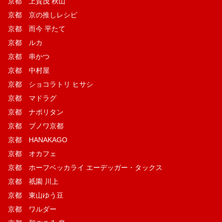
京都 上賀茂 秋山
京都 京の推しレシピ
京都 而今 平たて
京都 ルカ
京都 串かつ
京都 中村屋
京都 ショコラトリ ヒサシ
京都 マドラグ
京都 ナポリタン
京都 ブノワ京都
京都 HANAKAGO
京都 オカフェ
京都 ホーフベッカライ エーデッガー・タックス
京都 祇園 川上
京都 東山ゆう豆
京都 ワルダー