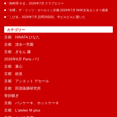
■「肉料理 やま」2026年7月 クラブエリー
■「水暉」ザ・リッツ・カールトン京都 2026年7月 NHK文化センター講座
■「こぴゑ」2026年7月 訪問26回目、牛ピルピルに驚いた
カテゴリー
京都 HINATA ひなた
京都 清水一芳園
京都 ぎをん 藤
2026年6月 Paris パリ
京都 菓​心
京都 総造
京都 アシエット デセール
京都 田淵薬膳研究所
骨折騒ぎ
京都 パンケーキ、ホットケーキ
京都 L'atelier M plus