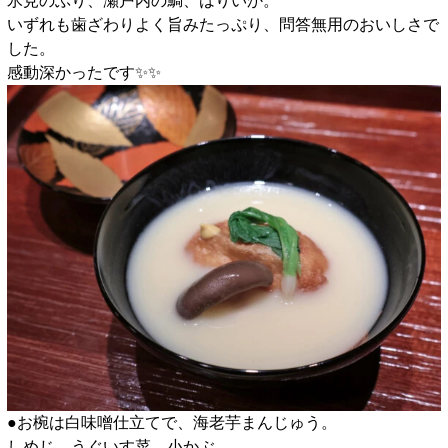
氷見のぶり、瀬戸内の鯛、はりいか。
いずれも歯ざわりよく旨みたっぷり、問答無用のおいしさで
した。
感動深かったです✨️✨️
●お椀は白味噌仕立てで、海老芋まんじゅう。
しめじ、うぐいす菜、小かぶ。