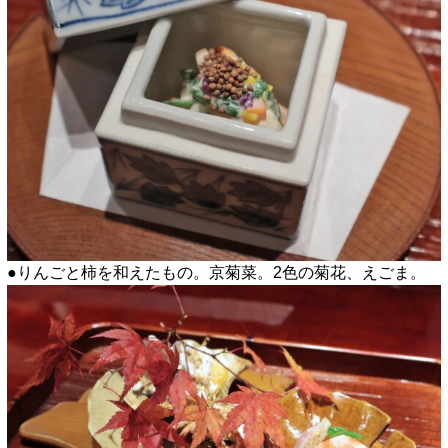
●りんごと柿を和えたもの。京菊菜。2色の菊花、えごま。