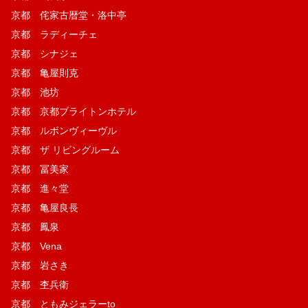
京都 侘家古暦堂・洛中亭
京都 ラディーチェ
京都 シナジェ
京都 亀屋則克
京都 池坊
京都 京都ブライトンホテル
京都 ルボンヴィーヴル
京都 ザ リビングルーム
京都 冨美家
京都 進々堂
京都 亀屋良長
京都 鳳泉
京都 Vena
京都 岩さき
京都 杢兵衛
京都 ともみジェラーto