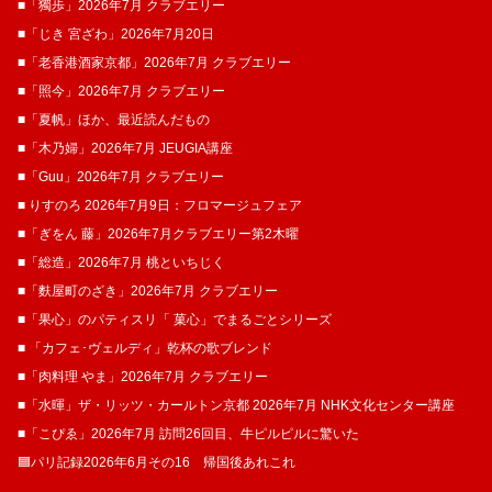
■「獨歩」2026年7月 クラブエリー
■「じき 宮ざわ」2026年7月20日
■「老香港酒家京都」2026年7月 クラブエリー
■「照今」2026年7月 クラブエリー
■「夏帆」ほか、最近読んだもの
■「木乃婦」2026年7月 JEUGIA講座
■「Guu」2026年7月 クラブエリー
■ りすのろ 2026年7月9日：フロマージュフェア
■「ぎをん 藤」2026年7月クラブエリー第2木曜
■「総造」2026年7月 桃といちじく
■「麩屋町のざき」2026年7月 クラブエリー
■「果心」のパティスリ「 菓​心」でまるごとシリーズ
■ 「カフェ･ヴェルディ」乾杯の歌ブレンド
■「肉料理 やま」2026年7月 クラブエリー
■「水暉」ザ・リッツ・カールトン京都 2026年7月 NHK文化センター講座
■「こぴゑ」2026年7月 訪問26回目、牛ピルピルに驚いた
🟦パリ記録2026年6月その16 帰国後あれこれ