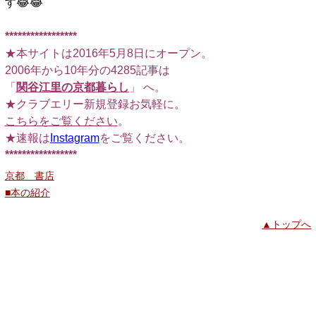
す😂😂
*****************
★本サイトは2016年5月8日にオープン。
2006年から10年分の4285記事は
「
関谷江里の京都暮らし
」 へ。
★クラブエリー新規登録お気軽に。
こちらをご覧ください
。
★速報は
Instagram
をご覧ください。
*****************
京都 書店
■本の紹介
▲トップへ