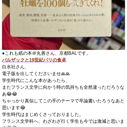
●これも紙の本＠丸善さん、京都BALです。
バルザックと19世紀パリの食卓
白水社さん、
電子版を出してくださいませ🙏🙏
学生時代にこんな本があったら、
またフランス文学に向かう時の気持ちも全然違っただろうな
あ😂😂
ちゃっかり真似してこの手のテーマで卒論書いたろうなあと
思います😂
学生時代はまじめくさっておりました。
フランス文学科へ、わざわざ行く学生も今では激減と思いま