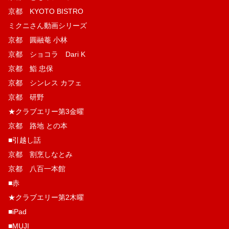
京都 KYOTO BISTRO
ミクニさん動画シリーズ
京都 圓融菴 小林
京都 ショコラ Dari K
京都 鮨 忠保
京都 シンレス カフェ
京都 研野
★クラブエリー第3金曜
京都 路地 との本
■引越し話
京都 割烹しなとみ
京都 八百一本館
■赤
★クラブエリー第2木曜
■iPad
■MUJI