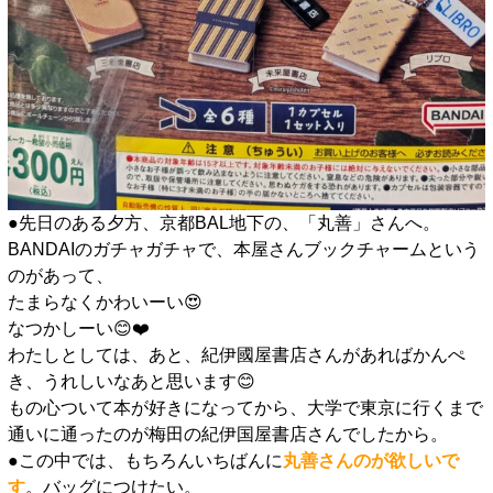
●先日のある夕方、京都BAL地下の、「丸善」さんへ。
BANDAIのガチャガチャで、本屋さんブックチャームという
のがあって、
たまらなくかわいーい😍
なつかしーい😊❤️
わたしとしては、あと、紀伊國屋書店さんがあればかんぺ
き、うれしいなあと思います😊
もの心ついて本が好きになってから、大学で東京に行くまで
通いに通ったのが梅田の紀伊国屋書店さんでしたから。
●この中では、もちろんいちばんに
丸善さんのが欲しいで
す
。バッグにつけたい。