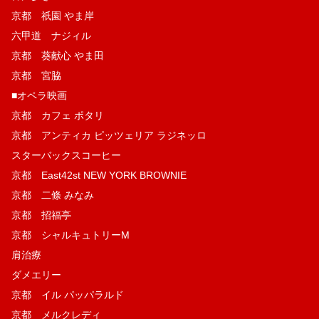
京都 祇園 やま岸
六甲道 ナジィル
京都 葵献心 やま田
京都 宮脇
■オペラ映画
京都 カフェ ポタリ
京都 アンティカ ピッツェリア ラジネッロ
スターバックスコーヒー
京都 East42st NEW YORK BROWNIE
京都 二條 みなみ
京都 招福亭
京都 シャルキュトリーM
肩治療
ダメエリー
京都 イル パッパラルド
京都 メルクレディ