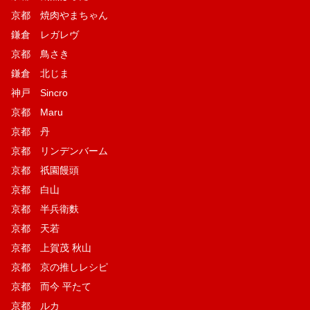
京都 焼肉やまちゃん
鎌倉 レガレヴ
京都 鳥さき
鎌倉 北じま
神戸 Sincro
京都 Maru
京都 丹
京都 リンデンバーム
京都 祇園饅頭
京都 白山
京都 半兵衛麩
京都 天若
京都 上賀茂 秋山
京都 京の推しレシピ
京都 而今 平たて
京都 ルカ