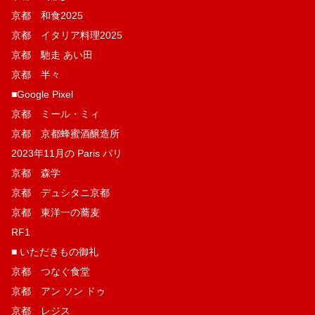
京都 和食2025
京都 イタリア料理2025
京都 馳走 あい田
京都 半々
■Google Pixel
京都 ミール・ミィ
京都 京都蜂蜜酒醸造所
2023年11月の Paris パリ
京都 森学
京都 デュシタニ京都
京都 東洋一の蕎麦
RF1
■ いただきもの御礼
京都 つなぐ食堂
京都 アン ソン ドゥ
京都 レジス