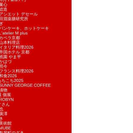
菓​心
総造
アシエット デセール
田淵薬膳研究所
ぎ
パンケーキ、ホットケーキ
telier M plus
カペラ京都
山本料理店
イタリア料理2026
帝国ホテル 京都
祇園 やま平
かはづ
照今
フランス料理2026
和食2026
あちこち2025
UNNY GEORGE COFFEE
漬物
展 個展
ROBYN
ィさん
也
廣澤
き
美術館
MUBE
麩屋町のざき