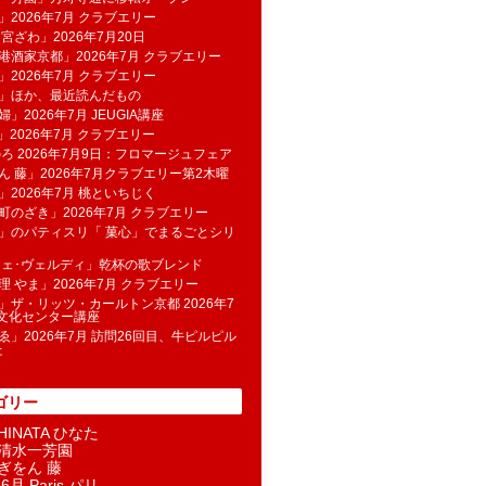
」2026年7月 クラブエリー
 宮ざわ」2026年7月20日
港酒家京都」2026年7月 クラブエリー
」2026年7月 クラブエリー
帆」ほか、最近読んだもの
」2026年7月 JEUGIA講座
u」2026年7月 クラブエリー
のろ 2026年7月9日：フロマージュフェア
ん 藤」2026年7月クラブエリー第2木曜
」2026年7月 桃といちじく
町のざき」2026年7月 クラブエリー
」のパティスリ「 菓​心」でまるごとシリ
フェ･ヴェルディ」乾杯の歌ブレンド
理 やま」2026年7月 クラブエリー
」ザ・リッツ・カールトン京都 2026年7
K文化センター講座
ゑ」2026年7月 訪問26回目、牛ピルピル
た
ゴリー
INATA ひなた
清水一芳園
ぎをん 藤
6月 Paris パリ