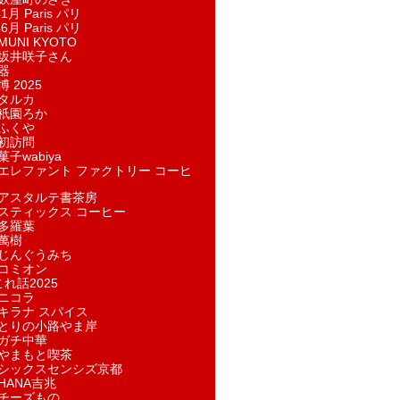
1月 Paris パリ
6月 Paris パリ
UNI KYOTO
坂井咲子さん
器
 2025
タルカ
祇園ろか
ふくや
初訪問
子wabiya
エレファント ファクトリー コーヒ
アスタルテ書茶房
スティックス コーヒー
多羅葉
萬樹
じんぐうみち
コミオン
れ話2025
ニコラ
キラナ スパイス
とりの小路やま岸
ガチ中華
やまもと喫茶
シックスセンシズ京都
HANA吉兆
チーズもの