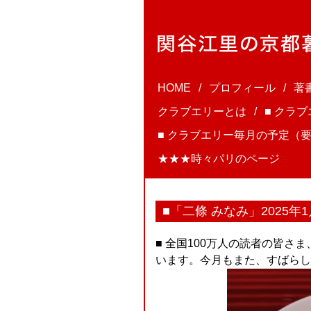
HOME
プロフィール
著
クラブエリーとは
■ クラ
■ クラブエリー毎月の予定（要
★★★時々パリのページ
■「二條 みなみ」2025年
■ 全国100万人の読者の皆さま
います。今月もまた、すばらしか