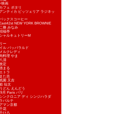
ラ映画
カフェ ポタリ
アンティカ ピッツェリア ラジネッ
バックスコーヒー
st42st NEW YORK BROWNIE
二條 みなみ
招福亭
シャルキュトリーM
リー
イル パッパラルド
メルクレディ
肉料理 やま
八清
牧定
徳まる
エトラ
また吉
祇園 又吉
鮨 仙太
うどん えんどう
9月 Paris パリ
シンクロニア ディ シンジハラダ
ラパルテ
アマン京都
千花
千ひろ