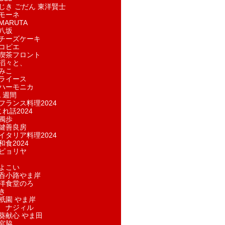
じき ごだん 東洋賢士
モーネ
ARUTA
八坂
チーズケーキ
コピエ
喫茶フロント
滔々と、
みこ
ライース
ハーモニカ
１週間
フランス料理2024
れ話2024
獨歩
鍵善良房
イタリア料理2024
和食2024
ピョリヤ
よこい
呑小路やま岸
洋食堂のろ
き
祇園 やま岸
 ナジィル
葵献心 やま田
宮脇