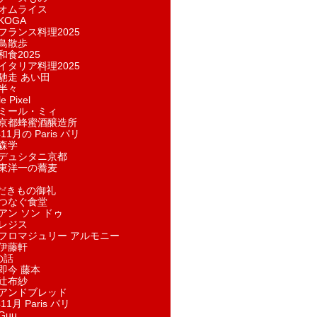
オムライス
KOGA
フランス料理2025
鳥散歩
和食2025
イタリア料理2025
馳走 あい田
半々
e Pixel
ミール・ミィ
京都蜂蜜酒醸造所
11月の Paris パリ
森学
デュシタニ京都
東洋一の蕎麦
ただきもの御礼
つなぐ食堂
アン ソン ドゥ
レジス
フロマジュリー アルモニー
伊藤軒
の話
即今 藤本
辻布紗
アンドブレッド
11月 Paris パリ
Guu