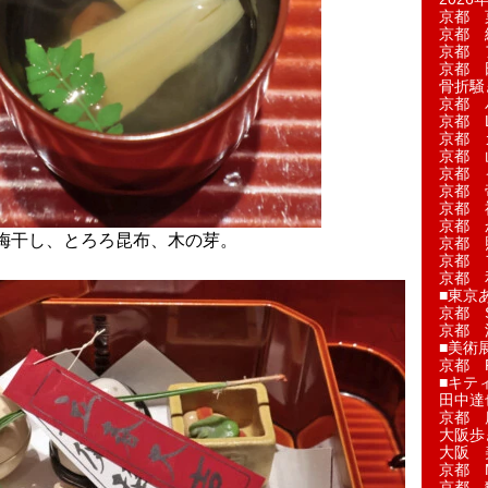
京都 
京都 
京都 
京都 
骨折騒
京都 
京都 L'a
京都 
京都 
京都 
京都 
京都 
京都 
梅干し、とろろ昆布、木の芽。
京都 
京都 
京都 
■東京
京都 S
京都 
■美術
京都 
■キテ
田中達
京都 
大阪歩
大阪 
京都 
京都 