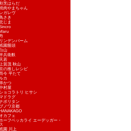
割烹はらだ
焼肉やまちゃん
レガレヴ
鳥さき
北じま
incro
aru
丹
リンデンバーム
祇園饅頭
白山
半兵衛麩
天若
上賀茂 秋山
京の推しレシピ
而今 平たて
ルカ
串かつ
中村屋
ショコラトリ ヒサシ
マドラグ
ナポリタン
ブノワ京都
ANAKAGO
オカフェ
ホーフベッカライ エーデッガー・
ス
祇園 川上