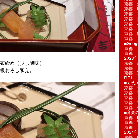
京都 
京都 
京都 
京都 
京都 
京都 
京都 
京都 
■Googl
京都 
京都 
2023年
布締め（少し酸味）
京都 
京都 
根おろし和え。
京都 
RF1
■ い
京都 
京都 
京都 
京都 
京都 
■音楽
京都 
京都 
京都 
2024年
京都 