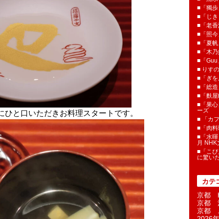
■「獨歩
■「じき
■「老香
■「照今
■「夏
■「木乃婦
■「Gu
■ りす
■「ぎを
■「総造
■「麩屋
■「果心
ーズ
にひと口いただきお料理スタートです。
■ 「カ
■「肉料
■「水暉
月 NH
■「こぴ
に驚い
カテ
京都 H
京都 
京都 
2026年