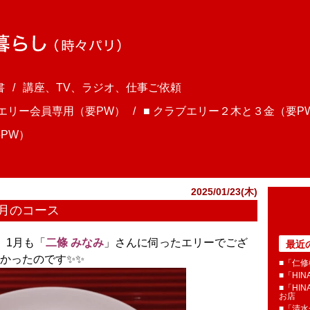
書
講座、TV、ラジオ、仕事ご依頼
ブエリー会員専用（要PW）
■ クラブエリー２木と３金（要P
PW）
2025/01/23(木)
1月のコース
、1月も「
二條 みなみ
」さんに伺ったエリーでござ
最近
ったのです✨️✨️
■「仁修
■「HI
■「HI
お店
■「清