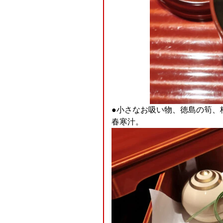
●小さなお吸い物、徳島の筍、
春寒汁。