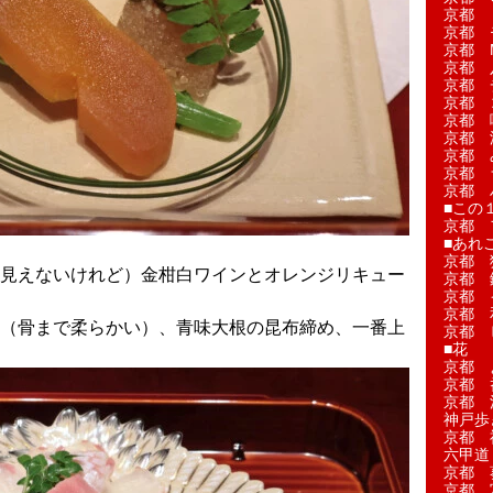
京都 
京都 
京都 M
京都 
京都 
京都 
京都 
京都 
京都 
京都 
京都 
■この
京都 
■あれこ
京都 
見えないけれど）金柑白ワインとオレンジリキュー
京都 
京都 
京都 
（骨まで柔らかい）、青味大根の昆布締め、一番上
京都 
■花
京都 
京都 
京都 
神戸歩
京都 
六甲道
京都 
京都 