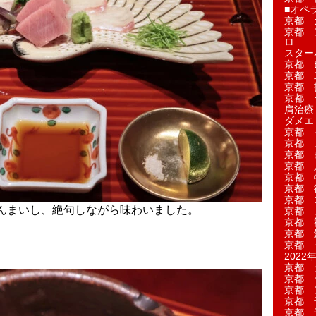
■オペ
京都 
京都 
ロ
スター
京都 Ea
京都 
京都 
京都 
肩治療
ダメエ
京都 
京都 
京都 
京都 
京都 
京都 
京都 
んまいし、絶句しながら味わいました。
京都 
京都 
京都 
京都 
2022年
京都 
京都 
京都 
京都 
京都 