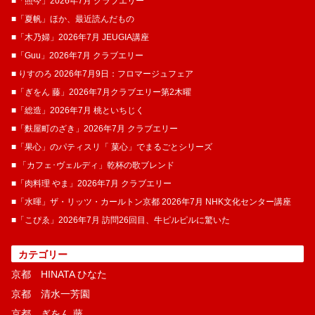
■「照今」2026年7月 クラブエリー
■「夏帆」ほか、最近読んだもの
■「木乃婦」2026年7月 JEUGIA講座
■「Guu」2026年7月 クラブエリー
■ りすのろ 2026年7月9日：フロマージュフェア
■「ぎをん 藤」2026年7月クラブエリー第2木曜
■「総造」2026年7月 桃といちじく
■「麩屋町のざき」2026年7月 クラブエリー
■「果心」のパティスリ「 菓​心」でまるごとシリーズ
■ 「カフェ･ヴェルディ」乾杯の歌ブレンド
■「肉料理 やま」2026年7月 クラブエリー
■「水暉」ザ・リッツ・カールトン京都 2026年7月 NHK文化センター講座
■「こぴゑ」2026年7月 訪問26回目、牛ピルピルに驚いた
カテゴリー
京都 HINATA ひなた
京都 清水一芳園
京都 ぎをん 藤