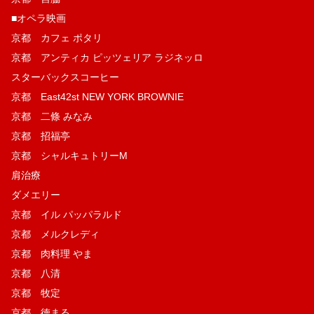
■オペラ映画
京都 カフェ ポタリ
京都 アンティカ ピッツェリア ラジネッロ
スターバックスコーヒー
京都 East42st NEW YORK BROWNIE
京都 二條 みなみ
京都 招福亭
京都 シャルキュトリーM
肩治療
ダメエリー
京都 イル パッパラルド
京都 メルクレディ
京都 肉料理 やま
京都 八清
京都 牧定
京都 徳まる