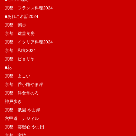
京都 フランス料理2024
■あれこれ話2024
京都 獨歩
京都 鍵善良房
京都 イタリア料理2024
京都 和食2024
京都 ピョリヤ
■花
京都 よこい
京都 呑小路やま岸
京都 洋食堂のろ
神戸歩き
京都 祇園 やま岸
六甲道 ナジィル
京都 葵献心 やま田
京都 宮脇