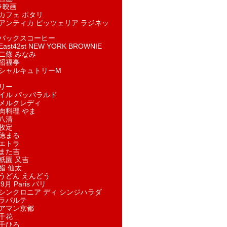
ラ映画
カフェ ポタリ
アンティカ ピッツェリア ラジネッ
バックスコーヒー
st42st NEW YORK BROWNIE
二條 みなみ
招福亭
シャルキュトリーM
リー
イル パッパラルド
メルクレディ
肉料理 やま
八清
牧定
徳まる
エトラ
また吉
祇園 又吉
鮨 仙太
うどん えんどう
9月 Paris パリ
シンクロニア ディ シンジハラダ
ラパルテ
アマン京都
千花
千ひろ