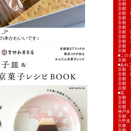
京都 
京都 
京都 M
京都 
京都 
京都 
_)>
京都 
京都 
の本かわいいです♪
京都 
京都 
京都 
■この
京都 
■あれこ
京都 
京都 
京都 
京都 
京都 
■花
京都 
京都 
京都 
神戸歩
京都 
六甲道
京都 
京都 