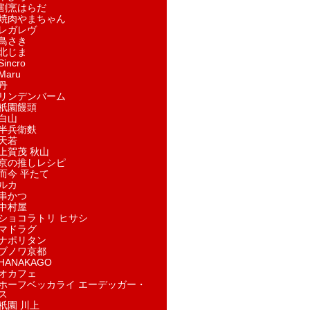
割烹はらだ
焼肉やまちゃん
レガレヴ
鳥さき
北じま
incro
aru
丹
リンデンバーム
祇園饅頭
白山
半兵衛麩
天若
上賀茂 秋山
京の推しレシピ
而今 平たて
ルカ
串かつ
中村屋
ショコラトリ ヒサシ
マドラグ
ナポリタン
ブノワ京都
ANAKAGO
オカフェ
ホーフベッカライ エーデッガー・
ス
祇園 川上