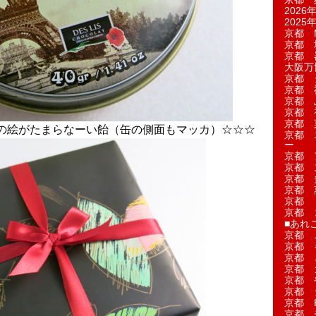
2026年
2025年
京都 M
京都 
京都 
大阪万博
京都 
京都 
京都 
京都 
京都 菓
の絵がたまらなーい飴（缶の側面もマッカ）☆☆☆
京都 
ー
京都 
京都 
京都 
京都 
京都 
京都 
■あれこ
京都 
京都 
京都 
京都 
京都 
京都 
京都 
京都 