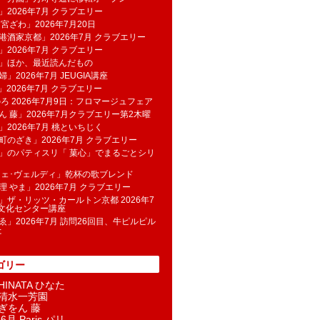
」2026年7月 クラブエリー
 宮ざわ」2026年7月20日
港酒家京都」2026年7月 クラブエリー
」2026年7月 クラブエリー
帆」ほか、最近読んだもの
」2026年7月 JEUGIA講座
u」2026年7月 クラブエリー
のろ 2026年7月9日：フロマージュフェア
ん 藤」2026年7月クラブエリー第2木曜
」2026年7月 桃といちじく
町のざき」2026年7月 クラブエリー
」のパティスリ「 菓​心」でまるごとシリ
フェ･ヴェルディ」乾杯の歌ブレンド
理 やま」2026年7月 クラブエリー
」ザ・リッツ・カールトン京都 2026年7
K文化センター講座
ゑ」2026年7月 訪問26回目、牛ピルピル
た
ゴリー
INATA ひなた
清水一芳園
ぎをん 藤
6月 Paris パリ