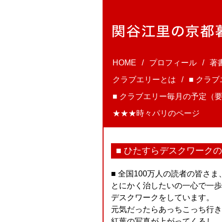
HOME
プロフィール
著
クラブエリーとは
■ クラ
■ クラブエリー毎月の予定（要
★★★時々パリのページ
■ ひたすらデスクワークの
■ 全国100万人の読者の皆さ
とにかく治したいの一心で一歩
デスクワークをしています。
元気だったらあっちこっち行き
紅葉の写真が上がってくるし、