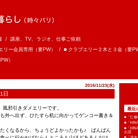
書
講座、TV、ラジオ、仕事ご依頼
ブエリー会員専用（要PW）
■ クラブエリー２木と３金（要P
PW）
2016/11/23(水)
1日
ま、風邪引きダメエリーです。
最近
も外へ出ず、ひたすら机に向かってゲンコー書き＆
■「仁修
■「HI
■「HI
たくなるから、ちょうどよかったかも♪ ばんばん
お店
食べに行かねばならんところも山ほどあるんだけ
■「清