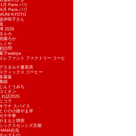
1月 Paris パリ
6月 Paris パリ
UNI KYOTO
坂井咲子さん
器
 2025
タルカ
祇園ろか
ふくや
初訪問
子wabiya
エレファント ファクトリー コーヒ
アスタルテ書茶房
スティックス コーヒー
多羅葉
萬樹
じんぐうみち
コミオン
れ話2025
ニコラ
キラナ スパイス
とりの小路やま岸
ガチ中華
やまもと喫茶
シックスセンシズ京都
HANA吉兆
チーズもの