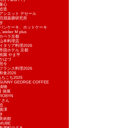
菓​心
総造
アシエット デセール
田淵薬膳研究所
ぎ
パンケーキ、ホットケーキ
telier M plus
カペラ京都
山本料理店
イタリア料理2026
帝国ホテル 京都
祇園 やま平
かはづ
照今
フランス料理2026
和食2026
あちこち2025
UNNY GEORGE COFFEE
漬物
展 個展
ROBYN
ィさん
也
廣澤
き
美術館
MUBE
麩屋町のざき