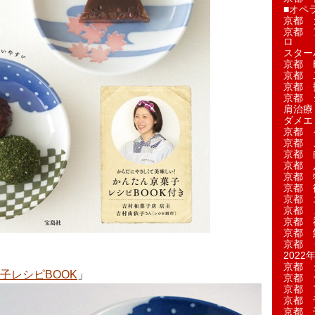
■オペ
京都 
京都 
ロ
スター
京都 Ea
京都 
京都 
京都 
肩治療
ダメエ
京都 
京都 
京都 
京都 
京都 
京都 
京都 
京都 
京都 
京都 
京都 
2022年
京都 
子レシピBOOK
」
京都 
京都 
京都 
京都 