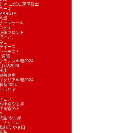
じき ごだん 東洋賢士
モーネ
ARUTA
八坂
チーズケーキ
コピエ
喫茶フロント
滔々と、
みこ
ライース
ハーモニカ
１週間
フランス料理2024
れ話2024
獨歩
鍵善良房
イタリア料理2024
和食2024
ピョリヤ
よこい
呑小路やま岸
洋食堂のろ
き
祇園 やま岸
 ナジィル
葵献心 やま田
宮脇