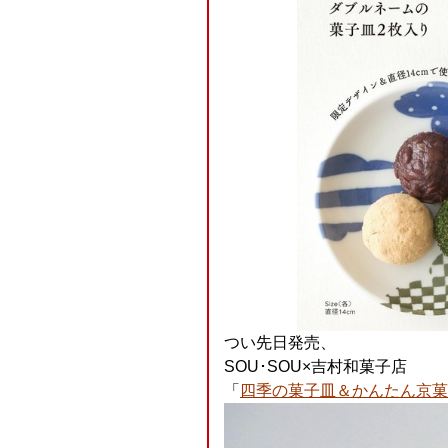
つい先日発売、
SOU･SOU×吉村和菓子店
「
四季の菓子皿＆かんたん京菓