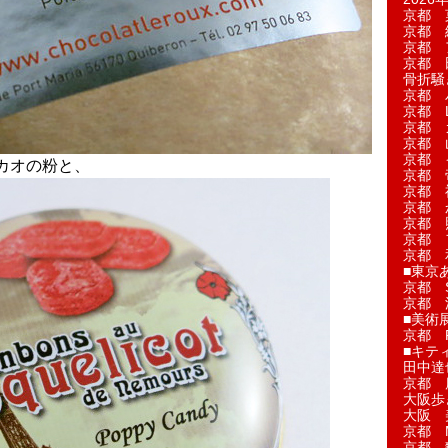
京都 
京都 
京都 
京都 
骨折騒
京都 
京都 L'a
京都 
京都 
京都 
カオの粉と、
京都 
京都 
京都 
京都 
京都 
京都 
■東京
京都 S
京都 
■美術
京都 
■キテ
田中達
京都 
大阪歩
大阪 
京都 
京都 