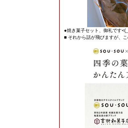
●焼き菓子セット、御礼です<(_ 
■ それから話が飛びますが、こ