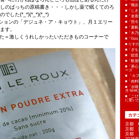
■「獨歩
しのぱっちの原稿書き・・・しかし薬で眠くてのろ
■「じき
*_*)(*_*)(*_*)
■「老香
ーションの「デジュネ・ア・キョウト」、月１エリー
■「照今
■「夏
ます。
■「木乃婦
った＝激しくうれしかったいただきものコーナーで
■「Gu
■ りす
■「ぎを
■「総造
■「麩屋
■「果心
ーズ
■ 「カ
■「肉料
■「水暉
月 NH
■「こぴ
に驚い
カテ
京都 H
京都 
京都 
2026年