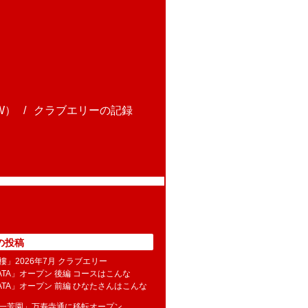
W）
クラブエリーの記録
の投稿
樓」2026年7月 クラブエリー
NATA」オープン 後編 コースはこんな
NATA」オープン 前編 ひなたさんはこんな
水一芳園」万寿寺通に移転オープン