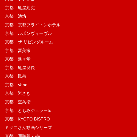
京都 亀屋則克
京都 池坊
京都 京都ブライトンホテル
京都 ルボンヴィーヴル
京都 ザ リビングルーム
京都 冨美家
京都 進々堂
京都 亀屋良長
京都 鳳泉
京都 Vena
京都 岩さき
京都 杢兵衛
京都 ともみジェラーto
京都 KYOTO BISTRO
ミクニさん動画シリーズ
京都 圓融菴 小林