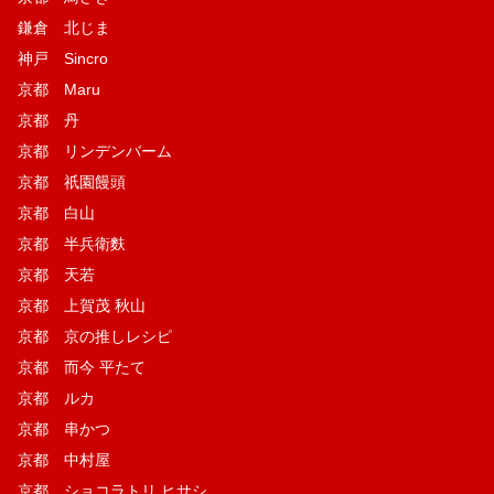
鎌倉 北じま
神戸 Sincro
京都 Maru
京都 丹
京都 リンデンバーム
京都 祇園饅頭
京都 白山
京都 半兵衛麩
京都 天若
京都 上賀茂 秋山
京都 京の推しレシピ
京都 而今 平たて
京都 ルカ
京都 串かつ
京都 中村屋
京都 ショコラトリ ヒサシ