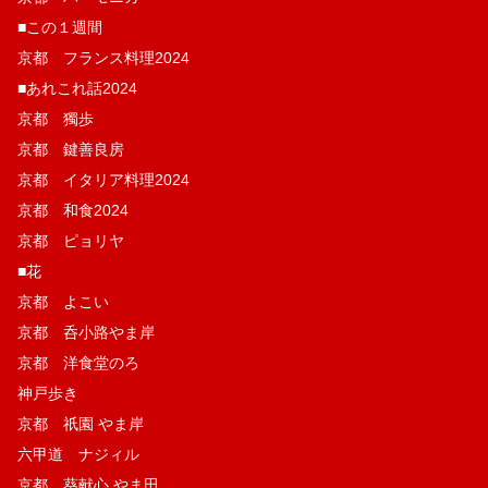
■この１週間
京都 フランス料理2024
■あれこれ話2024
京都 獨歩
京都 鍵善良房
京都 イタリア料理2024
京都 和食2024
京都 ピョリヤ
■花
京都 よこい
京都 呑小路やま岸
京都 洋食堂のろ
神戸歩き
京都 祇園 やま岸
六甲道 ナジィル
京都 葵献心 やま田