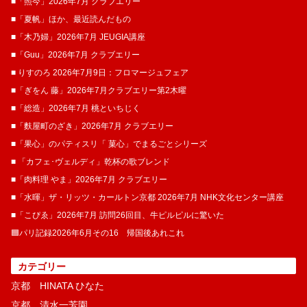
■「照今」2026年7月 クラブエリー
■「夏帆」ほか、最近読んだもの
■「木乃婦」2026年7月 JEUGIA講座
■「Guu」2026年7月 クラブエリー
■ りすのろ 2026年7月9日：フロマージュフェア
■「ぎをん 藤」2026年7月クラブエリー第2木曜
■「総造」2026年7月 桃といちじく
■「麩屋町のざき」2026年7月 クラブエリー
■「果心」のパティスリ「 菓​心」でまるごとシリーズ
■ 「カフェ･ヴェルディ」乾杯の歌ブレンド
■「肉料理 やま」2026年7月 クラブエリー
■「水暉」ザ・リッツ・カールトン京都 2026年7月 NHK文化センター講座
■「こぴゑ」2026年7月 訪問26回目、牛ピルピルに驚いた
🟦パリ記録2026年6月その16 帰国後あれこれ
カテゴリー
京都 HINATA ひなた
京都 清水一芳園