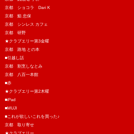
京都 ショコラ Dari K
京都 鮨 忠保
京都 シンレス カフェ
京都 研野
★クラブエリー第3金曜
京都 路地 との本
■引越し話
京都 割烹しなとみ
京都 八百一本館
■赤
★クラブエリー第2木曜
■iPad
■MUJI
■これが欲しいこれを買った♪
京都 取り寄せ
★クラブエリー