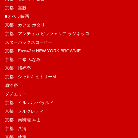
京都 宮脇
■オペラ映画
京都 カフェ ポタリ
京都 アンティカ ピッツェリア ラジネッロ
スターバックスコーヒー
京都 East42st NEW YORK BROWNIE
京都 二條 みなみ
京都 招福亭
京都 シャルキュトリーM
肩治療
ダメエリー
京都 イル パッパラルド
京都 メルクレディ
京都 肉料理 やま
京都 八清
京都 牧定