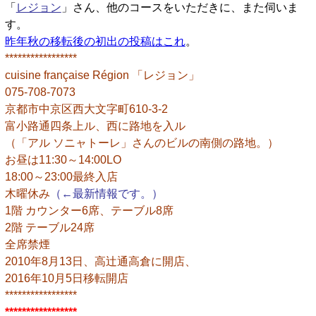
「
レジョン
」さん、他のコースをいただきに、また伺いま
す。
昨年秋の移転後の初出の投稿はこれ
。
*****************
cuisine française Région 「レジョン」
075-708-7073
京都市中京区西大文字町610-3-2
富小路通四条上ル、西に路地を入ル
（「アル ソニャトーレ」さんのビルの南側の路地。）
お昼は11:30～14:00LO
18:00～23:00最終入店
木曜休み
（←最新情報です。）
1階 カウンター6席、テーブル8席
2階 テーブル24席
全席禁煙
2010年8月13日、高辻通高倉に開店、
2016年10月5日移転開店
*****************
*****************