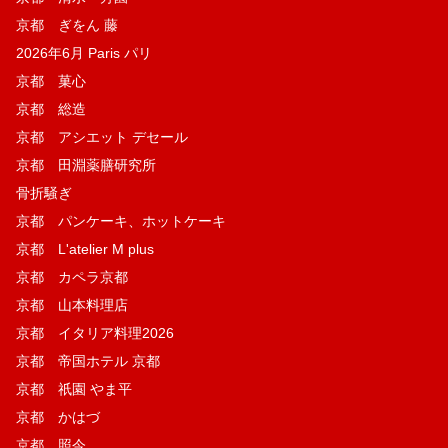
京都 ぎをん 藤
2026年6月 Paris パリ
京都 菓​心
京都 総造
京都 アシエット デセール
京都 田淵薬膳研究所
骨折騒ぎ
京都 パンケーキ、ホットケーキ
京都 L'atelier M plus
京都 カペラ京都
京都 山本料理店
京都 イタリア料理2026
京都 帝国ホテル 京都
京都 祇園 やま平
京都 かはづ
京都 照今