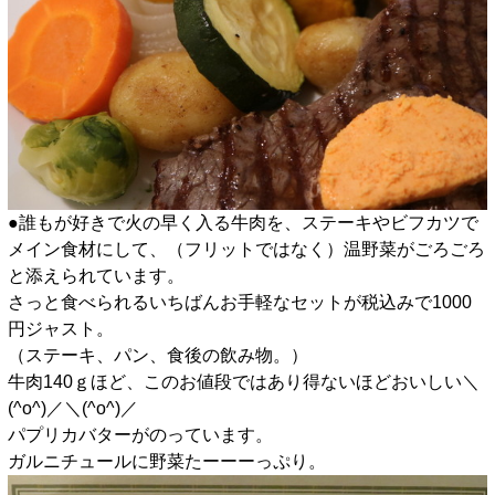
●誰もが好きで火の早く入る牛肉を、ステーキやビフカツで
メイン食材にして、（フリットではなく）温野菜がごろごろ
と添えられています。
さっと食べられるいちばんお手軽なセットが税込みで1000
円ジャスト。
（ステーキ、パン、食後の飲み物。）
牛肉140ｇほど、このお値段ではあり得ないほどおいしい＼
(^o^)／＼(^o^)／
パプリカバターがのっています。
ガルニチュールに野菜たーーーっぷり。