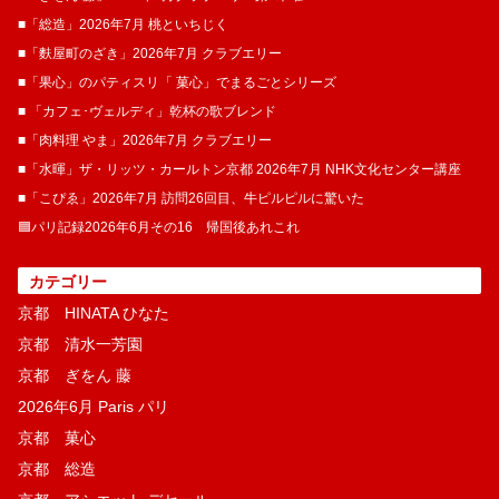
■「総造」2026年7月 桃といちじく
■「麩屋町のざき」2026年7月 クラブエリー
■「果心」のパティスリ「 菓​心」でまるごとシリーズ
■ 「カフェ･ヴェルディ」乾杯の歌ブレンド
■「肉料理 やま」2026年7月 クラブエリー
■「水暉」ザ・リッツ・カールトン京都 2026年7月 NHK文化センター講座
■「こぴゑ」2026年7月 訪問26回目、牛ピルピルに驚いた
🟦パリ記録2026年6月その16 帰国後あれこれ
カテゴリー
京都 HINATA ひなた
京都 清水一芳園
京都 ぎをん 藤
2026年6月 Paris パリ
京都 菓​心
京都 総造