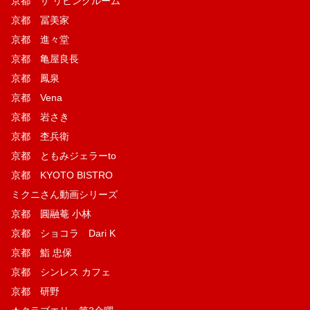
京都 ザ リビングルーム
京都 冨美家
京都 進々堂
京都 亀屋良長
京都 鳳泉
京都 Vena
京都 岩さき
京都 杢兵衛
京都 ともみジェラーto
京都 KYOTO BISTRO
ミクニさん動画シリーズ
京都 圓融菴 小林
京都 ショコラ Dari K
京都 鮨 忠保
京都 シンレス カフェ
京都 研野