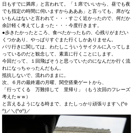
日もすでに満席」と言われて。「１席でいいから、昼でも夜
でも指定の時間に伺いますからあああ」と言っても、席がな
いもんはないと言われて・・・すごく近かったので、何だか
余計軽く考えてしまった・・・今度行きます。
●歩きたかったところ、食べたかったもの、心残りがまだい
くつかあり、やっぱりすぐまた行くしかありません。
パリ行きに関しては、わたしこういうサイクルに入ってしま
っているのだと観念して、素直に行くことにします。
今回だって、１回飛ばそうと思っていたのになんだか行く流
れになっちゃったんだもん。
抵抗しないで、流れのままに。
次、６月の最終週の月曜、関空搭乗ゲートから、
「行ってくる 万難排して 里帰り」（もう次回のフレーズ
考えたｗｗ）
と言えるようになる時まで、またしっかり頑張ります＼(^o
^)／＼(^o^)／