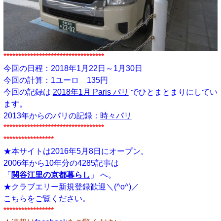
**********************************
今回の日程：2018年1月22日～1月30日
今回の計算：1ユーロ 135円
今回の記録は
2018年1月 Paris パリ
でひとまとまりにしてい
ます。
2013年からのパリの記録：
時々パリ
**********************************
*****************
★本サイトは2016年5月8日にオープン。
2006年から10年分の4285記事は
「
関谷江里の京都暮らし
」 へ。
★クラブエリー新規登録歓迎＼(^o^)／
こちらをご覧ください
。
*****************