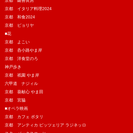
京都 鍵善良房
京都 イタリア料理2024
京都 和食2024
京都 ピョリヤ
■花
京都 よこい
京都 呑小路やま岸
京都 洋食堂のろ
神戸歩き
京都 祇園 やま岸
六甲道 ナジィル
京都 葵献心 やま田
京都 宮脇
■オペラ映画
京都 カフェ ポタリ
京都 アンティカ ピッツェリア ラジネッロ