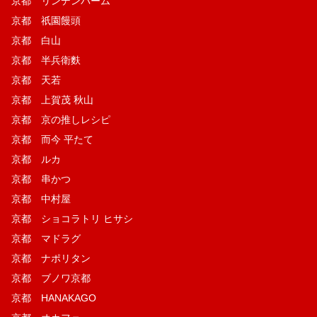
京都 リンデンバーム
京都 祇園饅頭
京都 白山
京都 半兵衛麩
京都 天若
京都 上賀茂 秋山
京都 京の推しレシピ
京都 而今 平たて
京都 ルカ
京都 串かつ
京都 中村屋
京都 ショコラトリ ヒサシ
京都 マドラグ
京都 ナポリタン
京都 ブノワ京都
京都 HANAKAGO