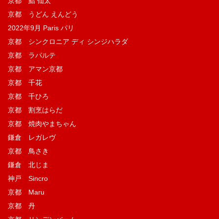
京都 鮨 仙太
京都 うどん えんどう
2022年9月 Paris パリ
京都 シンクロニア ディ シンジハラダ
京都 ラパルテ
京都 アマン京都
京都 千花
京都 千ひろ
京都 割烹はらだ
京都 焼肉やまちゃん
鎌倉 レガレヴ
京都 鳥さき
鎌倉 北じま
神戸 Sincro
京都 Maru
京都 丹