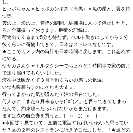
し。
ヒッポちゃん＝ヒッポカンポス（海馬）＝魚の尾と、翼を持
つ馬。
雲の上、海の上、着陸の瞬間、駐機場に入って停止したとこ
ろ。全部撮っておきます。時間の記録に。
荷物出てくるまで5分も待たず。ベルト動き出してから３分
後くらいに荷物出てきて、日本はストレスなしです。
★ここでカメラ内の時計を日本時間に戻します。これ忘れず
にやる。
ヤサカさんシャトルタクシーでちょうど１時間半で家の前ま
で送り届けてもらいました。
滞在中は暖かくて３月下旬くらいの感じの気温、
いつも喉腫らすのにそれも大丈夫、
行ってよかった気が済んだ７泊の滞在でした。
何人かに「また６月来るから(^o^)／」と言ってきてしまっ
たんで、約束破ったらいけないからまた行きます。
まずは次の航空券を買うと。(￣○￣;)(￣○￣;)
●今回甘く見ていて、直前に電話すればいいわいと思ってい
た７区の２軒のレストランに行きそこねました。「今週どの