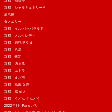
京都 招福亭
京都 シャルキュトリーM
肩治療
ダメエリー
京都 イル パッパラルド
京都 メルクレディ
京都 肉料理 やま
京都 八清
京都 牧定
京都 徳まる
京都 エトラ
京都 また吉
京都 祇園 又吉
京都 鮨 仙太
京都 うどん えんどう
2022年9月 Paris パリ