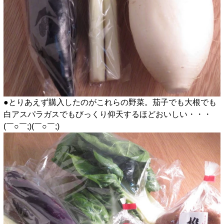
●とりあえず購入したのがこれらの野菜。茄子でも大根でも
白アスパラガスでもびっくり仰天するほどおいしい・・・
(￣○￣;)(￣○￣;)