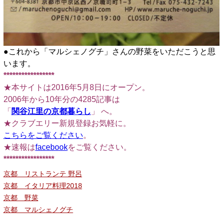
●これから「マルシェノグチ」さんの野菜をいただこうと思
います。
*****************
★本サイトは2016年5月8日にオープン。
2006年から10年分の4285記事は
「
関谷江里の京都暮らし
」 へ。
★クラブエリー新規登録お気軽に。
こちらをご覧ください
。
★速報は
facebook
をご覧ください。
*****************
京都 リストランテ 野呂
京都 イタリア料理2018
京都 野菜
京都 マルシェノグチ