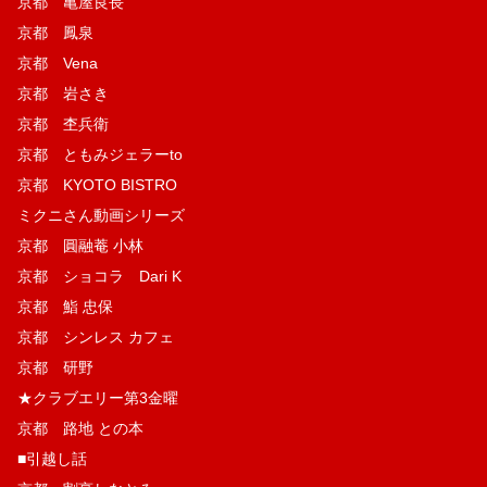
京都 亀屋良長
京都 鳳泉
京都 Vena
京都 岩さき
京都 杢兵衛
京都 ともみジェラーto
京都 KYOTO BISTRO
ミクニさん動画シリーズ
京都 圓融菴 小林
京都 ショコラ Dari K
京都 鮨 忠保
京都 シンレス カフェ
京都 研野
★クラブエリー第3金曜
京都 路地 との本
■引越し話