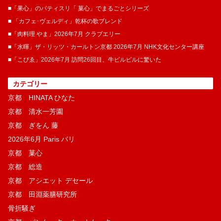
■「果心」のパティスリ「 菓​心」でまるごとシリーズ
■ 「カフェ･ヴェルディ」乾杯の歌ブレンド
■「肉料理 やま」2026年7月 クラブエリー
■「水暉」ザ・リッツ・カールトン京都 2026年7月 NHK文化センター講座
■「こぴゑ」2026年7月 訪問26回目、牛ピルピルに驚いた
カテゴリー
京都 HINATA ひなた
京都 清水一芳園
京都 ぎをん 藤
2026年6月 Paris パリ
京都 菓​心
京都 総造
京都 アシエット デセール
京都 田淵薬膳研究所
骨折騒ぎ