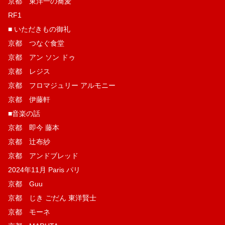
京都 東洋一の蕎麦
RF1
■ いただきもの御礼
京都 つなぐ食堂
京都 アン ソン ドゥ
京都 レジス
京都 フロマジュリー アルモニー
京都 伊藤軒
■音楽の話
京都 即今 藤本
京都 辻布紗
京都 アンドブレッド
2024年11月 Paris パリ
京都 Guu
京都 じき ごだん 東洋賢士
京都 モーネ