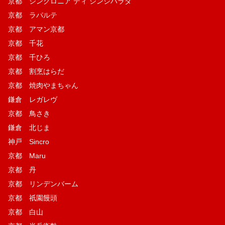
京都 シンクロニア ディ シンジハラダ
京都 ラパルテ
京都 アマン京都
京都 千花
京都 千ひろ
京都 割烹はらだ
京都 焼肉やまちゃん
鎌倉 レガレヴ
京都 鳥さき
鎌倉 北じま
神戸 Sincro
京都 Maru
京都 丹
京都 リンデンバーム
京都 祇園饅頭
京都 白山