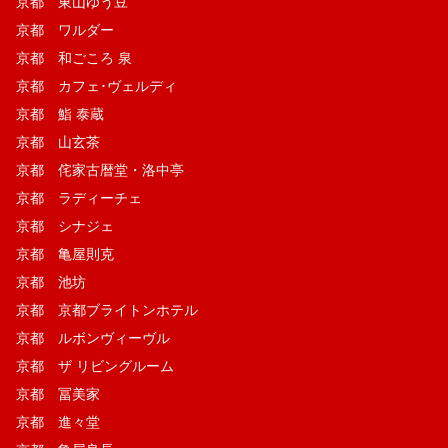
京都 東山ゆう豆
京都 ワルダー
京都 和ごころ 泉
京都 カフェ･ヴェルディ
京都 鮨 泰蔵
京都 山玄茶
京都 侘家古暦堂・洛中亭
京都 ラディーチェ
京都 シナジェ
京都 亀屋則克
京都 池坊
京都 京都ブライトンホテル
京都 ルボンヴィーヴル
京都 ザ リビングルーム
京都 冨美家
京都 進々堂