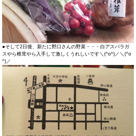
●そして2日後、新たに野口さんの野菜・・・白アスパラガ
スやら椎茸やら入手して激しくうれしいです＼(^o^)／＼(^o
^)／