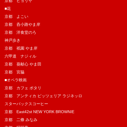
京都 ピョリヤ
■花
京都 よこい
京都 呑小路やま岸
京都 洋食堂のろ
神戸歩き
京都 祇園 やま岸
六甲道 ナジィル
京都 葵献心 やま田
京都 宮脇
■オペラ映画
京都 カフェ ポタリ
京都 アンティカ ピッツェリア ラジネッロ
スターバックスコーヒー
京都 East42st NEW YORK BROWNIE
京都 二條 みなみ