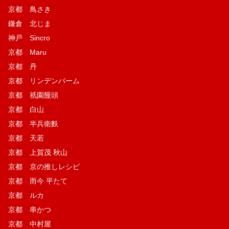
京都 鳥さき
鎌倉 北じま
神戸 Sincro
京都 Maru
京都 丹
京都 リンデンバーム
京都 祇園饅頭
京都 白山
京都 半兵衛麩
京都 天若
京都 上賀茂 秋山
京都 京の推しレシピ
京都 而今 平たて
京都 ルカ
京都 串かつ
京都 中村屋