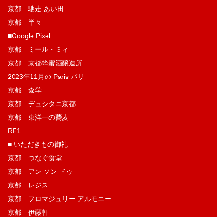
京都 馳走 あい田
京都 半々
■Google Pixel
京都 ミール・ミィ
京都 京都蜂蜜酒醸造所
2023年11月の Paris パリ
京都 森学
京都 デュシタニ京都
京都 東洋一の蕎麦
RF1
■ いただきもの御礼
京都 つなぐ食堂
京都 アン ソン ドゥ
京都 レジス
京都 フロマジュリー アルモニー
京都 伊藤軒