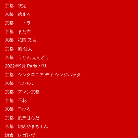
京都 牧定
京都 徳まる
京都 エトラ
京都 また吉
京都 祇園 又吉
京都 鮨 仙太
京都 うどん えんどう
2022年9月 Paris パリ
京都 シンクロニア ディ シンジハラダ
京都 ラパルテ
京都 アマン京都
京都 千花
京都 千ひろ
京都 割烹はらだ
京都 焼肉やまちゃん
鎌倉 レガレヴ