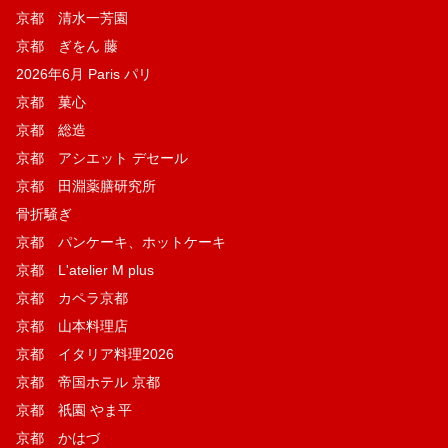
京都 清水一芳園
京都 ぎをん 藤
2026年6月 Paris パリ
京都 菓​心
京都 総造
京都 アシエット デセール
京都 田淵薬膳研究所
骨折騒ぎ
京都 パンケーキ、ホットケーキ
京都 L'atelier M plus
京都 カペラ京都
京都 山本料理店
京都 イタリア料理2026
京都 帝国ホテル 京都
京都 祇園 やま平
京都 かはづ