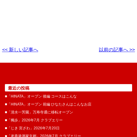
<< 新しい記事へ
以前の記事へ >>
最近の投稿
■「HINATA」オープン 後編 コースはこんな
■「HINATA」オープン 前編 ひなたさんはこんなお店
■「清水一芳園」万寿寺通に移転オープン
■「獨歩」2026年7月 クラブエリー
■「じき 宮ざわ」2026年7月20日
■「老香港酒家京都」2026年7月 クラブエリー