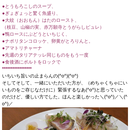
●とうもろこしのスープ、
●ぎょぎょっと驚く魚盛り、
●大紋（おおもん）はたのロースト、
（枝豆、山椒の実、赤万願寺とうがらしピュレ）
●鴨ロースにぶどうといちじく、
●ナポリタンコロッケ、卵黄がとろりんと。
●アマトリチャーナ
●先週のタリアテッレ同じものをもう一度
●食後酒にポルトをロックで
*****************
いちいち旨いの止まらんの(^o^)(^o^)
そしてそして、一緒にいただいた方が、（めちゃくちゃにい
いものをご存じなだけに）緊張するなあ(^o^)と思っていた
のだけど、優しい方でした。ほんと楽しかった＼(^o^)／＼(^
o^)／