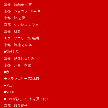
京都 圓融菴 小林
京都 ショコラ Dari K
京都 鮨 忠保
京都 シンレス カフェ
京都 研野
★クラブエリー第3金曜
京都 路地 との本
■引越し話
京都 割烹しなとみ
京都 八百一本館
■赤
★クラブエリー第2木曜
■iPad
■MUJI
■これが欲しいこれを買った♪
京都 取り寄せ