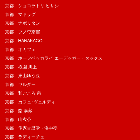
京都 ショコラトリ ヒサシ
京都 マドラグ
京都 ナポリタン
京都 ブノワ京都
京都 HANAKAGO
京都 オカフェ
京都 ホーフベッカライ エーデッガー・タックス
京都 祇園 川上
京都 東山ゆう豆
京都 ワルダー
京都 和ごころ 泉
京都 カフェ･ヴェルディ
京都 鮨 泰蔵
京都 山玄茶
京都 侘家古暦堂・洛中亭
京都 ラディーチェ