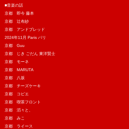
■音楽の話
京都 即今 藤本
京都 辻布紗
京都 アンドブレッド
2024年11月 Paris パリ
京都 Guu
京都 じき ごだん 東洋賢士
京都 モーネ
京都 MARUTA
京都 八坂
京都 チーズケーキ
京都 コピエ
京都 喫茶フロント
京都 滔々と、
京都 みこ
京都 ライース