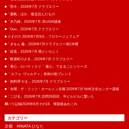
■「照今」2026年7月 クラブエリー
■「夏帆」ほか、最近読んだもの
■「木乃婦」2026年7月 JEUGIA講座
■「Guu」2026年7月 クラブエリー
■ りすのろ 2026年7月9日：フロマージュフェア
■「ぎをん 藤」2026年7月クラブエリー第2木曜
■「総造」2026年7月 桃といちじく
■「麩屋町のざき」2026年7月 クラブエリー
■「果心」のパティスリ「 菓​心」でまるごとシリーズ
■ 「カフェ･ヴェルディ」乾杯の歌ブレンド
■「肉料理 やま」2026年7月 クラブエリー
■「水暉」ザ・リッツ・カールトン京都 2026年7月 NHK文化センター講座
■「こぴゑ」2026年7月 訪問26回目、牛ピルピルに驚いた
🟦パリ記録2026年6月その16 帰国後あれこれ
カテゴリー
京都 HINATA ひなた