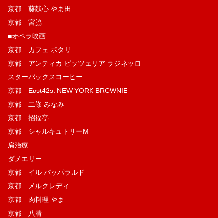
京都 葵献心 やま田
京都 宮脇
■オペラ映画
京都 カフェ ポタリ
京都 アンティカ ピッツェリア ラジネッロ
スターバックスコーヒー
京都 East42st NEW YORK BROWNIE
京都 二條 みなみ
京都 招福亭
京都 シャルキュトリーM
肩治療
ダメエリー
京都 イル パッパラルド
京都 メルクレディ
京都 肉料理 やま
京都 八清