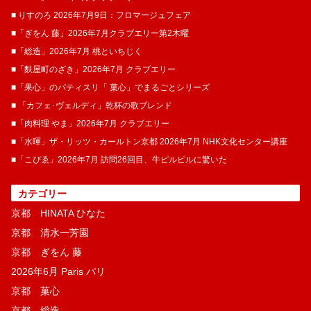
■ りすのろ 2026年7月9日：フロマージュフェア
■「ぎをん 藤」2026年7月クラブエリー第2木曜
■「総造」2026年7月 桃といちじく
■「麩屋町のざき」2026年7月 クラブエリー
■「果心」のパティスリ「 菓​心」でまるごとシリーズ
■ 「カフェ･ヴェルディ」乾杯の歌ブレンド
■「肉料理 やま」2026年7月 クラブエリー
■「水暉」ザ・リッツ・カールトン京都 2026年7月 NHK文化センター講座
■「こぴゑ」2026年7月 訪問26回目、牛ピルピルに驚いた
カテゴリー
京都 HINATA ひなた
京都 清水一芳園
京都 ぎをん 藤
2026年6月 Paris パリ
京都 菓​心
京都 総造