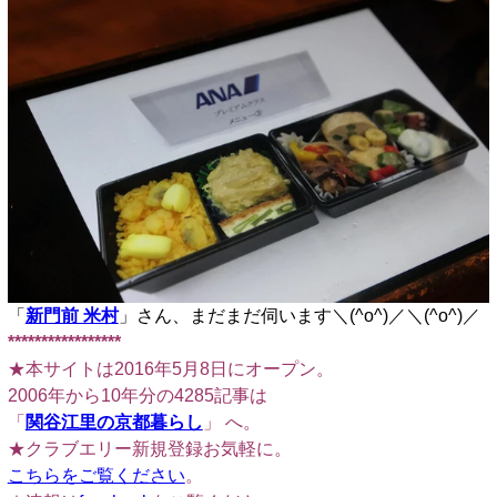
「
新門前 米村
」さん、まだまだ伺います＼(^o^)／＼(^o^)／
*****************
★本サイトは2016年5月8日にオープン。
2006年から10年分の4285記事は
「
関谷江里の京都暮らし
」 へ。
★クラブエリー新規登録お気軽に。
こちらをご覧ください
。