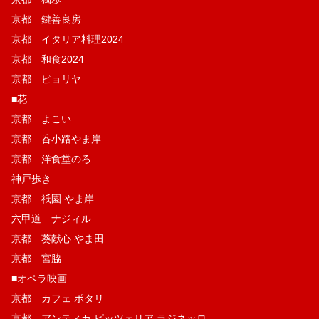
京都 鍵善良房
京都 イタリア料理2024
京都 和食2024
京都 ピョリヤ
■花
京都 よこい
京都 呑小路やま岸
京都 洋食堂のろ
神戸歩き
京都 祇園 やま岸
六甲道 ナジィル
京都 葵献心 やま田
京都 宮脇
■オペラ映画
京都 カフェ ポタリ
京都 アンティカ ピッツェリア ラジネッロ