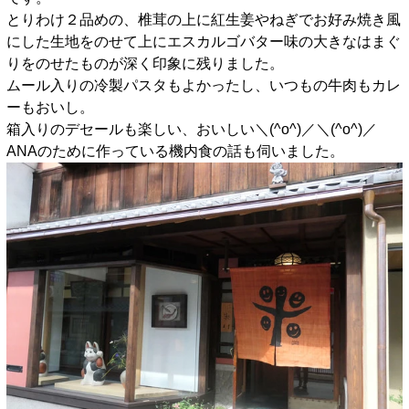
とりわけ２品めの、椎茸の上に紅生姜やねぎでお好み焼き風
にした生地をのせて上にエスカルゴバター味の大きなはまぐ
りをのせたものが深く印象に残りました。
ムール入りの冷製パスタもよかったし、いつもの牛肉もカレ
ーもおいし。
箱入りのデセールも楽しい、おいしい＼(^o^)／＼(^o^)／
ANAのために作っている機内食の話も伺いました。