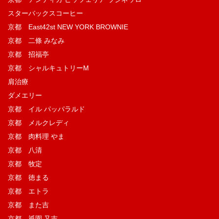
スターバックスコーヒー
京都 East42st NEW YORK BROWNIE
京都 二條 みなみ
京都 招福亭
京都 シャルキュトリーM
肩治療
ダメエリー
京都 イル パッパラルド
京都 メルクレディ
京都 肉料理 やま
京都 八清
京都 牧定
京都 徳まる
京都 エトラ
京都 また吉
京都 祇園 又吉