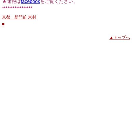
★速報は
facebook
をご覧ください。
*****************
京都 新門前 米村
■
▲トップへ