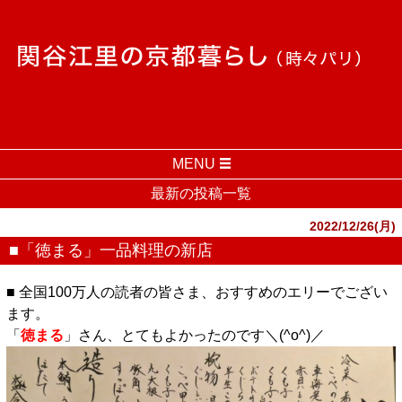
MENU
最新の投稿一覧
2022/12/26(月)
■「徳まる」一品料理の新店
■ 全国100万人の読者の皆さま、おすすめのエリーでござい
ます。
「
徳まる
」さん、とてもよかったのです＼(^o^)／