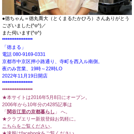
●徳ちゃん＝徳丸喬大（とくまるたかひろ）さんありがとう
ございました(^o^)／
また伺います(^o^)
*****************
「徳まる」
電話 080-9169-0331
京都市中京区押小路通り、寺町を西入ル南側。
夜のみ営業、19時～22時LO
2022年11月19日開店
*****************
*****************
★本サイトは2016年5月8日にオープン。
2006年から10年分の4285記事は
「
関谷江里の京都暮らし
」 へ。
★クラブエリー新規登録お気軽に。
こちらをご覧ください
。
★速報は
facebook
をご覧ください。