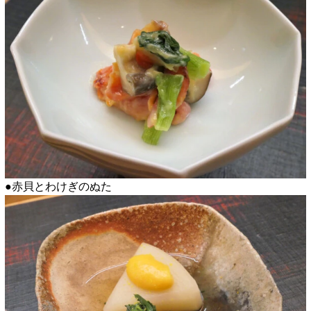
●赤貝とわけぎのぬた