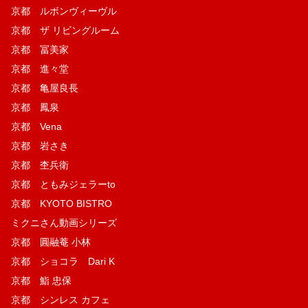
京都 ルボンヴィーヴル
京都 ザ リビングルーム
京都 冨美家
京都 進々堂
京都 亀屋良長
京都 鳳泉
京都 Vena
京都 岩さき
京都 杢兵衛
京都 ともみジェラーto
京都 KYOTO BISTRO
ミクニさん動画シリーズ
京都 圓融菴 小林
京都 ショコラ Dari K
京都 鮨 忠保
京都 シンレス カフェ