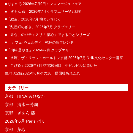
■ りすのろ 2026年7月9日：フロマージュフェア
■「ぎをん 藤」2026年7月クラブエリー第2木曜
■「総造」2026年7月 桃といちじく
■「麩屋町のざき」2026年7月 クラブエリー
■「果心」のパティスリ「 菓​心」でまるごとシリーズ
■ 「カフェ･ヴェルディ」乾杯の歌ブレンド
■「肉料理 やま」2026年7月 クラブエリー
■「水暉」ザ・リッツ・カールトン京都 2026年7月 NHK文化センター講座
■「こぴゑ」2026年7月 訪問26回目、牛ピルピルに驚いた
🟦パリ記録2026年6月その16 帰国後あれこれ
カテゴリー
京都 HINATA ひなた
京都 清水一芳園
京都 ぎをん 藤
2026年6月 Paris パリ
京都 菓​心