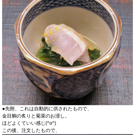
●先附、これは自動的に供されたもので、
金目鯛の炙りと菊菜のお浸し。
ほどよくていい感じ(^o^)
この後、注文したもので、