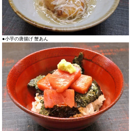
●小芋の唐揚げ 蟹あん