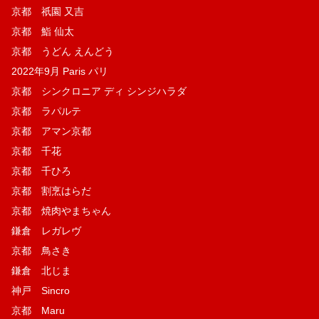
京都 祇園 又吉
京都 鮨 仙太
京都 うどん えんどう
2022年9月 Paris パリ
京都 シンクロニア ディ シンジハラダ
京都 ラパルテ
京都 アマン京都
京都 千花
京都 千ひろ
京都 割烹はらだ
京都 焼肉やまちゃん
鎌倉 レガレヴ
京都 鳥さき
鎌倉 北じま
神戸 Sincro
京都 Maru