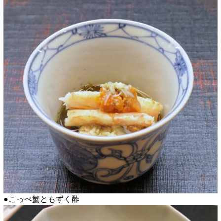
●こっぺ蟹ともずく酢