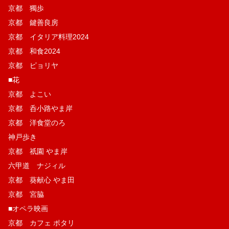
京都 獨歩
京都 鍵善良房
京都 イタリア料理2024
京都 和食2024
京都 ピョリヤ
■花
京都 よこい
京都 呑小路やま岸
京都 洋食堂のろ
神戸歩き
京都 祇園 やま岸
六甲道 ナジィル
京都 葵献心 やま田
京都 宮脇
■オペラ映画
京都 カフェ ポタリ