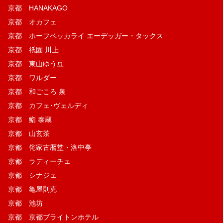
京都 HANAKAGO
京都 オカフェ
京都 ホーフベッカライ エーデッガー・タックス
京都 祇園 川上
京都 東山ゆう豆
京都 ワルダー
京都 和ごころ 泉
京都 カフェ･ヴェルディ
京都 鮨 泰蔵
京都 山玄茶
京都 侘家古暦堂・洛中亭
京都 ラディーチェ
京都 シナジェ
京都 亀屋則克
京都 池坊
京都 京都ブライトンホテル