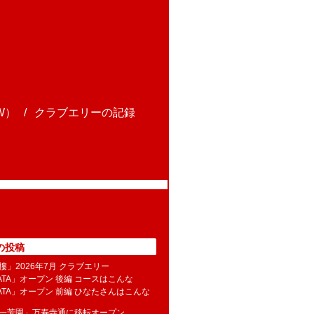
W）
クラブエリーの記録
の投稿
樓」2026年7月 クラブエリー
NATA」オープン 後編 コースはこんな
NATA」オープン 前編 ひなたさんはこんな
水一芳園」万寿寺通に移転オープン