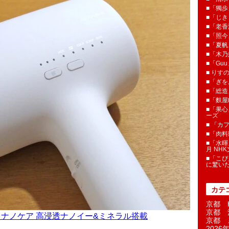
■「獨歩
■「じき
■「老香
■「照今
■「夏
■「木乃婦
■「Gu
■ りす
■「ぎを
■「総造
■「麩屋
■「果心
ーズ
■ 「カ
■「肉料
■「水暉
月 NH
■「こぴ
に驚い
カテ
京都 H
京都 
 ナノケア 高浸透ナノイー&ミネラル搭載
京都 
2026年