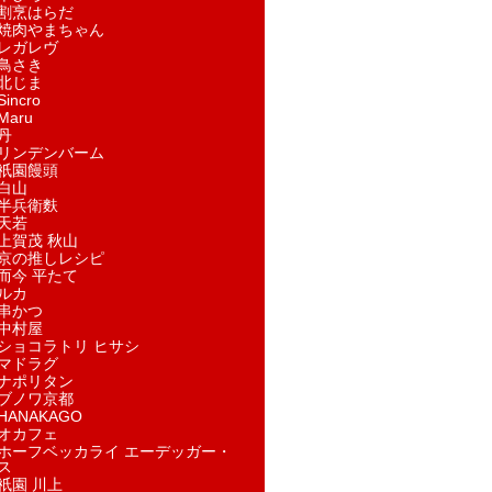
割烹はらだ
焼肉やまちゃん
レガレヴ
鳥さき
北じま
incro
aru
丹
リンデンバーム
祇園饅頭
白山
半兵衛麩
天若
上賀茂 秋山
京の推しレシピ
而今 平たて
ルカ
串かつ
中村屋
ショコラトリ ヒサシ
マドラグ
ナポリタン
ブノワ京都
ANAKAGO
オカフェ
ホーフベッカライ エーデッガー・
ス
祇園 川上