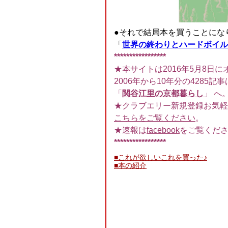
●それで結局本を買うことにな
「
世界の終わりとハードボイル
*****************
★本サイトは2016年5月8日に
2006年から10年分の4285記事
「
関谷江里の京都暮らし
」 へ
★クラブエリー新規登録お気軽
こちらをご覧ください
。
★速報は
facebook
をご覧くだ
*****************
■これが欲しいこれを買った♪
■本の紹介