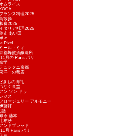
オムライス
KOGA
フランス料理2025
鳥散歩
和食2025
イタリア料理2025
馳走 あい田
半々
e Pixel
ミール・ミィ
京都蜂蜜酒醸造所
11月の Paris パリ
森学
デュシタニ京都
東洋一の蕎麦
ただきもの御礼
つなぐ食堂
アン ソン ドゥ
レジス
フロマジュリー アルモニー
伊藤軒
の話
即今 藤本
辻布紗
アンドブレッド
11月 Paris パリ
Guu