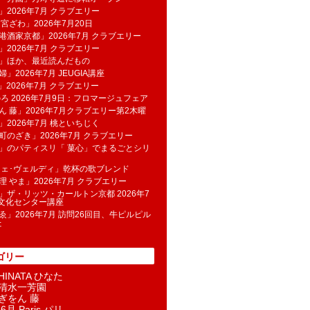
」2026年7月 クラブエリー
 宮ざわ」2026年7月20日
港酒家京都」2026年7月 クラブエリー
」2026年7月 クラブエリー
帆」ほか、最近読んだもの
」2026年7月 JEUGIA講座
u」2026年7月 クラブエリー
のろ 2026年7月9日：フロマージュフェア
ん 藤」2026年7月クラブエリー第2木曜
」2026年7月 桃といちじく
町のざき」2026年7月 クラブエリー
」のパティスリ「 菓​心」でまるごとシリ
フェ･ヴェルディ」乾杯の歌ブレンド
理 やま」2026年7月 クラブエリー
」ザ・リッツ・カールトン京都 2026年7
K文化センター講座
ゑ」2026年7月 訪問26回目、牛ピルピル
た
ゴリー
INATA ひなた
清水一芳園
ぎをん 藤
6月 Paris パリ