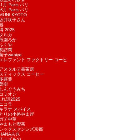
1月 Paris パリ
6月 Paris パリ
UNI KYOTO
坂井咲子さん
器
 2025
タルカ
祇園ろか
ふくや
初訪問
子wabiya
エレファント ファクトリー コーヒ
アスタルテ書茶房
スティックス コーヒー
多羅葉
萬樹
じんぐうみち
コミオン
れ話2025
ニコラ
キラナ スパイス
とりの小路やま岸
ガチ中華
やまもと喫茶
シックスセンシズ京都
HANA吉兆
チーズもの