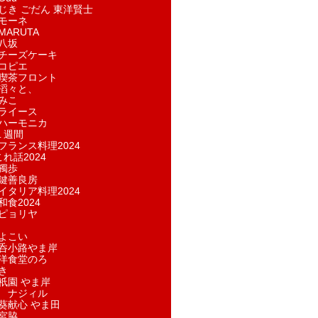
じき ごだん 東洋賢士
モーネ
ARUTA
八坂
チーズケーキ
コピエ
喫茶フロント
滔々と、
みこ
ライース
ハーモニカ
１週間
フランス料理2024
れ話2024
獨歩
鍵善良房
イタリア料理2024
和食2024
ピョリヤ
よこい
呑小路やま岸
洋食堂のろ
き
祇園 やま岸
 ナジィル
葵献心 やま田
宮脇