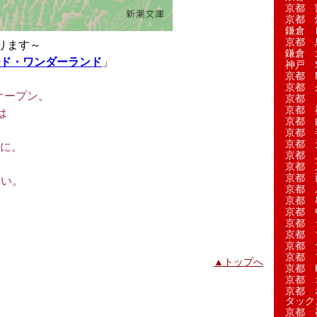
京都 
京都 
鎌倉 
京都 
ります～
鎌倉 
ド・ワンダーランド
」
神戸 S
京都 M
京都 
オープン。
京都 
京都 
は
京都 
。
京都 
京都 
に。
京都 
京都 
京都 
さい。
京都 
京都 
京都 
京都 
京都 
京都 
京都 
▲トップへ
京都 H
京都 
京都 
タック
京都 