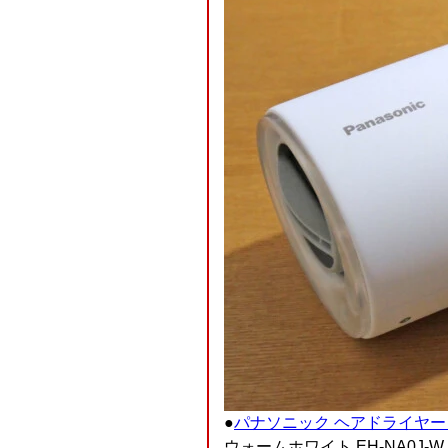
●
パナソニック ヘアドライヤー
ウォームホワイト EH-NA0J-W