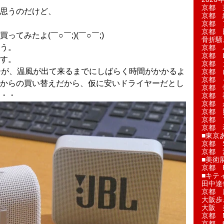
京都 
思うのだけど、
京都 
京都 
京都 
てみたよ(￣○￣;)(￣○￣;)
骨折騒
う。
京都 
京都 L'a
す。
京都 
ーが、温風が出て来るまでにしばらく時間がかかるよ
京都 
京都 
からの買い替えだから、仮に安いドライヤーだとし
京都 
・・
京都 
京都 
京都 
京都 
京都 
■東京
京都 S
京都 
■美術
京都 
■キテ
田中達
京都 
大阪歩
大阪 
京都 
京都 