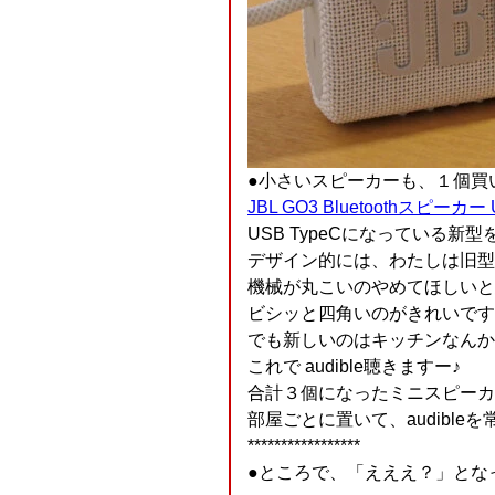
●小さいスピーカーも、１個買
JBL GO3 Bluetoothスピーカ
USB TypeCになっている新
デザイン的には、わたしは旧型
機械が丸こいのやめてほしいと
ビシッと四角いのがきれいです
でも新しいのはキッチンなんか
これで audible聴きますー♪
合計３個になったミニスピーカ
部屋ごとに置いて、audibl
*****************
●ところで、「えええ？」となった