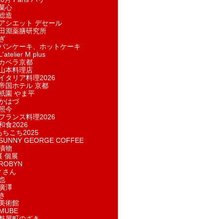
菓​心
総造
アシエット デセール
田淵薬膳研究所
ぎ
パンケーキ、ホットケーキ
telier M plus
カペラ京都
山本料理店
イタリア料理2026
帝国ホテル 京都
祇園 やま平
かはづ
照今
フランス料理2026
和食2026
あちこち2025
UNNY GEORGE COFFEE
漬物
展 個展
ROBYN
ィさん
也
廣澤
き
美術館
MUBE
麩屋町のざき