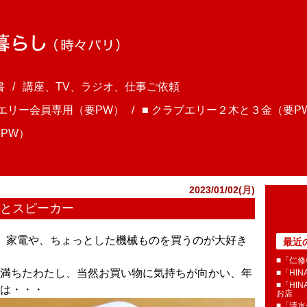
書
講座、TV、ラジオ、仕事ご依頼
ブエリー会員専用（要PW）
■ クラブエリー２木と３金（要P
PW）
2023/01/02(月)
ーとスピーカー
さま、家電や、ちょっとした機械ものを買うのが大好き
最近
■「仁修
満ちたわたし、当然お買い物に気持ちが向かい、年
■「HI
■「HI
は・・・
お店
■「清