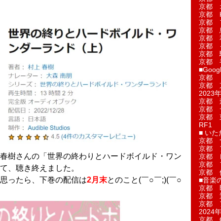
京都 
京都 
京都 
京都 
京都 
京都 
京都 
京都 
■Googl
京都 
京都 
2023年
京都 
京都 
京都 
RF1
■ い
京都 
京都 
春樹さんの「世界の終わりとハードボイルド・ワン
京都 
京都 
て、聴き終えました。
京都 
思ったら、下巻の配信は
2月末
とのこと(￣○￣;)(￣○
■音楽
京都 
京都 
京都 
2024年
京都 