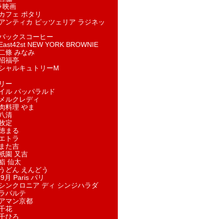
ラ映画
カフェ ポタリ
アンティカ ピッツェリア ラジネッ
バックスコーヒー
st42st NEW YORK BROWNIE
二條 みなみ
招福亭
シャルキュトリーM
リー
イル パッパラルド
メルクレディ
肉料理 やま
八清
牧定
徳まる
エトラ
また吉
祇園 又吉
鮨 仙太
うどん えんどう
9月 Paris パリ
シンクロニア ディ シンジハラダ
ラパルテ
アマン京都
千花
千ひろ