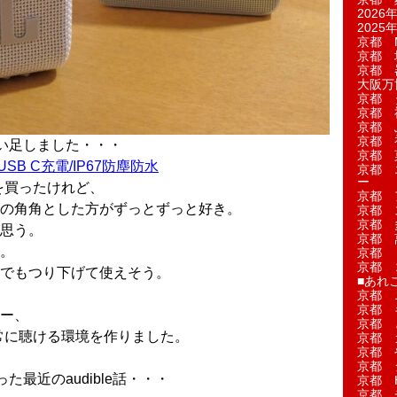
2026年
2025年
京都 M
京都 
京都 
大阪万博
京都 
京都 
京都 
京都 
い足しました・・・
京都 菓
ー USB C充電/IP67防塵防水
京都 
ー
型を買ったけれど、
京都 
の角角とした方がずっとずっと好き。
京都 
京都 
思う。
京都 
。
京都 
京都 
でもつり下げて使えそう。
■あれこ
京都 
京都 
ー、
京都 
eを常に聴ける環境を作りました。
京都 
京都 
京都 
最近のaudible話・・・
京都 
京都 