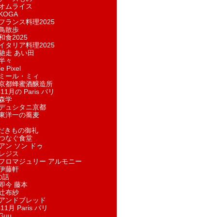
オムライス
KOGA
フランス料理2025
鳥散歩
和食2025
イタリア料理2025
馳走 あい田
半々
e Pixel
ミール・ミィ
京都蜂蜜酒醸造所
11月の Paris パリ
森学
デュシタニ京都
東洋一の蕎麦
ただきもの御礼
つなぐ食堂
アン ソン ドゥ
レジス
フロマジュリー アルモニー
伊藤軒
の話
即今 藤本
辻布紗
アンドブレッド
11月 Paris パリ
Guu