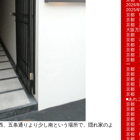
2026年
2025年
京都 M
京都 
京都 
大阪万博
京都 
京都 
京都 
京都 
京都 菓
京都 
ー
京都 
京都 
京都 
京都 
京都 
京都 
■あれこ
京都 
京都 
京都 
京都 
京都 
西、五条通りより少し南という場所で、隠れ家のよ
京都 
京都 
京都 
。