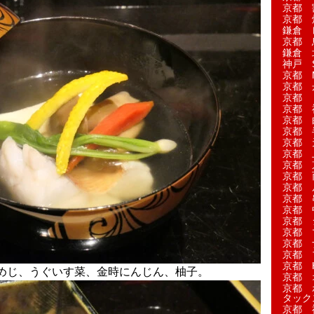
京都 
京都 
鎌倉 
京都 
鎌倉 
神戸 S
京都 M
京都 
京都 
京都 
京都 
京都 
京都 
京都 
京都 
京都 
京都 
京都 
京都 
京都 
京都 
京都 
京都 
京都 H
めじ、うぐいす菜、金時にんじん、柚子。
京都 
京都 
タック
京都 