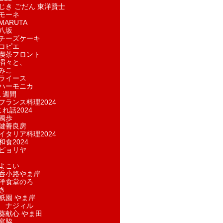
じき ごだん 東洋賢士
モーネ
ARUTA
八坂
チーズケーキ
コピエ
喫茶フロント
滔々と、
みこ
ライース
ハーモニカ
１週間
フランス料理2024
れ話2024
獨歩
鍵善良房
イタリア料理2024
和食2024
ピョリヤ
よこい
呑小路やま岸
洋食堂のろ
き
祇園 やま岸
 ナジィル
葵献心 やま田
宮脇