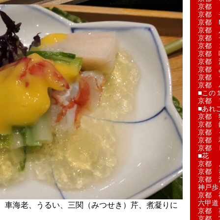
京都 
京都 
京都 M
京都 
京都 
京都 
京都 
京都 
京都 
京都 
京都 
■この
京都 
■あれこ
京都 
京都 
京都 
京都 
京都 
■花
京都 
京都 
京都 
神戸歩
京都 
六甲道
、車海老、うるい、三関（みつせき）芹、煮凝りに
京都 
京都 