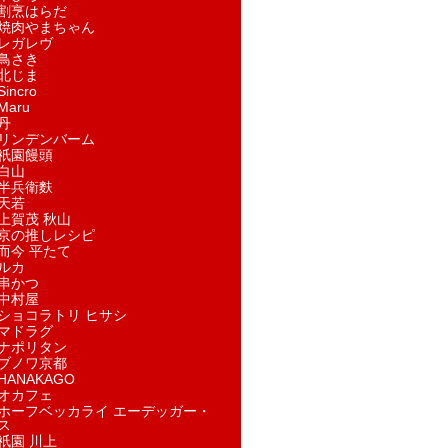
割烹はらだ
焼肉やまちゃん
レガレヴ
鳥さき
北じま
incro
aru
丹
リンデンバーム
祇園饅頭
白山
半兵衛麩
天若
上賀茂 秋山
京の推しレシピ
而今 平たて
ルカ
串かつ
中村屋
ショコラトリ ヒサシ
マドラグ
ナポリタン
ブノワ京都
ANAKAGO
オカフェ
ホーフベッカライ エーデッガー・
ス
祇園 川上