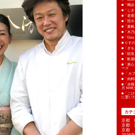
■「獨歩
■「じき
■「老香
■「照今
■「夏
■「木乃婦
■「Gu
■ りす
■「ぎを
■「総造
■「麩屋
■「果心
ーズ
■ 「カ
■「肉料
■「水暉
月 NH
■「こぴ
に驚い
カテ
京都 H
京都 
京都 
2026年