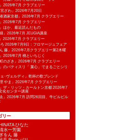
」2026年7月 クラブエリー
 宮ざわ」2026年7月20日
港酒家京都」2026年7月 クラブエリー
」2026年7月 クラブエリー
帆」ほか、最近読んだもの
」2026年7月 JEUGIA講座
u」2026年7月 クラブエリー
のろ 2026年7月9日：フロマージュフェア
ん 藤」2026年7月クラブエリー第2木曜
」2026年7月 桃といちじく
町のざき」2026年7月 クラブエリー
」のパティスリ「 菓​心」でまるごとシリ
フェ･ヴェルディ」乾杯の歌ブレンド
理 やま」2026年7月 クラブエリー
」ザ・リッツ・カールトン京都 2026年7
K文化センター講座
ゑ」2026年7月 訪問26回目、牛ピルピル
た
ゴリー
INATA ひなた
清水一芳園
ぎをん 藤
6月 Paris パリ