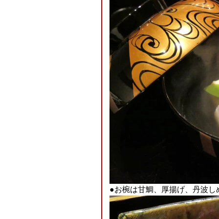
●お椀は甘鯛、厚揚げ、丹波し