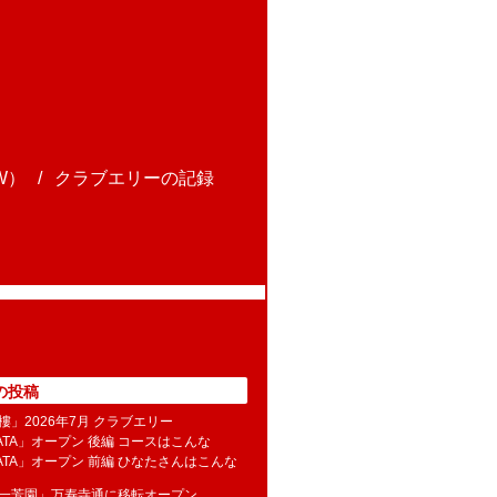
W）
クラブエリーの記録
の投稿
樓」2026年7月 クラブエリー
NATA」オープン 後編 コースはこんな
NATA」オープン 前編 ひなたさんはこんな
水一芳園」万寿寺通に移転オープン