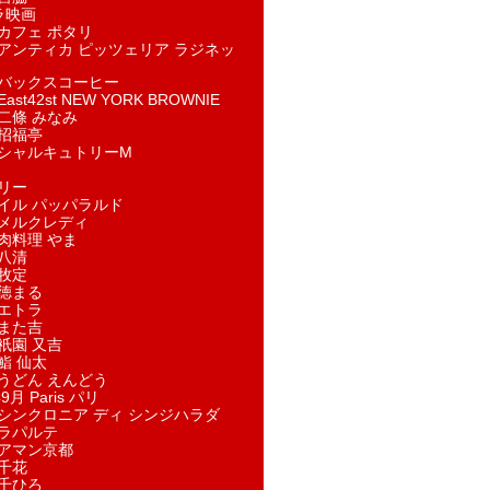
ラ映画
カフェ ポタリ
アンティカ ピッツェリア ラジネッ
バックスコーヒー
st42st NEW YORK BROWNIE
二條 みなみ
招福亭
シャルキュトリーM
リー
イル パッパラルド
メルクレディ
肉料理 やま
八清
牧定
徳まる
エトラ
また吉
祇園 又吉
鮨 仙太
うどん えんどう
9月 Paris パリ
シンクロニア ディ シンジハラダ
ラパルテ
アマン京都
千花
千ひろ