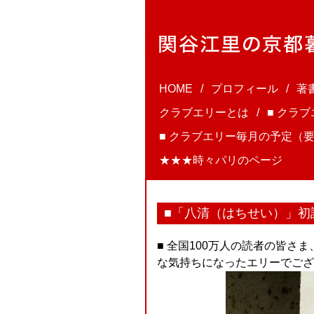
HOME
プロフィール
著
クラブエリーとは
■ クラ
■ クラブエリー毎月の予定（要
★★★時々パリのページ
■「八清（はちせい）」初
■ 全国100万人の読者の皆
な気持ちになったエリーでござ