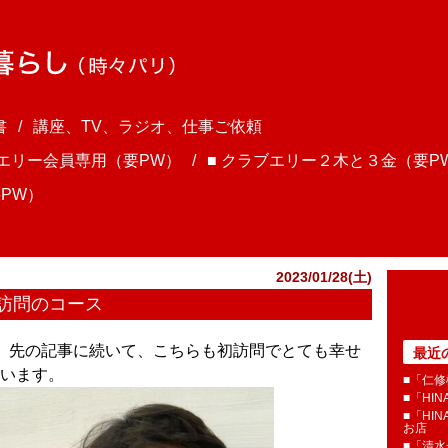
書
講座、TV、ラジオ、仕事ご依頼
ブエリー会員専用（要PW）
■ クラブエリー２木と３金（要P
PW）
2023/01/28(土)
訪問のコース
さま、先の記事に続いて、こちらも初訪問でとても幸せ
最近
います。
■「仁修
■「HI
■「HI
お店
■「清