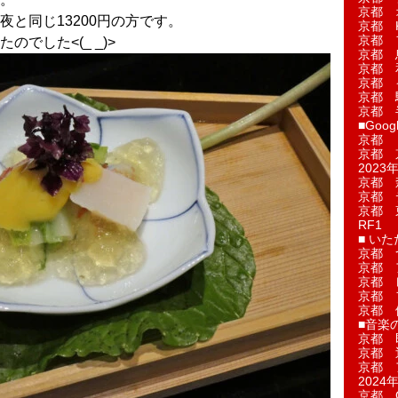
京都 
と同じ13200円の方です。
京都 
京都 
でした<(_ _)>
京都 
京都 
京都 
京都 
京都 
■Googl
京都 
京都 
2023年
京都 
京都 
京都 
RF1
■ い
京都 
京都 
京都 
京都 
京都 
■音楽
京都 
京都 
京都 
2024年
京都 