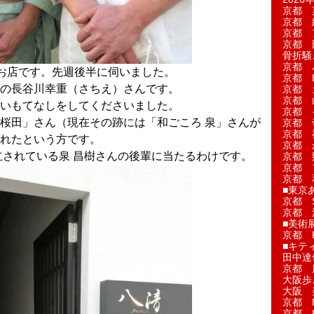
京都 
京都 
京都 
京都 
骨折騒
京都 
お店です。先週後半に伺いました。
京都 L'a
の長谷川幸重（さちえ）さんです。
京都 
京都 
いもてなしをしてくださいました。
京都 
桜田」さん（現在その跡には「和ごころ 泉」さんが
京都 
京都 
れたという方です。
京都 
立されている泉 昌樹さんの後輩に当たるわけです。
京都 
京都 
京都 
■東京
京都 S
京都 
■美術
京都 
■キテ
田中達
京都 
大阪歩
大阪 
京都 
京都 