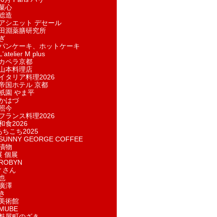
菓​心
総造
アシエット デセール
田淵薬膳研究所
ぎ
パンケーキ、ホットケーキ
telier M plus
カペラ京都
山本料理店
イタリア料理2026
帝国ホテル 京都
祇園 やま平
かはづ
照今
フランス料理2026
和食2026
あちこち2025
UNNY GEORGE COFFEE
漬物
展 個展
ROBYN
ィさん
也
廣澤
き
美術館
MUBE
麩屋町のざき