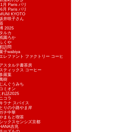
1月 Paris パリ
6月 Paris パリ
UNI KYOTO
坂井咲子さん
器
 2025
タルカ
祇園ろか
ふくや
初訪問
子wabiya
エレファント ファクトリー コーヒ
アスタルテ書茶房
スティックス コーヒー
多羅葉
萬樹
じんぐうみち
コミオン
れ話2025
ニコラ
キラナ スパイス
とりの小路やま岸
ガチ中華
やまもと喫茶
シックスセンシズ京都
HANA吉兆
チーズもの