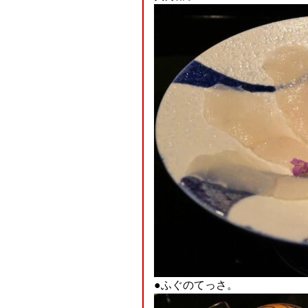
●ふぐのてっさ。