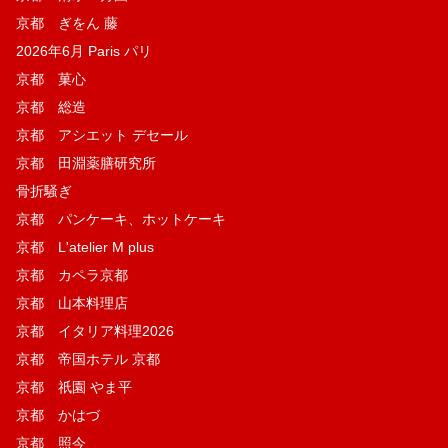
京都 ぎをん 藤
2026年6月 Paris パリ
京都 菓​心
京都 総造
京都 アシエット デセール
京都 田淵薬膳研究所
骨折騒ぎ
京都 パンケーキ、ホットケーキ
京都 L'atelier M plus
京都 カペラ京都
京都 山本料理店
京都 イタリア料理2026
京都 帝国ホテル 京都
京都 祇園 やま平
京都 かはづ
京都 照今