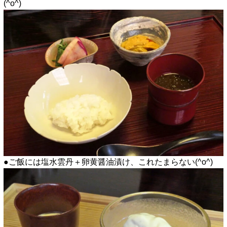
(^o^)
●ご飯には塩水雲丹＋卵黄醤油漬け、これたまらない(^o^)