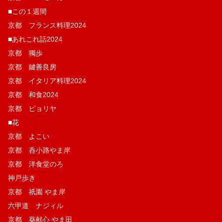
■この１週間
京都 フランス料理2024
■あれこれ話2024
京都 獨歩
京都 鍵善良房
京都 イタリア料理2024
京都 和食2024
京都 ピョリヤ
■花
京都 よこい
京都 呑小路やま岸
京都 洋食堂のろ
神戸歩き
京都 祇園 やま岸
六甲道 ナジィル
京都 葵献心 やま田