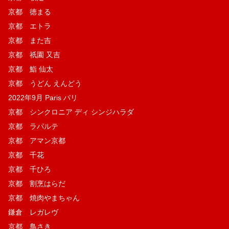
京都 徳まる
京都 エトラ
京都 また吉
京都 祇園 又吉
京都 鮨 仙太
京都 うどん えんどう
2022年9月 Paris パリ
京都 シンクロニア ディ シンジハラダ
京都 ラパルテ
京都 アマン京都
京都 千花
京都 千ひろ
京都 割烹はらだ
京都 焼肉やまちゃん
鎌倉 レガレヴ
京都 鳥さき