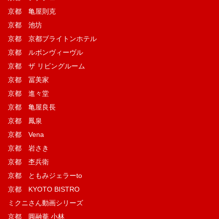
京都 亀屋則克
京都 池坊
京都 京都ブライトンホテル
京都 ルボンヴィーヴル
京都 ザ リビングルーム
京都 冨美家
京都 進々堂
京都 亀屋良長
京都 鳳泉
京都 Vena
京都 岩さき
京都 杢兵衛
京都 ともみジェラーto
京都 KYOTO BISTRO
ミクニさん動画シリーズ
京都 圓融菴 小林