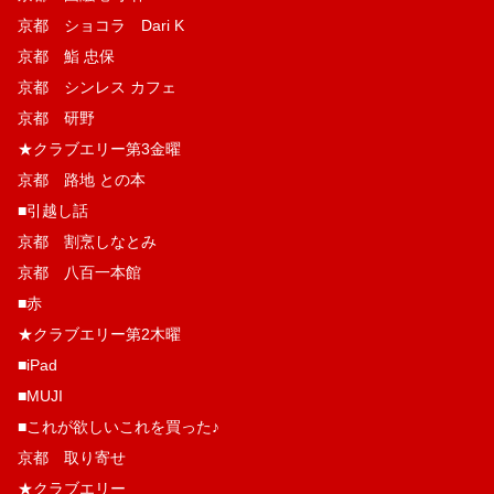
京都 ショコラ Dari K
京都 鮨 忠保
京都 シンレス カフェ
京都 研野
★クラブエリー第3金曜
京都 路地 との本
■引越し話
京都 割烹しなとみ
京都 八百一本館
■赤
★クラブエリー第2木曜
■iPad
■MUJI
■これが欲しいこれを買った♪
京都 取り寄せ
★クラブエリー