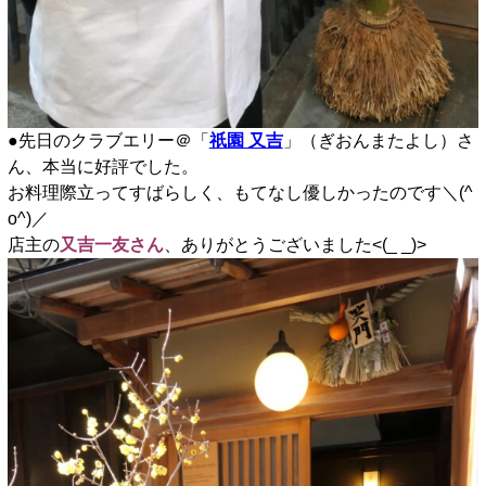
●先日のクラブエリー＠「
祇園 又吉
」（ぎおんまたよし）さ
ん、本当に好評でした。
お料理際立ってすばらしく、もてなし優しかったのです＼(^
o^)／
店主の
又吉一友さん
、ありがとうございました<(_ _)>