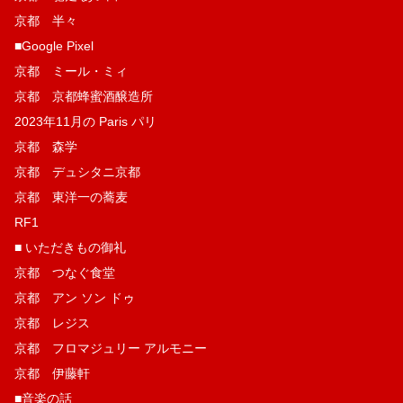
京都 半々
■Google Pixel
京都 ミール・ミィ
京都 京都蜂蜜酒醸造所
2023年11月の Paris パリ
京都 森学
京都 デュシタニ京都
京都 東洋一の蕎麦
RF1
■ いただきもの御礼
京都 つなぐ食堂
京都 アン ソン ドゥ
京都 レジス
京都 フロマジュリー アルモニー
京都 伊藤軒
■音楽の話