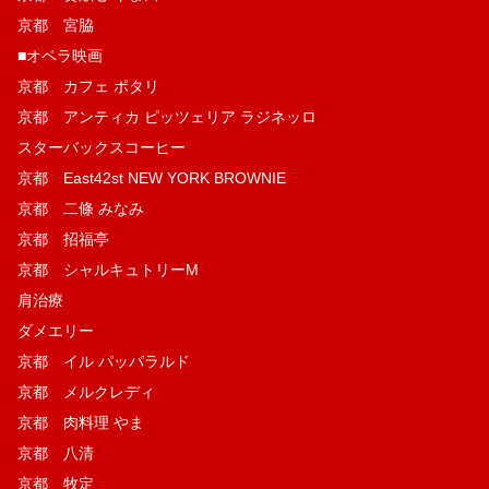
京都 宮脇
■オペラ映画
京都 カフェ ポタリ
京都 アンティカ ピッツェリア ラジネッロ
スターバックスコーヒー
京都 East42st NEW YORK BROWNIE
京都 二條 みなみ
京都 招福亭
京都 シャルキュトリーM
肩治療
ダメエリー
京都 イル パッパラルド
京都 メルクレディ
京都 肉料理 やま
京都 八清
京都 牧定