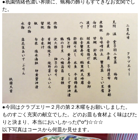
●祇園情緒色濃い界隈に、蝋梅の飾りもすてきなお玄関でし
た。
●今回はクラブエリー２月の第２木曜をお願いしました。
ものすごく充実の献立でした。どのお皿も食材よく味はぴた
りと決まり、本当においしかった(^o^)☆☆☆
以下写真はコースから何皿か見せます。