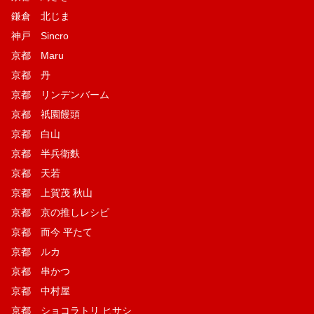
鎌倉 北じま
神戸 Sincro
京都 Maru
京都 丹
京都 リンデンバーム
京都 祇園饅頭
京都 白山
京都 半兵衛麩
京都 天若
京都 上賀茂 秋山
京都 京の推しレシピ
京都 而今 平たて
京都 ルカ
京都 串かつ
京都 中村屋
京都 ショコラトリ ヒサシ