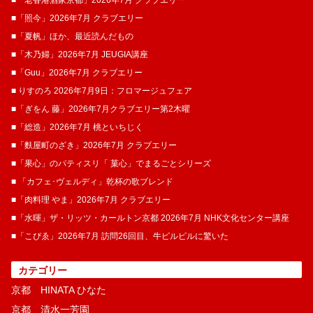
■「照今」2026年7月 クラブエリー
■「夏帆」ほか、最近読んだもの
■「木乃婦」2026年7月 JEUGIA講座
■「Guu」2026年7月 クラブエリー
■ りすのろ 2026年7月9日：フロマージュフェア
■「ぎをん 藤」2026年7月クラブエリー第2木曜
■「総造」2026年7月 桃といちじく
■「麩屋町のざき」2026年7月 クラブエリー
■「果心」のパティスリ「 菓​心」でまるごとシリーズ
■ 「カフェ･ヴェルディ」乾杯の歌ブレンド
■「肉料理 やま」2026年7月 クラブエリー
■「水暉」ザ・リッツ・カールトン京都 2026年7月 NHK文化センター講座
■「こぴゑ」2026年7月 訪問26回目、牛ピルピルに驚いた
カテゴリー
京都 HINATA ひなた
京都 清水一芳園