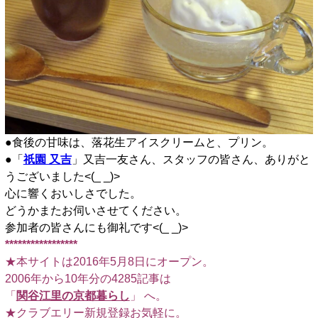
●食後の甘味は、落花生アイスクリームと、プリン。
●「
祇園 又吉
」又吉一友さん、スタッフの皆さん、ありがと
うございました<(_ _)>
心に響くおいしさでした。
どうかまたお伺いさせてください。
参加者の皆さんにも御礼です<(_ _)>
*****************
★本サイトは2016年5月8日にオープン。
2006年から10年分の4285記事は
「
関谷江里の京都暮らし
」 へ。
★クラブエリー新規登録お気軽に。