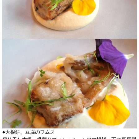
●大根餅、豆腐のフムス