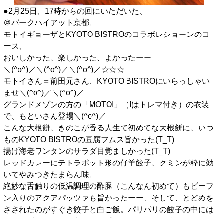
●2月25日、17時からの回にいただいた、
＠パークハイアット京都、
モトイギョーザとKYOTO BISTROのコラボレショーンのコ
ース、
おいしかった、楽しかった、よかったーー
＼(^o^)／＼(^o^)／＼(^o^)／☆☆☆
モトイさん＝前田元さん、KYOTO BISTROにいらっしゃい
ませ＼(^o^)／＼(^o^)／
グランドメゾンの方の「MOTOI」（Iはトレマ付き）の衣装
で、もといさん登場＼(^o^)／
こんな大根餅、きのこが香る人生で初めてな大根餅に、いつ
ものKYOTO BISTROの豆腐フムス旨かった(T_T)
揚げ海老ワンタンのサラダ目覚ましかった(T_T)
レッドカレーにテトラポット形の仔羊餃子、クミンが粋に効
いてやみつきたまらん味、
絶妙な舌触りの低温調理の酢豚（こんなん初めて）もビーフ
ン入りのアクアパッツァも旨かったーー、そして、とどめを
さされたのがすぐき餃子と白ご飯。パリパリの餃子の中には