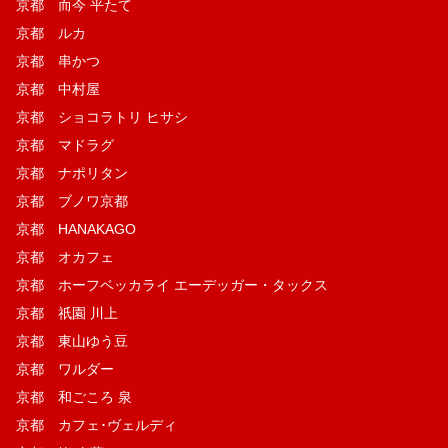
京都 而今 平たて
京都 ルカ
京都 串かつ
京都 中村屋
京都 ショコラトリ ヒサシ
京都 マドラグ
京都 ナポリタン
京都 ブノワ京都
京都 HANAKAGO
京都 オカフェ
京都 ホーフベッカライ エーデッガー・タックス
京都 祇園 川上
京都 東山ゆう豆
京都 ワルダー
京都 和ごころ 泉
京都 カフェ･ヴェルディ