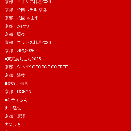
京都 イタリア料理2026
京都 帝国ホテル 京都
京都 祇園 やま平
京都 かはづ
京都 照今
京都 フランス料理2026
京都 和食2026
■東京あちこち2025
京都 SUNNY GEORGE COFFEE
京都 漬物
■美術展 個展
京都 ROBYN
■キティさん
田中達也
京都 廣澤
大阪歩き