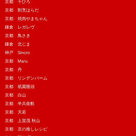
京都 千ひろ
京都 割烹はらだ
京都 焼肉やまちゃん
鎌倉 レガレヴ
京都 鳥さき
鎌倉 北じま
神戸 Sincro
京都 Maru
京都 丹
京都 リンデンバーム
京都 祇園饅頭
京都 白山
京都 半兵衛麩
京都 天若
京都 上賀茂 秋山
京都 京の推しレシピ