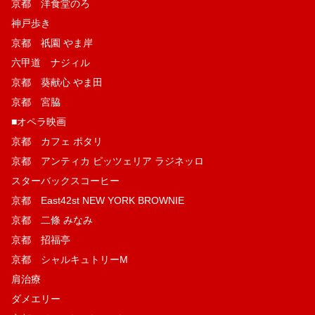
京都 洋食堂のろ
神戸歩き
京都 祇園 やま岸
六甲道 ナジィル
京都 葵献心 やま田
京都 宮脇
■オペラ映画
京都 カフェ ポタリ
京都 アンティカ ピッツェリア ラジネッロ
スターバックスコーヒー
京都 East42st NEW YORK BROWNIE
京都 二條 みなみ
京都 招福亭
京都 シャルキュトリーM
肩治療
ダメエリー