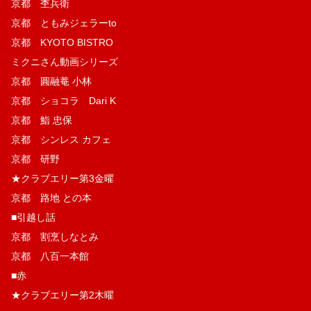
京都 杢兵衛
京都 ともみジェラーto
京都 KYOTO BISTRO
ミクニさん動画シリーズ
京都 圓融菴 小林
京都 ショコラ Dari K
京都 鮨 忠保
京都 シンレス カフェ
京都 研野
★クラブエリー第3金曜
京都 路地 との本
■引越し話
京都 割烹しなとみ
京都 八百一本館
■赤
★クラブエリー第2木曜