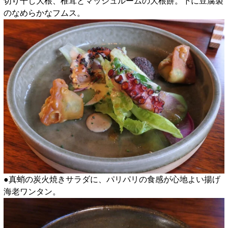
切り干し大根、椎茸とマッシュルームの大根餅。下に豆腐製
のなめらかなフムス。
●真蛸の炭火焼きサラダに、パリパリの食感が心地よい揚げ
海老ワンタン。