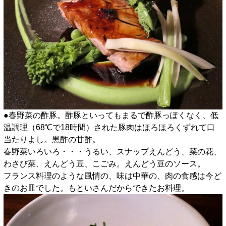
●春野菜の酢豚。酢豚といってもまるで酢豚っぽくなく、低
温調理（68℃で18時間）された豚肉はほろほろくずれて口
当たりよし。黒酢の甘酢。
春野菜いろいろ・・・うるい、スナップえんどう、菜の花、
わさび菜、えんどう豆、こごみ。えんどう豆のソース。
フランス料理のような風情の、味は中華の、肉の食感は今ど
きのお皿でした。もといさんだからできたお料理。