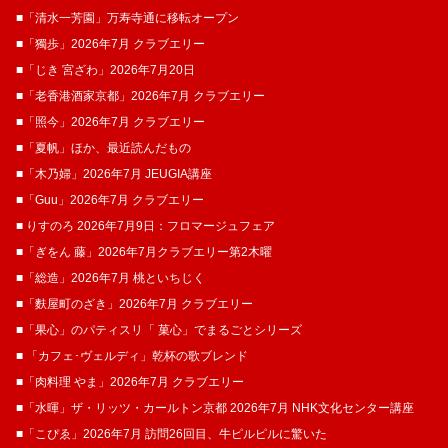
■「清水一芳園」万寿寺通に移転オープン
■「獨歩」2026年7月 クラブエリー
■「じき 宮ざわ」2026年7月20日
■「老香港酒家京都」2026年7月 クラブエリー
■「照今」2026年7月 クラブエリー
■「夏帆」ほか、最近読んだもの
■「木乃婦」2026年7月 JEUGIA講座
■「Guu」2026年7月 クラブエリー
■ りすのろ 2026年7月9日：フロマージュフェア
■「ぎをん 藤」2026年7月クラブエリー第2木曜
■「総造」2026年7月 桃といちじく
■「麩屋町のざき」2026年7月 クラブエリー
■「果心」のパティスリ「 菓​心」でまるごとシリーズ
■ 「カフェ･ヴェルディ」乾杯の歌ブレンド
■「肉料理 やま」2026年7月 クラブエリー
■「水暉」ザ・リッツ・カールトン京都 2026年7月 NHK文化センター講座
■「こぴゑ」2026年7月 訪問26回目、牛ピルピルに驚いた