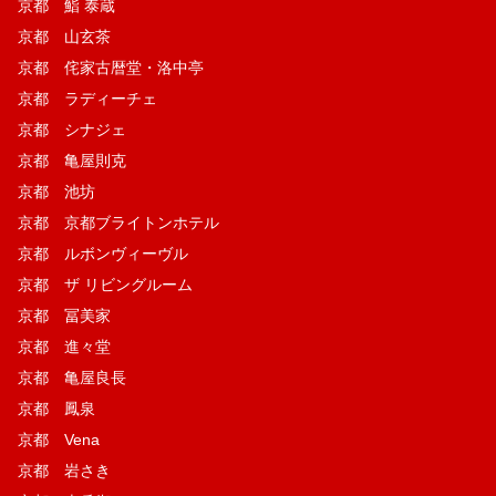
京都 鮨 泰蔵
京都 山玄茶
京都 侘家古暦堂・洛中亭
京都 ラディーチェ
京都 シナジェ
京都 亀屋則克
京都 池坊
京都 京都ブライトンホテル
京都 ルボンヴィーヴル
京都 ザ リビングルーム
京都 冨美家
京都 進々堂
京都 亀屋良長
京都 鳳泉
京都 Vena
京都 岩さき