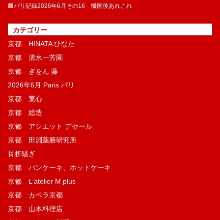
🟦パリ記録2026年6月その16 帰国後あれこれ
カテゴリー
京都 HINATA ひなた
京都 清水一芳園
京都 ぎをん 藤
2026年6月 Paris パリ
京都 菓​心
京都 総造
京都 アシエット デセール
京都 田淵薬膳研究所
骨折騒ぎ
京都 パンケーキ、ホットケーキ
京都 L'atelier M plus
京都 カペラ京都
京都 山本料理店