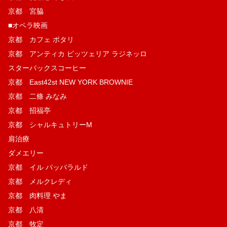
京都 宮脇
■オペラ映画
京都 カフェ ポタリ
京都 アンティカ ピッツェリア ラジネッロ
スターバックスコーヒー
京都 East42st NEW YORK BROWNIE
京都 二條 みなみ
京都 招福亭
京都 シャルキュトリーM
肩治療
ダメエリー
京都 イル パッパラルド
京都 メルクレディ
京都 肉料理 やま
京都 八清
京都 牧定