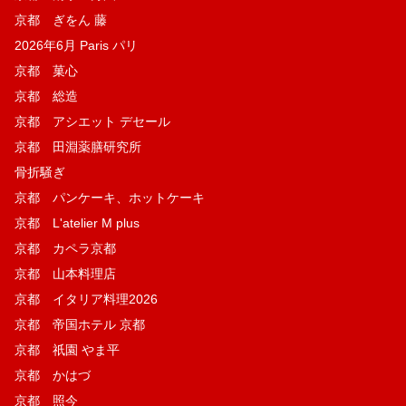
京都 ぎをん 藤
2026年6月 Paris パリ
京都 菓​心
京都 総造
京都 アシエット デセール
京都 田淵薬膳研究所
骨折騒ぎ
京都 パンケーキ、ホットケーキ
京都 L'atelier M plus
京都 カペラ京都
京都 山本料理店
京都 イタリア料理2026
京都 帝国ホテル 京都
京都 祇園 やま平
京都 かはづ
京都 照今