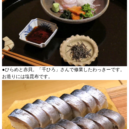
●ひらめと赤貝。「千ひろ」さんで修業したわっきーです。
お造りには塩昆布です。