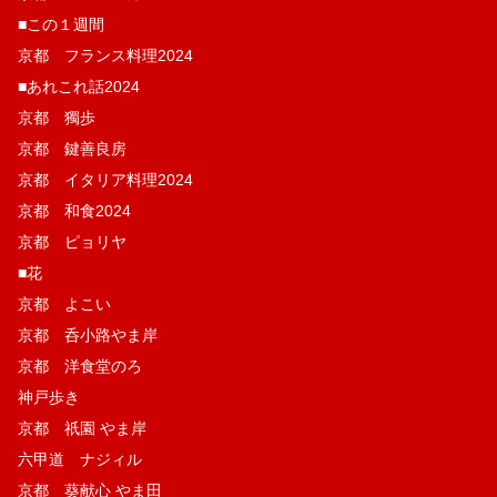
■この１週間
京都 フランス料理2024
■あれこれ話2024
京都 獨歩
京都 鍵善良房
京都 イタリア料理2024
京都 和食2024
京都 ピョリヤ
■花
京都 よこい
京都 呑小路やま岸
京都 洋食堂のろ
神戸歩き
京都 祇園 やま岸
六甲道 ナジィル
京都 葵献心 やま田