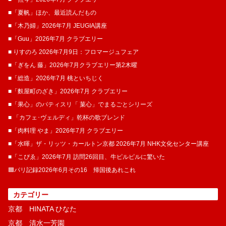
■「夏帆」ほか、最近読んだもの
■「木乃婦」2026年7月 JEUGIA講座
■「Guu」2026年7月 クラブエリー
■ りすのろ 2026年7月9日：フロマージュフェア
■「ぎをん 藤」2026年7月クラブエリー第2木曜
■「総造」2026年7月 桃といちじく
■「麩屋町のざき」2026年7月 クラブエリー
■「果心」のパティスリ「 菓​心」でまるごとシリーズ
■ 「カフェ･ヴェルディ」乾杯の歌ブレンド
■「肉料理 やま」2026年7月 クラブエリー
■「水暉」ザ・リッツ・カールトン京都 2026年7月 NHK文化センター講座
■「こぴゑ」2026年7月 訪問26回目、牛ピルピルに驚いた
🟦パリ記録2026年6月その16 帰国後あれこれ
カテゴリー
京都 HINATA ひなた
京都 清水一芳園