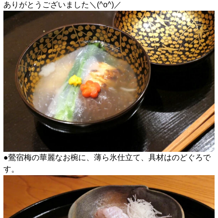
ありがとうございました＼(^o^)／
●鶯宿梅の華麗なお椀に、薄ら氷仕立て、具材はのどぐろで
す。