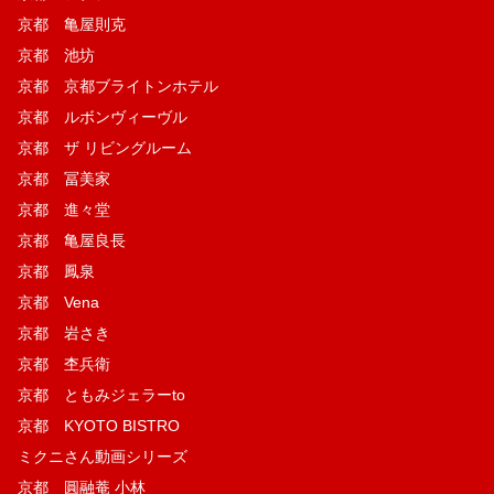
京都 亀屋則克
京都 池坊
京都 京都ブライトンホテル
京都 ルボンヴィーヴル
京都 ザ リビングルーム
京都 冨美家
京都 進々堂
京都 亀屋良長
京都 鳳泉
京都 Vena
京都 岩さき
京都 杢兵衛
京都 ともみジェラーto
京都 KYOTO BISTRO
ミクニさん動画シリーズ
京都 圓融菴 小林