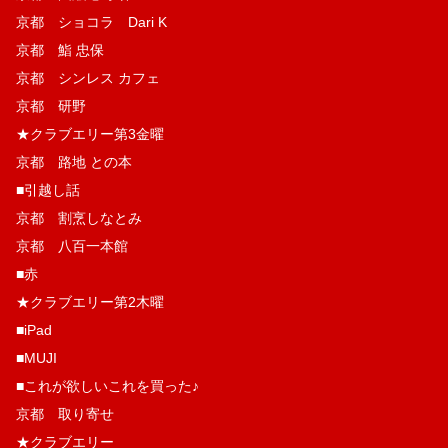
京都 ショコラ Dari K
京都 鮨 忠保
京都 シンレス カフェ
京都 研野
★クラブエリー第3金曜
京都 路地 との本
■引越し話
京都 割烹しなとみ
京都 八百一本館
■赤
★クラブエリー第2木曜
■iPad
■MUJI
■これが欲しいこれを買った♪
京都 取り寄せ
★クラブエリー