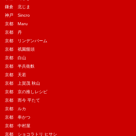
鎌倉 北じま
神戸 Sincro
京都 Maru
京都 丹
京都 リンデンバーム
京都 祇園饅頭
京都 白山
京都 半兵衛麩
京都 天若
京都 上賀茂 秋山
京都 京の推しレシピ
京都 而今 平たて
京都 ルカ
京都 串かつ
京都 中村屋
京都 ショコラトリ ヒサシ