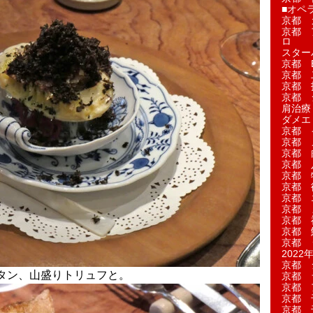
■オペ
京都 
京都 
ロ
スター
京都 Ea
京都 
京都 
京都 
肩治療
ダメエ
京都 
京都 
京都 
京都 
京都 
京都 
京都 
京都 
京都 
京都 
京都 
2022年
京都 
タン、山盛りトリュフと。
京都 
京都 
京都 
京都 