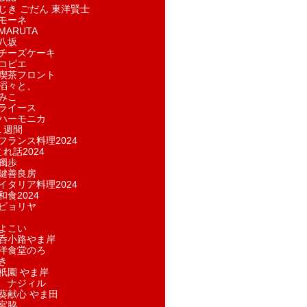
じき ごだん 東洋賢士
モーネ
ARUTA
八坂
チーズケーキ
コピエ
喫茶フロント
滔々と、
みこ
ライース
ハーモニカ
１週間
フランス料理2024
れ話2024
獨歩
鍵善良房
イタリア料理2024
和食2024
ピョリヤ
よこい
呑小路やま岸
洋食堂のろ
き
祇園 やま岸
 ナジィル
葵献心 やま田
宮脇