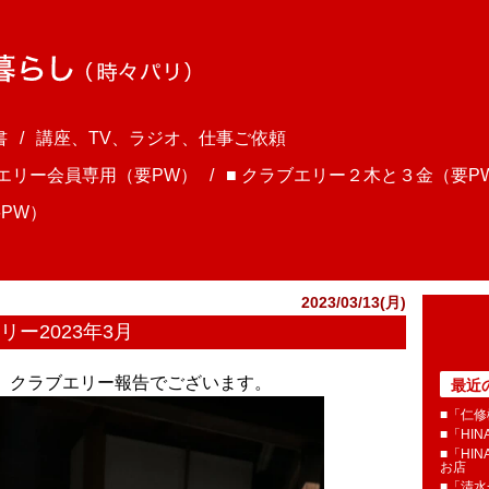
書
講座、TV、ラジオ、仕事ご依頼
ブエリー会員専用（要PW）
■ クラブエリー２木と３金（要P
PW）
2023/03/13(月)
ー2023年3月
ま、クラブエリー報告でございます。
最近
■「仁修
■「HI
■「HI
お店
■「清