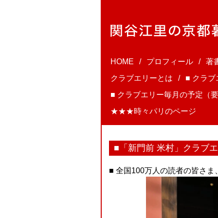
HOME
プロフィール
著
クラブエリーとは
■ クラ
■ クラブエリー毎月の予定（要
★★★時々パリのページ
■「新門前 米村」クラブエリ
■ 全国100万人の読者の皆さ