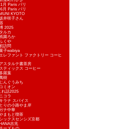
1月 Paris パリ
6月 Paris パリ
UNI KYOTO
坂井咲子さん
器
 2025
タルカ
祇園ろか
ふくや
初訪問
子wabiya
エレファント ファクトリー コーヒ
アスタルテ書茶房
スティックス コーヒー
多羅葉
萬樹
じんぐうみち
コミオン
れ話2025
ニコラ
キラナ スパイス
とりの小路やま岸
ガチ中華
やまもと喫茶
シックスセンシズ京都
HANA吉兆
チーズもの