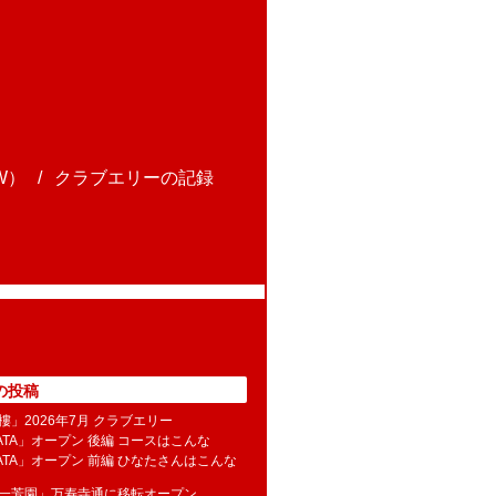
W）
クラブエリーの記録
の投稿
樓」2026年7月 クラブエリー
NATA」オープン 後編 コースはこんな
NATA」オープン 前編 ひなたさんはこんな
水一芳園」万寿寺通に移転オープン