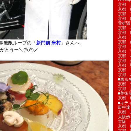
京都 
京都 
京都 
京都 
骨折騒
京都 
京都 L'a
京都 
京都 
ー＠無限ループの「
新門前 米村
」さんへ。
京都 
とうー＼(^o^)／
京都 
京都 
京都 
京都 
京都 
京都 
■東京
京都 S
京都 
■美術
京都 
■キテ
田中達
京都 
大阪歩
大阪 
京都 
京都 