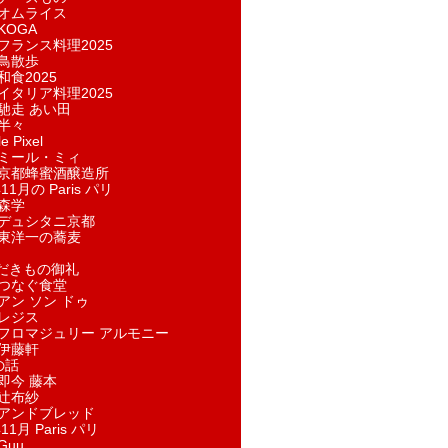
オムライス
KOGA
フランス料理2025
鳥散歩
和食2025
イタリア料理2025
馳走 あい田
半々
e Pixel
ミール・ミィ
京都蜂蜜酒醸造所
11月の Paris パリ
森学
デュシタニ京都
東洋一の蕎麦
ただきもの御礼
つなぐ食堂
アン ソン ドゥ
レジス
フロマジュリー アルモニー
伊藤軒
の話
即今 藤本
辻布紗
アンドブレッド
11月 Paris パリ
Guu