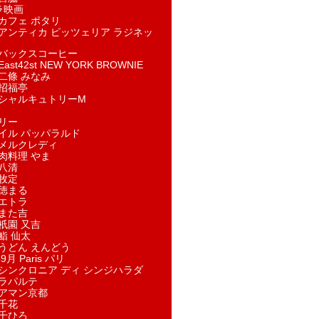
ラ映画
カフェ ポタリ
アンティカ ピッツェリア ラジネッ
バックスコーヒー
st42st NEW YORK BROWNIE
二條 みなみ
招福亭
シャルキュトリーM
リー
イル パッパラルド
メルクレディ
肉料理 やま
八清
牧定
徳まる
エトラ
また吉
祇園 又吉
鮨 仙太
うどん えんどう
9月 Paris パリ
シンクロニア ディ シンジハラダ
ラパルテ
アマン京都
千花
千ひろ