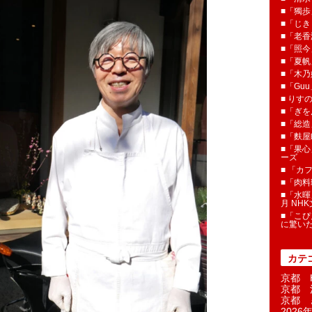
■「獨歩
■「じき
■「老香
■「照今
■「夏
■「木乃婦
■「Gu
■ りす
■「ぎを
■「総造
■「麩屋
■「果心
ーズ
■ 「カ
■「肉料
■「水暉
月 NH
■「こぴ
に驚い
カテ
京都 H
京都 
京都 
2026年