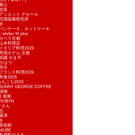
菓​心
総造
アシエット デセール
田淵薬膳研究所
ぎ
パンケーキ、ホットケーキ
telier M plus
カペラ京都
山本料理店
イタリア料理2026
帝国ホテル 京都
祇園 やま平
かはづ
照今
フランス料理2026
和食2026
あちこち2025
UNNY GEORGE COFFEE
漬物
展 個展
ROBYN
ィさん
也
廣澤
き
美術館
MUBE
麩屋町のざき