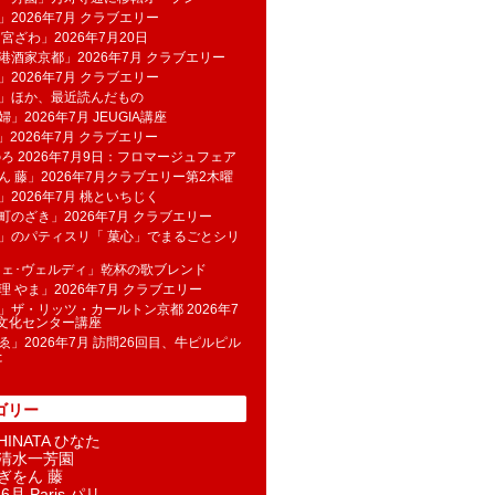
」2026年7月 クラブエリー
 宮ざわ」2026年7月20日
港酒家京都」2026年7月 クラブエリー
」2026年7月 クラブエリー
帆」ほか、最近読んだもの
」2026年7月 JEUGIA講座
u」2026年7月 クラブエリー
のろ 2026年7月9日：フロマージュフェア
ん 藤」2026年7月クラブエリー第2木曜
」2026年7月 桃といちじく
町のざき」2026年7月 クラブエリー
」のパティスリ「 菓​心」でまるごとシリ
フェ･ヴェルディ」乾杯の歌ブレンド
理 やま」2026年7月 クラブエリー
」ザ・リッツ・カールトン京都 2026年7
K文化センター講座
ゑ」2026年7月 訪問26回目、牛ピルピル
た
ゴリー
INATA ひなた
清水一芳園
ぎをん 藤
6月 Paris パリ