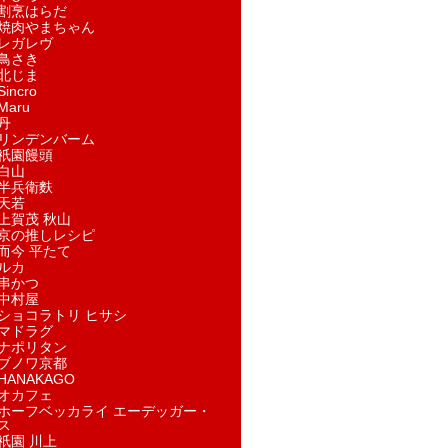
割烹はらだ
焼肉やまちゃん
レガレヴ
鳥さき
北じま
incro
aru
丹
リンデンバーム
祇園饅頭
白山
半兵衛麩
天若
上賀茂 秋山
京の推しレシピ
而今 平たて
ルカ
串かつ
中村屋
ショコラトリ ヒサシ
マドラグ
ナポリタン
ブノワ京都
ANAKAGO
オカフェ
ホーフベッカライ エーデッガー・
ス
祇園 川上