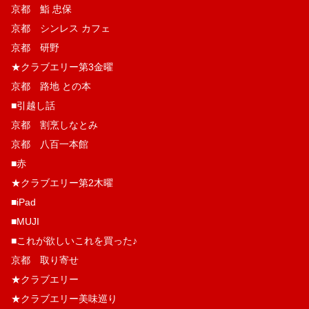
京都 鮨 忠保
京都 シンレス カフェ
京都 研野
★クラブエリー第3金曜
京都 路地 との本
■引越し話
京都 割烹しなとみ
京都 八百一本館
■赤
★クラブエリー第2木曜
■iPad
■MUJI
■これが欲しいこれを買った♪
京都 取り寄せ
★クラブエリー
★クラブエリー美味巡り