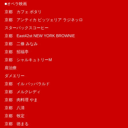
■オペラ映画
京都 カフェ ポタリ
京都 アンティカ ピッツェリア ラジネッロ
スターバックスコーヒー
京都 East42st NEW YORK BROWNIE
京都 二條 みなみ
京都 招福亭
京都 シャルキュトリーM
肩治療
ダメエリー
京都 イル パッパラルド
京都 メルクレディ
京都 肉料理 やま
京都 八清
京都 牧定
京都 徳まる