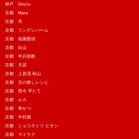
神戸 Sincro
京都 Maru
京都 丹
京都 リンデンバーム
京都 祇園饅頭
京都 白山
京都 半兵衛麩
京都 天若
京都 上賀茂 秋山
京都 京の推しレシピ
京都 而今 平たて
京都 ルカ
京都 串かつ
京都 中村屋
京都 ショコラトリ ヒサシ
京都 マドラグ