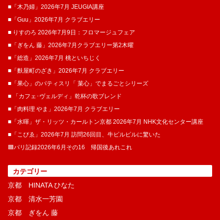
■「木乃婦」2026年7月 JEUGIA講座
■「Guu」2026年7月 クラブエリー
■ りすのろ 2026年7月9日：フロマージュフェア
■「ぎをん 藤」2026年7月クラブエリー第2木曜
■「総造」2026年7月 桃といちじく
■「麩屋町のざき」2026年7月 クラブエリー
■「果心」のパティスリ「 菓​心」でまるごとシリーズ
■ 「カフェ･ヴェルディ」乾杯の歌ブレンド
■「肉料理 やま」2026年7月 クラブエリー
■「水暉」ザ・リッツ・カールトン京都 2026年7月 NHK文化センター講座
■「こぴゑ」2026年7月 訪問26回目、牛ピルピルに驚いた
🟦パリ記録2026年6月その16 帰国後あれこれ
カテゴリー
京都 HINATA ひなた
京都 清水一芳園
京都 ぎをん 藤