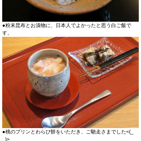
●粉末昆布とお漬物に、日本人でよかったと思う白ご飯で
す。
●桃のプリンとわらび餅をいただき、ご馳走さまでした<(_
_)>