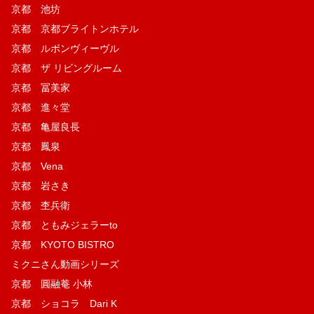
京都 池坊
京都 京都ブライトンホテル
京都 ルボンヴィーヴル
京都 ザ リビングルーム
京都 冨美家
京都 進々堂
京都 亀屋良長
京都 鳳泉
京都 Vena
京都 岩さき
京都 杢兵衛
京都 ともみジェラーto
京都 KYOTO BISTRO
ミクニさん動画シリーズ
京都 圓融菴 小林
京都 ショコラ Dari K