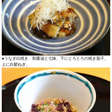
●うなぎ白焼き、割醤油と七味、下にとろとろの焼き茄子。
上に白髪ねぎ。