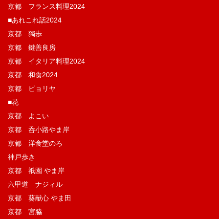
京都 フランス料理2024
■あれこれ話2024
京都 獨歩
京都 鍵善良房
京都 イタリア料理2024
京都 和食2024
京都 ピョリヤ
■花
京都 よこい
京都 呑小路やま岸
京都 洋食堂のろ
神戸歩き
京都 祇園 やま岸
六甲道 ナジィル
京都 葵献心 やま田
京都 宮脇