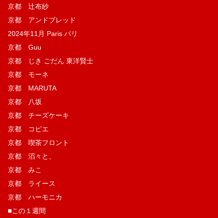
京都 辻布紗
京都 アンドブレッド
2024年11月 Paris パリ
京都 Guu
京都 じき ごだん 東洋賢士
京都 モーネ
京都 MARUTA
京都 八坂
京都 チーズケーキ
京都 コピエ
京都 喫茶フロント
京都 滔々と、
京都 みこ
京都 ライース
京都 ハーモニカ
■この１週間