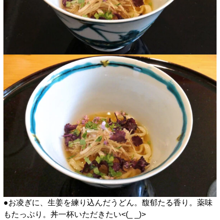
●お凌ぎに、生姜を練り込んだうどん。馥郁たる香り。薬味
もたっぷり。丼一杯いただきたい<(_ _)>