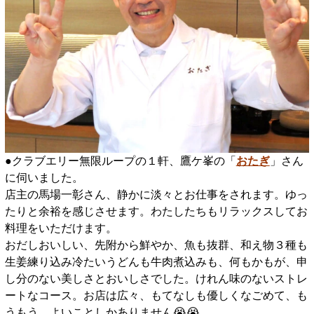
●クラブエリー無限ループの１軒、鷹ケ峯の「
おたぎ
」さん
に伺いました。
店主の馬場一彰さん、静かに淡々とお仕事をされます。ゆっ
たりと余裕を感じさせます。わたしたちもリラックスしてお
料理をいただけます。
おだしおいしい、先附から鮮やか、魚も抜群、和え物３種も
生姜練り込み冷たいうどんも牛肉煮込みも、何もかもが、申
し分のない美しさとおいしさでした。けれん味のないストレ
ートなコース。お店は広々、もてなしも優しくなごめて、も
うもう、よいことしかありません😭😭