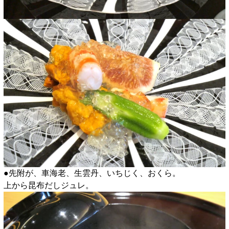
●先附が、車海老、生雲丹、いちじく、おくら。
上から昆布だしジュレ。