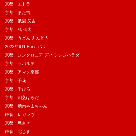
京都 エトラ
京都 また吉
京都 祇園 又吉
京都 鮨 仙太
京都 うどん えんどう
2022年9月 Paris パリ
京都 シンクロニア ディ シンジハラダ
京都 ラパルテ
京都 アマン京都
京都 千花
京都 千ひろ
京都 割烹はらだ
京都 焼肉やまちゃん
鎌倉 レガレヴ
京都 鳥さき
鎌倉 北じま