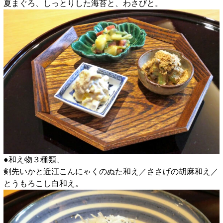
夏まぐろ、しっとりした海苔と、わさびと。
●和え物３種類、
剣先いかと近江こんにゃくのぬた和え／ささげの胡麻和え／
とうもろこし白和え。