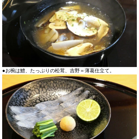
●お椀は鱧、たっぷりの松茸、吉野＝薄葛仕立て。