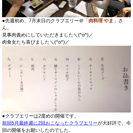
●先週初め、7月末日のクラブエリー＠「
肉料理 やま
」さ
ん。
見事肉責めにしていただきました＼(^o^)／
肉食女たち喜びました＼(^o^)／
●クラブエリーは2度めの開催です。
前回5月最終週に2回おこなったクラブエリー
が大好評で、今
回の開催をお願いしたのでした。