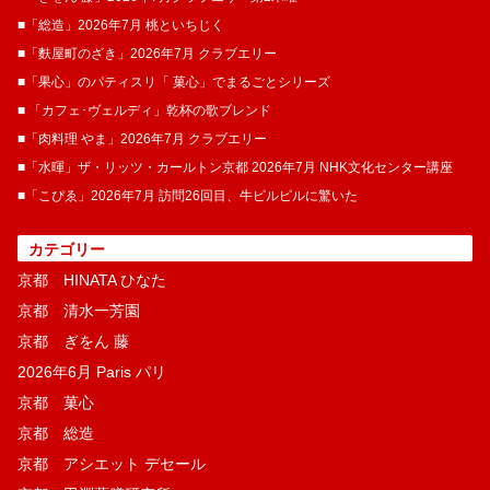
■「総造」2026年7月 桃といちじく
■「麩屋町のざき」2026年7月 クラブエリー
■「果心」のパティスリ「 菓​心」でまるごとシリーズ
■ 「カフェ･ヴェルディ」乾杯の歌ブレンド
■「肉料理 やま」2026年7月 クラブエリー
■「水暉」ザ・リッツ・カールトン京都 2026年7月 NHK文化センター講座
■「こぴゑ」2026年7月 訪問26回目、牛ピルピルに驚いた
カテゴリー
京都 HINATA ひなた
京都 清水一芳園
京都 ぎをん 藤
2026年6月 Paris パリ
京都 菓​心
京都 総造
京都 アシエット デセール