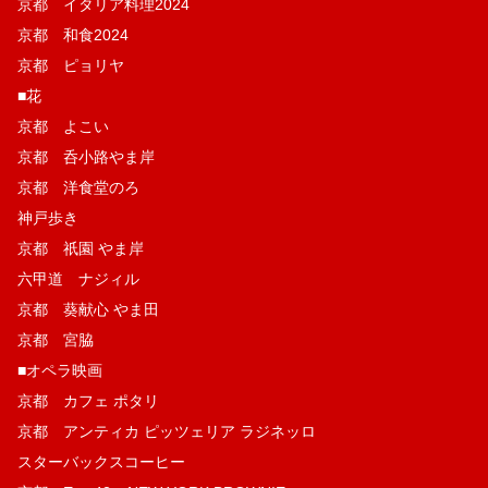
京都 イタリア料理2024
京都 和食2024
京都 ピョリヤ
■花
京都 よこい
京都 呑小路やま岸
京都 洋食堂のろ
神戸歩き
京都 祇園 やま岸
六甲道 ナジィル
京都 葵献心 やま田
京都 宮脇
■オペラ映画
京都 カフェ ポタリ
京都 アンティカ ピッツェリア ラジネッロ
スターバックスコーヒー