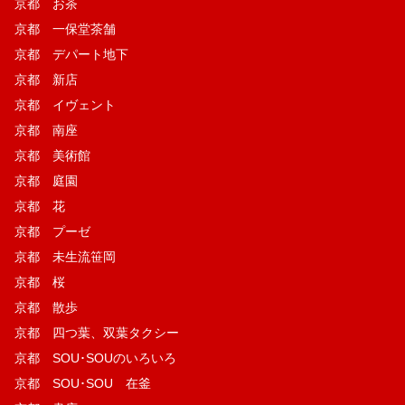
京都 お茶
京都 一保堂茶舗
京都 デパート地下
京都 新店
京都 イヴェント
京都 南座
京都 美術館
京都 庭園
京都 花
京都 プーゼ
京都 未生流笹岡
京都 桜
京都 散歩
京都 四つ葉、双葉タクシー
京都 SOU･SOUのいろいろ
京都 SOU･SOU 在釜