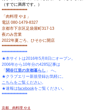
（すでに満席です。）
*****************
「肉料理 やま」
電話 080-1479-8327
京都市下京区足袋屋町317-13
夜のみ営業
2022年夏ごろ、ひそかに開店
*****************
*****************
★本サイトは2016年5月8日にオープン。
2006年から10年分の4285記事は
「
関谷江里の京都暮らし
」 へ。
★クラブエリー新規登録お気軽に。
こちらをご覧ください
。
★速報は
facebook
をご覧ください。
*****************
京都 肉料理 やま