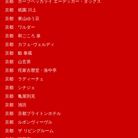
京都 ホーフベッカライ エーデッガー・タックス
京都 祇園 川上
京都 東山ゆう豆
京都 ワルダー
京都 和ごころ 泉
京都 カフェ･ヴェルディ
京都 鮨 泰蔵
京都 山玄茶
京都 侘家古暦堂・洛中亭
京都 ラディーチェ
京都 シナジェ
京都 亀屋則克
京都 池坊
京都 京都ブライトンホテル
京都 ルボンヴィーヴル
京都 ザ リビングルーム