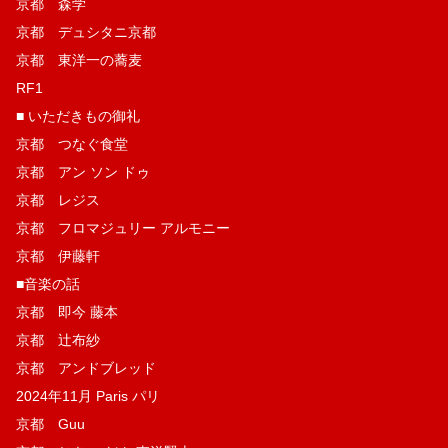
京都 森学
京都 デュシタニ京都
京都 東洋一の蕎麦
RF1
■ いただきもの御礼
京都 つなぐ食堂
京都 アン ソン ドゥ
京都 レジス
京都 フロマジュリー アルモニー
京都 伊藤軒
■音楽の話
京都 即今 藤本
京都 辻布紗
京都 アンドブレッド
2024年11月 Paris パリ
京都 Guu