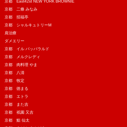
京都 East42st NEW YORK BROWNIE
京都 二條 みなみ
京都 招福亭
京都 シャルキュトリーM
肩治療
ダメエリー
京都 イル パッパラルド
京都 メルクレディ
京都 肉料理 やま
京都 八清
京都 牧定
京都 徳まる
京都 エトラ
京都 また吉
京都 祇園 又吉
京都 鮨 仙太