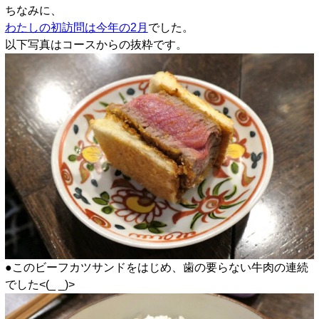
ちなみに、
わたしの初訪問は今年の2月
でした。
以下写真はコースからの抜粋です。
●このビーフカツサンドをはじめ、歯の要らない牛肉の連続
でした<(_ _)>