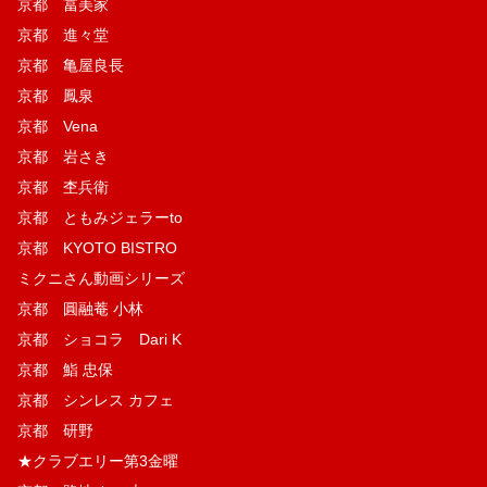
京都 冨美家
京都 進々堂
京都 亀屋良長
京都 鳳泉
京都 Vena
京都 岩さき
京都 杢兵衛
京都 ともみジェラーto
京都 KYOTO BISTRO
ミクニさん動画シリーズ
京都 圓融菴 小林
京都 ショコラ Dari K
京都 鮨 忠保
京都 シンレス カフェ
京都 研野
★クラブエリー第3金曜