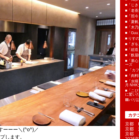
■「じき
■「老香
■「照今
■「夏
■「木乃婦
■「Gu
■ りす
■「ぎを
■「総造
■「麩屋
■「果心
ーズ
■ 「カ
■「肉料
■「水暉
月 NH
■「こぴ
に驚い
🟦パリ
カテ
京都 H
京都 
ーーー＼(^o^)／
京都 
プします。
2026年