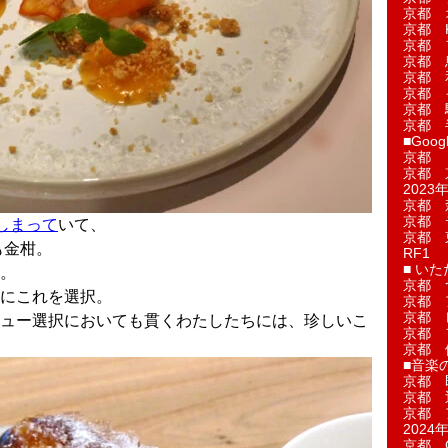
京都 
京都 
京都 
京都 
京都 
京都 
京都 
京都 
■Googl
京都 
京都 
2023年
京都 
京都 
しまって
いて、
京都 
も金柑。
RF1
■ い
。
京都 
にこれを選択。
京都 
京都 
ュー選択においても貫くわたしたちには、珍しいこ
京都 
京都 
■音楽
京都 
京都 
京都 
2024年
京都 