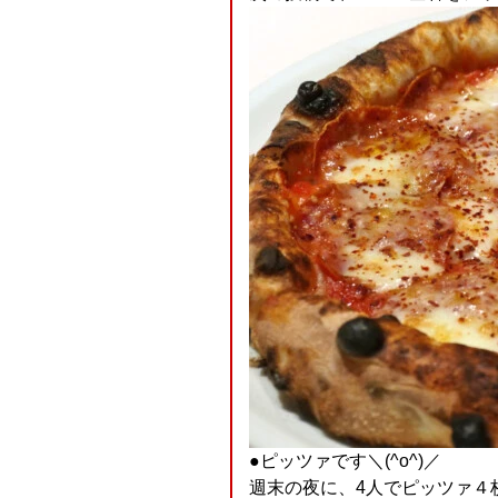
●ピッツァです＼(^o^)／
週末の夜に、4人でピッツァ４