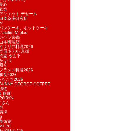
菓​心
総造
アシエット デセール
田淵薬膳研究所
ぎ
パンケーキ、ホットケーキ
telier M plus
カペラ京都
山本料理店
イタリア料理2026
帝国ホテル 京都
祇園 やま平
かはづ
照今
フランス料理2026
和食2026
あちこち2025
UNNY GEORGE COFFEE
漬物
展 個展
ROBYN
ィさん
也
廣澤
き
美術館
MUBE
麩屋町のざき