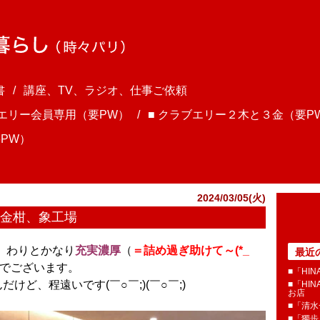
書
講座、TV、ラジオ、仕事ご依頼
ブエリー会員専用（要PW）
■ クラブエリー２木と３金（要P
PW）
2024/03/05(火)
、金柑、象工場
ま、わりとかなり
充実濃厚
（
＝詰め過ぎ助けて～(*_
最近
でございます。
■「HI
だけど、程遠いです(￣○￣;)(￣○￣;)
■「HI
お店
■「清
■「獨歩