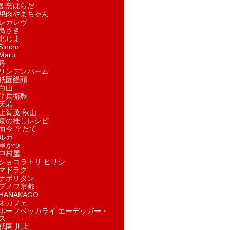
割烹はらだ
焼肉やまちゃん
レガレヴ
鳥さき
北じま
incro
aru
丹
リンデンバーム
祇園饅頭
白山
半兵衛麩
天若
上賀茂 秋山
京の推しレシピ
而今 平たて
ルカ
串かつ
中村屋
ショコラトリ ヒサシ
マドラグ
ナポリタン
ブノワ京都
ANAKAGO
オカフェ
ホーフベッカライ エーデッガー・
ス
祇園 川上