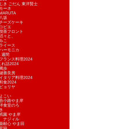
じき ごだん 東洋賢士
モーネ
ARUTA
八坂
チーズケーキ
コピエ
喫茶フロント
滔々と、
みこ
ライース
ハーモニカ
１週間
フランス料理2024
れ話2024
獨歩
鍵善良房
イタリア料理2024
和食2024
ピョリヤ
よこい
呑小路やま岸
洋食堂のろ
き
祇園 やま岸
 ナジィル
葵献心 やま田
宮脇