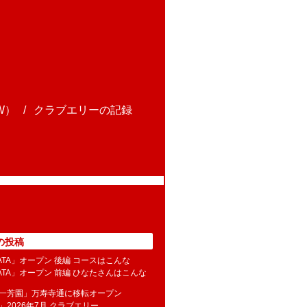
W）
クラブエリーの記録
の投稿
NATA」オープン 後編 コースはこんな
NATA」オープン 前編 ひなたさんはこんな
水一芳園」万寿寺通に移転オープン
」2026年7月 クラブエリー