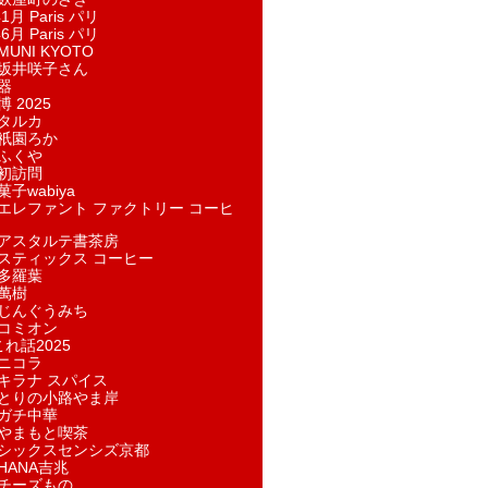
1月 Paris パリ
6月 Paris パリ
UNI KYOTO
坂井咲子さん
器
 2025
タルカ
祇園ろか
ふくや
初訪問
子wabiya
エレファント ファクトリー コーヒ
アスタルテ書茶房
スティックス コーヒー
多羅葉
萬樹
じんぐうみち
コミオン
れ話2025
ニコラ
キラナ スパイス
とりの小路やま岸
ガチ中華
やまもと喫茶
シックスセンシズ京都
HANA吉兆
チーズもの