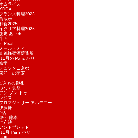
オムライス
KOGA
フランス料理2025
鳥散歩
和食2025
イタリア料理2025
馳走 あい田
半々
e Pixel
ミール・ミィ
京都蜂蜜酒醸造所
11月の Paris パリ
森学
デュシタニ京都
東洋一の蕎麦
ただきもの御礼
つなぐ食堂
アン ソン ドゥ
レジス
フロマジュリー アルモニー
伊藤軒
の話
即今 藤本
辻布紗
アンドブレッド
11月 Paris パリ
Guu