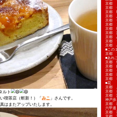
京都 
京都 
京都 M
京都 
京都 
京都 
京都 
京都 
京都 
京都 
京都 
■この
京都 
■あれこ
京都 
京都 
京都 
京都 
京都 
■花
京都 
京都 
タルト
京都 
い喫茶店（斬新！）「
みこ
」さんです。
神戸歩
京都 
真はまたアップいたします。
六甲道
京都 
京都 