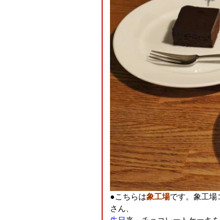
●こちらは
象工場
です。象工場
さん、