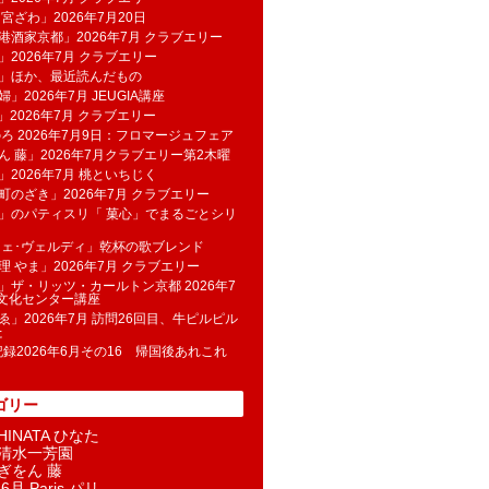
 宮ざわ」2026年7月20日
港酒家京都」2026年7月 クラブエリー
」2026年7月 クラブエリー
帆」ほか、最近読んだもの
」2026年7月 JEUGIA講座
u」2026年7月 クラブエリー
のろ 2026年7月9日：フロマージュフェア
ん 藤」2026年7月クラブエリー第2木曜
」2026年7月 桃といちじく
町のざき」2026年7月 クラブエリー
」のパティスリ「 菓​心」でまるごとシリ
フェ･ヴェルディ」乾杯の歌ブレンド
理 やま」2026年7月 クラブエリー
」ザ・リッツ・カールトン京都 2026年7
K文化センター講座
ゑ」2026年7月 訪問26回目、牛ピルピル
た
記録2026年6月その16 帰国後あれこれ
ゴリー
INATA ひなた
清水一芳園
ぎをん 藤
6月 Paris パリ