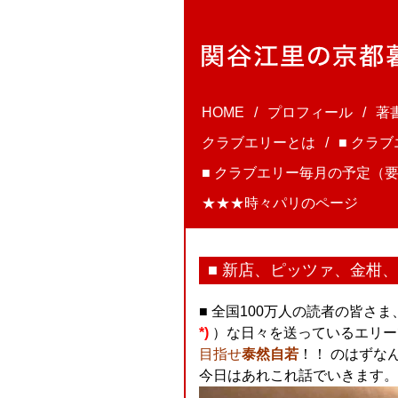
HOME
プロフィール
著
クラブエリーとは
■ クラ
■ クラブエリー毎月の予定（要
★★★時々パリのページ
■ 新店、ピッツァ、金柑
■ 全国100万人の読者の皆さ
*)
）な日々を送っているエリー
目指せ
泰然自若
！！ のはずなん
今日はあれこれ話でいきます。