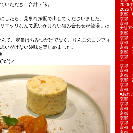
ていただき、合計７味。
2026年
2025年
。
京都 M
にしたら、見事な按配で出してくださいました。
京都 
京都 
リエッリなんて思いがけない組み合わせが登場した
大阪万博
京都 
京都 
なんて、定番はちみつだけでなく、りんごのコンフィ
京都 
思いがけない妙味を楽しめました。
京都 
京都 菓
京都 
ー
o^)／
京都 
京都 
京都 
京都 
京都 
京都 
■あれこ
京都 
京都 
京都 
京都 
京都 
京都 
京都 
京都 