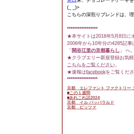
先日
来、チョコレートケーキを
(_ _)>
こちらの深煎りブレンドは、理
*****************
★本サイトは2016年5月8日に
2006年から10年分の4285記事
「
関谷江里の京都暮らし
」 へ
★クラブエリー新規登録お気軽
こちらをご覧ください
。
★速報は
facebook
をご覧くだ
*****************
京都 エレファント ファクトリー 
■この１週間
■あれこれ話2024
京都 イル パッパラルド
京都 ピッツァ