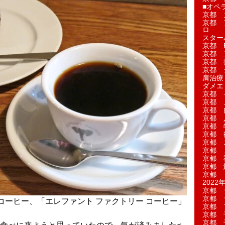
■オペ
京都 
京都 
ロ
スター
京都 Ea
京都 
京都 
京都 
肩治療
ダメエ
京都 
京都 
京都 
京都 
京都 
京都 
京都 
京都 
京都 
京都 
京都 
2022年
京都 
京都 
コーヒー、「エレファント ファクトリー コーヒー」
京都 
京都 
京都 