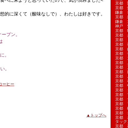
食べに来ようと思っていたので、気が済みました<
京都 
京都 
鎌倉 
想的に深くて（酸味なしで）、わたしは好きです。
京都 
鎌倉 
神戸 S
京都 M
オープン。
京都 
京都 
は
京都 
。
京都 
京都 
に。
京都 
京都 
京都 
さい。
京都 
京都 
京都 
コーヒー
京都 
京都 
京都 
京都 
京都 
京都 H
京都 
▲トップへ
京都 
タック
京都 