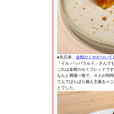
●先日来、
金柑のくせがついて
「イル パッパラルド」さんで
これは金柑のセミフレッドです
なんと満場一致で、４人が同時
てんでばらばら個人主義をメニ
とでした。