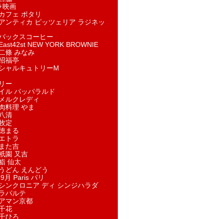
ラ映画
カフェ ポタリ
アンティカ ピッツェリア ラジネッ
バックスコーヒー
st42st NEW YORK BROWNIE
二條 みなみ
招福亭
シャルキュトリーM
リー
イル パッパラルド
メルクレディ
肉料理 やま
八清
牧定
徳まる
エトラ
また吉
祇園 又吉
鮨 仙太
うどん えんどう
9月 Paris パリ
シンクロニア ディ シンジハラダ
ラパルテ
アマン京都
千花
千ひろ