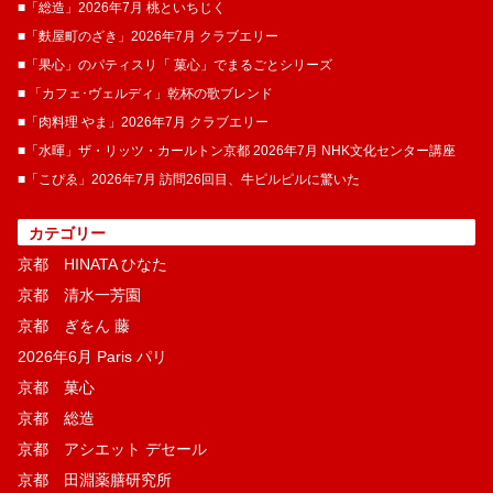
■「総造」2026年7月 桃といちじく
■「麩屋町のざき」2026年7月 クラブエリー
■「果心」のパティスリ「 菓​心」でまるごとシリーズ
■ 「カフェ･ヴェルディ」乾杯の歌ブレンド
■「肉料理 やま」2026年7月 クラブエリー
■「水暉」ザ・リッツ・カールトン京都 2026年7月 NHK文化センター講座
■「こぴゑ」2026年7月 訪問26回目、牛ピルピルに驚いた
カテゴリー
京都 HINATA ひなた
京都 清水一芳園
京都 ぎをん 藤
2026年6月 Paris パリ
京都 菓​心
京都 総造
京都 アシエット デセール
京都 田淵薬膳研究所