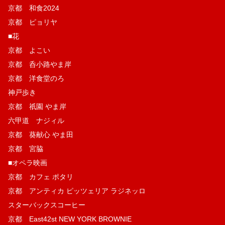
京都 和食2024
京都 ピョリヤ
■花
京都 よこい
京都 呑小路やま岸
京都 洋食堂のろ
神戸歩き
京都 祇園 やま岸
六甲道 ナジィル
京都 葵献心 やま田
京都 宮脇
■オペラ映画
京都 カフェ ポタリ
京都 アンティカ ピッツェリア ラジネッロ
スターバックスコーヒー
京都 East42st NEW YORK BROWNIE