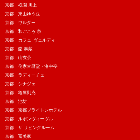
京都 祇園 川上
京都 東山ゆう豆
京都 ワルダー
京都 和ごころ 泉
京都 カフェ･ヴェルディ
京都 鮨 泰蔵
京都 山玄茶
京都 侘家古暦堂・洛中亭
京都 ラディーチェ
京都 シナジェ
京都 亀屋則克
京都 池坊
京都 京都ブライトンホテル
京都 ルボンヴィーヴル
京都 ザ リビングルーム
京都 冨美家