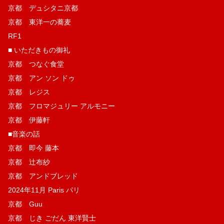
京都 デュシタニ京都
京都 東洋一の蕎麦
RF1
■ いただきもの御礼
京都 つなぐ食堂
京都 アン ソン ドゥ
京都 レジス
京都 フロマジュリー アルモニー
京都 伊藤軒
■音楽の話
京都 即今 藤本
京都 辻布紗
京都 アンドブレッド
2024年11月 Paris パリ
京都 Guu
京都 じき ごだん 東洋賢士