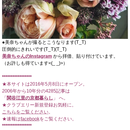
●美奈ちゃんが撮るとこうなります(T_T)
圧倒的にきれいです(T_T)(T_T)
美奈ちゃんのInstagram
から拝借、貼り付けています。
（お許しも得ています<(_ _)>）
*****************
★本サイトは2016年5月8日にオープン。
2006年から10年分の4285記事は
「
関谷江里の京都暮らし
」 へ。
★クラブエリー新規登録お気軽に。
こちらをご覧ください
。
★速報は
facebook
をご覧ください。
*****************