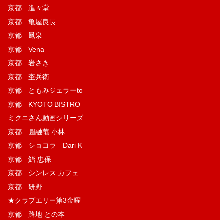
京都 進々堂
京都 亀屋良長
京都 鳳泉
京都 Vena
京都 岩さき
京都 杢兵衛
京都 ともみジェラーto
京都 KYOTO BISTRO
ミクニさん動画シリーズ
京都 圓融菴 小林
京都 ショコラ Dari K
京都 鮨 忠保
京都 シンレス カフェ
京都 研野
★クラブエリー第3金曜
京都 路地 との本