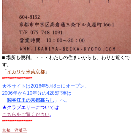
■ 場所も便利。・・・わたしの住まいからも、わりと近くで
す。
「
イカリヤ米菓京都
」
*****************
★本サイトは2016年5月8日にオープン。
2006年から10年分の4285記事は
「
関谷江里の京都暮らし
」 へ。
★クラブエリーについては
こちらをご覧ください
。
*****************
京都 洋菓子