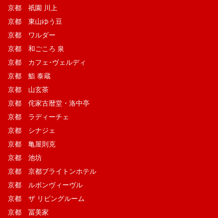
京都 祇園 川上
京都 東山ゆう豆
京都 ワルダー
京都 和ごころ 泉
京都 カフェ･ヴェルディ
京都 鮨 泰蔵
京都 山玄茶
京都 侘家古暦堂・洛中亭
京都 ラディーチェ
京都 シナジェ
京都 亀屋則克
京都 池坊
京都 京都ブライトンホテル
京都 ルボンヴィーヴル
京都 ザ リビングルーム
京都 冨美家