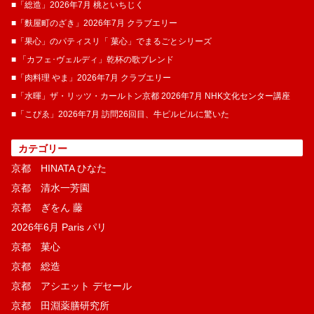
■「総造」2026年7月 桃といちじく
■「麩屋町のざき」2026年7月 クラブエリー
■「果心」のパティスリ「 菓​心」でまるごとシリーズ
■ 「カフェ･ヴェルディ」乾杯の歌ブレンド
■「肉料理 やま」2026年7月 クラブエリー
■「水暉」ザ・リッツ・カールトン京都 2026年7月 NHK文化センター講座
■「こぴゑ」2026年7月 訪問26回目、牛ピルピルに驚いた
カテゴリー
京都 HINATA ひなた
京都 清水一芳園
京都 ぎをん 藤
2026年6月 Paris パリ
京都 菓​心
京都 総造
京都 アシエット デセール
京都 田淵薬膳研究所