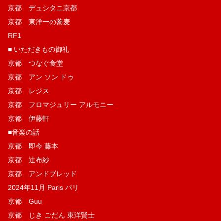
京都 デュシタニ京都
京都 東洋一の蕎麦
RF1
■ いただきもの御礼
京都 つなぐ食堂
京都 アン ソン ドゥ
京都 レジス
京都 フロマジュリー アルモニー
京都 伊藤軒
■音楽の話
京都 即今 藤本
京都 辻布紗
京都 アンドブレッド
2024年11月 Paris パリ
京都 Guu
京都 じき ごだん 東洋賢士