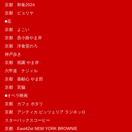
京都 和食2024
京都 ピョリヤ
■花
京都 よこい
京都 呑小路やま岸
京都 洋食堂のろ
神戸歩き
京都 祇園 やま岸
六甲道 ナジィル
京都 葵献心 やま田
京都 宮脇
■オペラ映画
京都 カフェ ポタリ
京都 アンティカ ピッツェリア ラジネッロ
スターバックスコーヒー
京都 East42st NEW YORK BROWNIE