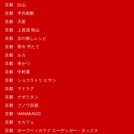
京都 白山
京都 半兵衛麩
京都 天若
京都 上賀茂 秋山
京都 京の推しレシピ
京都 而今 平たて
京都 ルカ
京都 串かつ
京都 中村屋
京都 ショコラトリ ヒサシ
京都 マドラグ
京都 ナポリタン
京都 ブノワ京都
京都 HANAKAGO
京都 オカフェ
京都 ホーフベッカライ エーデッガー・タックス