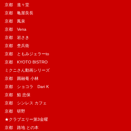
京都 進々堂
京都 亀屋良長
京都 鳳泉
京都 Vena
京都 岩さき
京都 杢兵衛
京都 ともみジェラーto
京都 KYOTO BISTRO
ミクニさん動画シリーズ
京都 圓融菴 小林
京都 ショコラ Dari K
京都 鮨 忠保
京都 シンレス カフェ
京都 研野
★クラブエリー第3金曜
京都 路地 との本