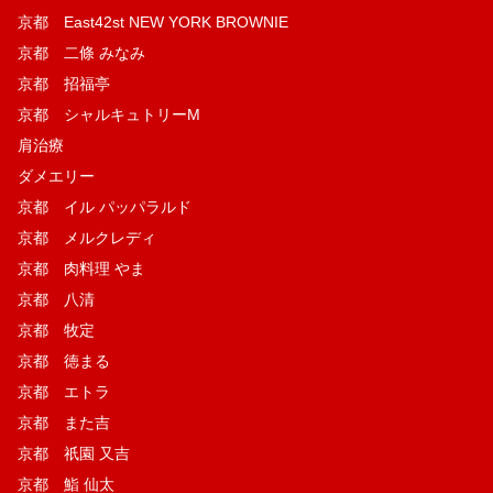
京都 East42st NEW YORK BROWNIE
京都 二條 みなみ
京都 招福亭
京都 シャルキュトリーM
肩治療
ダメエリー
京都 イル パッパラルド
京都 メルクレディ
京都 肉料理 やま
京都 八清
京都 牧定
京都 徳まる
京都 エトラ
京都 また吉
京都 祇園 又吉
京都 鮨 仙太