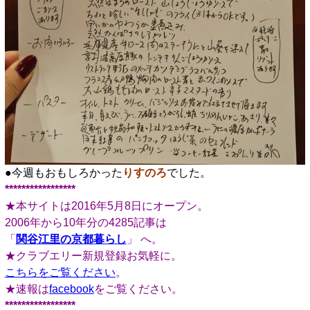
●今週もおもしろかった
りすのろ
でした。
*****************
★本サイトは2016年5月8日にオープン。
2006年から10年分の4285記事は
「
関谷江里の京都暮らし
」 へ。
★クラブエリー新規登録お気軽に。
こちらをご覧ください
。
★速報は
facebook
をご覧ください。
*****************