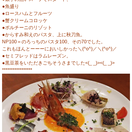
●魚盛り
●ロースハムとフルーツ
●蟹クリームコロッケ
●ポルチーニのリゾット
●からすみ和えのパスタ、上に秋刀魚。
NP100＝のろっちのパスタ100、その70でした。
これもほんとーーーにおいしかった＼(^o^)／＼(^o^)／
●セミフレッドはラムレーズン。
●黒豆茶をいただきごちそうさまでした<(_ _)><(_ _)>
*****************