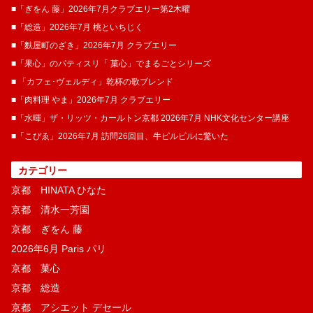
■「ぎをん 藤」2026年7月クラブエリー第2木曜
■「総造」2026年7月 桃といちじく
■「麩屋町のざき」2026年7月 クラブエリー
■「果心」のパティスリ「 菓​心」でまるごとシリーズ
■ 「カフェ･ヴェルディ」乾杯の歌ブレンド
■「肉料理 やま」2026年7月 クラブエリー
■「水暉」ザ・リッツ・カールトン京都 2026年7月 NHK文化センター講座
■「こぴゑ」2026年7月 訪問26回目、牛ピルピルに驚いた
カテゴリー
京都 HINATA ひなた
京都 清水一芳園
京都 ぎをん 藤
2026年6月 Paris パリ
京都 菓​心
京都 総造
京都 アシエット デセール