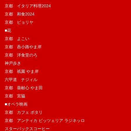
京都 イタリア料理2024
京都 和食2024
京都 ピョリヤ
■花
京都 よこい
京都 呑小路やま岸
京都 洋食堂のろ
神戸歩き
京都 祇園 やま岸
六甲道 ナジィル
京都 葵献心 やま田
京都 宮脇
■オペラ映画
京都 カフェ ポタリ
京都 アンティカ ピッツェリア ラジネッロ
スターバックスコーヒー