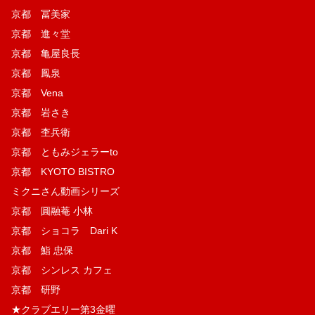
京都 冨美家
京都 進々堂
京都 亀屋良長
京都 鳳泉
京都 Vena
京都 岩さき
京都 杢兵衛
京都 ともみジェラーto
京都 KYOTO BISTRO
ミクニさん動画シリーズ
京都 圓融菴 小林
京都 ショコラ Dari K
京都 鮨 忠保
京都 シンレス カフェ
京都 研野
★クラブエリー第3金曜