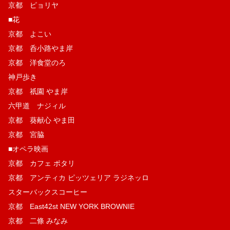
京都 ピョリヤ
■花
京都 よこい
京都 呑小路やま岸
京都 洋食堂のろ
神戸歩き
京都 祇園 やま岸
六甲道 ナジィル
京都 葵献心 やま田
京都 宮脇
■オペラ映画
京都 カフェ ポタリ
京都 アンティカ ピッツェリア ラジネッロ
スターバックスコーヒー
京都 East42st NEW YORK BROWNIE
京都 二條 みなみ