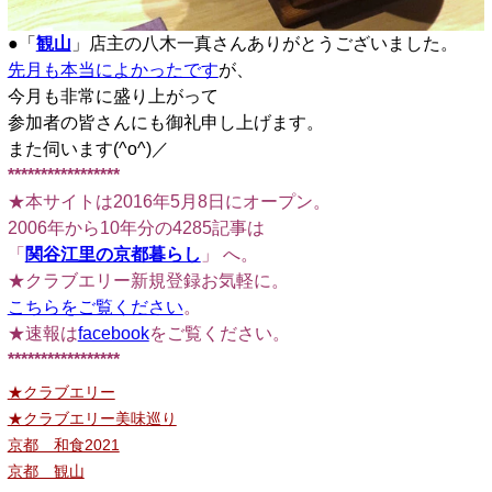
●「
観山
」店主の八木一真さんありがとうございました。
先月も本当によかったです
が、
今月も非常に盛り上がって
参加者の皆さんにも御礼申し上げます。
また伺います(^o^)／
*****************
★本サイトは2016年5月8日にオープン。
2006年から10年分の4285記事は
「
関谷江里の京都暮らし
」 へ。
★クラブエリー新規登録お気軽に。
こちらをご覧ください
。
★速報は
facebook
をご覧ください。
*****************
★クラブエリー
★クラブエリー美味巡り
京都 和食2021
京都 観山