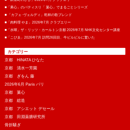
■「果心」のパティスリ「 菓​心」でまるごとシリーズ
■ 「カフェ･ヴェルディ」乾杯の歌ブレンド
■「肉料理 やま」2026年7月 クラブエリー
■「水暉」ザ・リッツ・カールトン京都 2026年7月 NHK文化センター講座
■「こぴゑ」2026年7月 訪問26回目、牛ピルピルに驚いた
カテゴリー
京都 HINATA ひなた
京都 清水一芳園
京都 ぎをん 藤
2026年6月 Paris パリ
京都 菓​心
京都 総造
京都 アシエット デセール
京都 田淵薬膳研究所
骨折騒ぎ