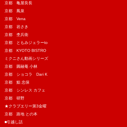
京都 亀屋良長
京都 鳳泉
京都 Vena
京都 岩さき
京都 杢兵衛
京都 ともみジェラーto
京都 KYOTO BISTRO
ミクニさん動画シリーズ
京都 圓融菴 小林
京都 ショコラ Dari K
京都 鮨 忠保
京都 シンレス カフェ
京都 研野
★クラブエリー第3金曜
京都 路地 との本
■引越し話