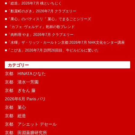
■「総造」2026年7月 桃といちじく
■「麩屋町のざき」2026年7月 クラブエリー
■「果心」のパティスリ「 菓​心」でまるごとシリーズ
■ 「カフェ･ヴェルディ」乾杯の歌ブレンド
■「肉料理 やま」2026年7月 クラブエリー
■「水暉」ザ・リッツ・カールトン京都 2026年7月 NHK文化センター講座
■「こぴゑ」2026年7月 訪問26回目、牛ピルピルに驚いた
カテゴリー
京都 HINATA ひなた
京都 清水一芳園
京都 ぎをん 藤
2026年6月 Paris パリ
京都 菓​心
京都 総造
京都 アシエット デセール
京都 田淵薬膳研究所