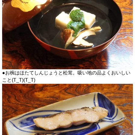
●お椀はほたてしんじょうと松茸。吸い地の品よくおいしい
こと(T_T)(T_T)