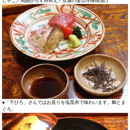
じゃこ／烏賊からすみ和え／豆腐の金山寺味噌漬け
●「千ひろ」さんではお造りを塩昆布で味わいます。鯛とま
ぐろ。