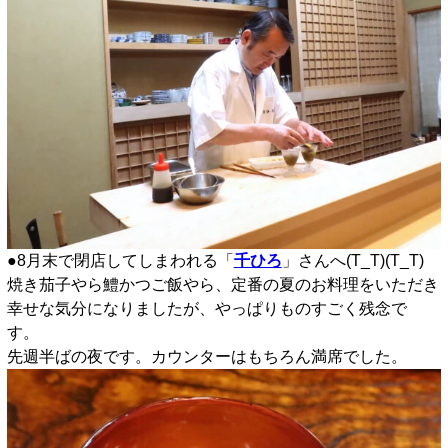
●8月末で閉店してしまわれる「
千ひろ
」さんへ(T_T)(T_T)
焼き茄子やら鱧かつご飯やら、定番の夏のお料理をいただき
幸せな気分になりましたが、やっぱりものすごく残念で
す。
先週半ばの夜です。カウンターはもちろん満席でした。