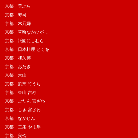
京都 天ぷら
京都 寿司
京都 木乃婦
京都 草喰なかひがし
京都 祇園にしむら
京都 日本料理 とくを
京都 和久傳
京都 おたぎ
京都 木山
京都 割烹 竹うち
京都 東山 吉寿
京都 ごだん 宮ざわ
京都 じき 宮ざわ
京都 なかじん
京都 二条 やま岸
京都 実伶