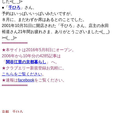
した<(_ _)>
●「
千ひろ
」さん、
予約はいっぱいいっぱいみたいですが、
８月に、まだわずか席はあるとのことでした。
2001年10月31日に開店された「千ひろ」さん、店主の永田
裕道さん21年間お疲れさま、ありがとうございました<(_ _)
><(_ _)>
*****************
★本サイトは2016年5月8日にオープン。
2006年から10年分の4285記事は
「
関谷江里の京都暮らし
」 へ。
★クラブエリー新規登録お気軽に。
こちらをご覧ください
。
★速報は
facebook
をご覧ください。
*****************
京都 千ひろ