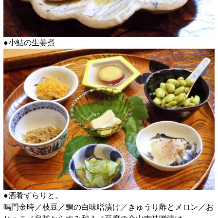
●小鮎の生姜煮
●酒肴ずらりと。
鳴門金時／枝豆／鯛の白味噌漬け／きゅうり酢とメロン／お