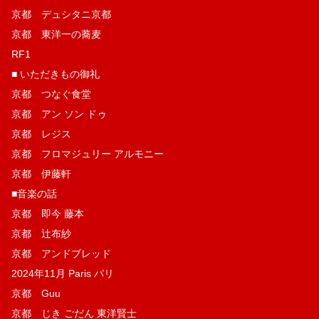
京都 デュシタニ京都
京都 東洋一の蕎麦
RF1
■ いただきもの御礼
京都 つなぐ食堂
京都 アン ソン ドゥ
京都 レジス
京都 フロマジュリー アルモニー
京都 伊藤軒
■音楽の話
京都 即今 藤本
京都 辻布紗
京都 アンドブレッド
2024年11月 Paris パリ
京都 Guu
京都 じき ごだん 東洋賢士