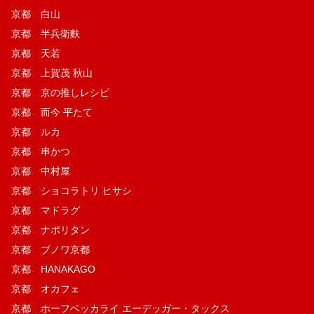
京都 白山
京都 半兵衛麩
京都 天若
京都 上賀茂 秋山
京都 京の推しレシピ
京都 而今 平たて
京都 ルカ
京都 串かつ
京都 中村屋
京都 ショコラトリ ヒサシ
京都 マドラグ
京都 ナポリタン
京都 ブノワ京都
京都 HANAKAGO
京都 オカフェ
京都 ホーフベッカライ エーデッガー・タックス