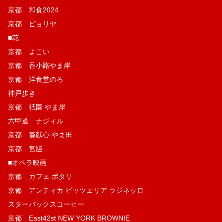
京都 和食2024
京都 ピョリヤ
■花
京都 よこい
京都 呑小路やま岸
京都 洋食堂のろ
神戸歩き
京都 祇園 やま岸
六甲道 ナジィル
京都 葵献心 やま田
京都 宮脇
■オペラ映画
京都 カフェ ポタリ
京都 アンティカ ピッツェリア ラジネッロ
スターバックスコーヒー
京都 East42st NEW YORK BROWNIE