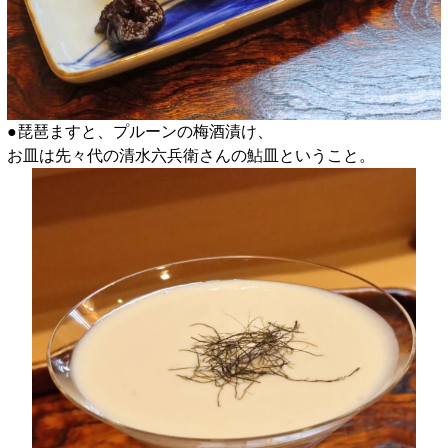
●琵琶ますと、プルーンの梅酒漬け、
お皿は先々代の清水六兵衛さんの鮎皿ということ。