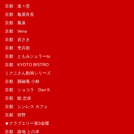
京都 進々堂
京都 亀屋良長
京都 鳳泉
京都 Vena
京都 岩さき
京都 杢兵衛
京都 ともみジェラーto
京都 KYOTO BISTRO
ミクニさん動画シリーズ
京都 圓融菴 小林
京都 ショコラ Dari K
京都 鮨 忠保
京都 シンレス カフェ
京都 研野
★クラブエリー第3金曜
京都 路地 との本