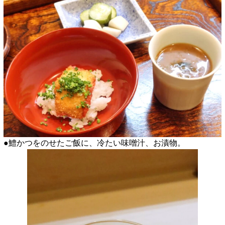
●鱧かつをのせたご飯に、冷たい味噌汁、お漬物。