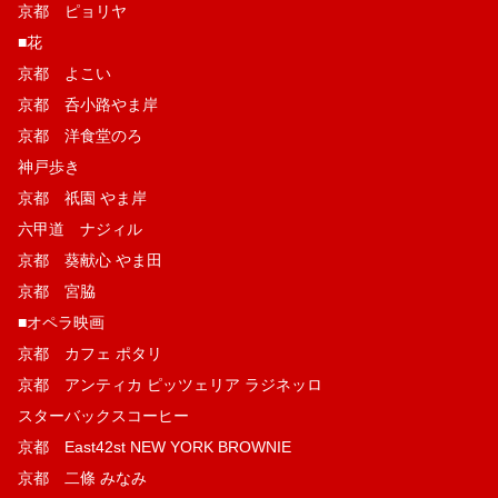
京都 ピョリヤ
■花
京都 よこい
京都 呑小路やま岸
京都 洋食堂のろ
神戸歩き
京都 祇園 やま岸
六甲道 ナジィル
京都 葵献心 やま田
京都 宮脇
■オペラ映画
京都 カフェ ポタリ
京都 アンティカ ピッツェリア ラジネッロ
スターバックスコーヒー
京都 East42st NEW YORK BROWNIE
京都 二條 みなみ