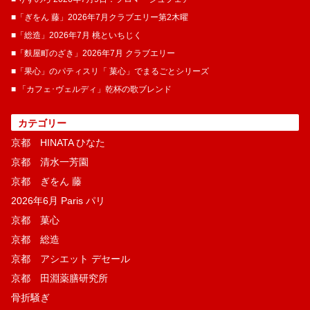
■「ぎをん 藤」2026年7月クラブエリー第2木曜
■「総造」2026年7月 桃といちじく
■「麩屋町のざき」2026年7月 クラブエリー
■「果心」のパティスリ「 菓​心」でまるごとシリーズ
■ 「カフェ･ヴェルディ」乾杯の歌ブレンド
カテゴリー
京都 HINATA ひなた
京都 清水一芳園
京都 ぎをん 藤
2026年6月 Paris パリ
京都 菓​心
京都 総造
京都 アシエット デセール
京都 田淵薬膳研究所
骨折騒ぎ