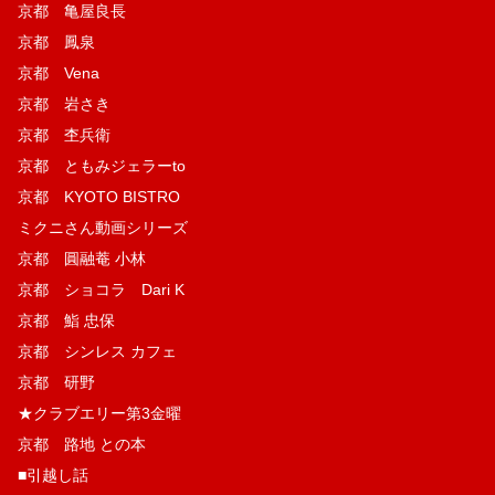
京都 亀屋良長
京都 鳳泉
京都 Vena
京都 岩さき
京都 杢兵衛
京都 ともみジェラーto
京都 KYOTO BISTRO
ミクニさん動画シリーズ
京都 圓融菴 小林
京都 ショコラ Dari K
京都 鮨 忠保
京都 シンレス カフェ
京都 研野
★クラブエリー第3金曜
京都 路地 との本
■引越し話