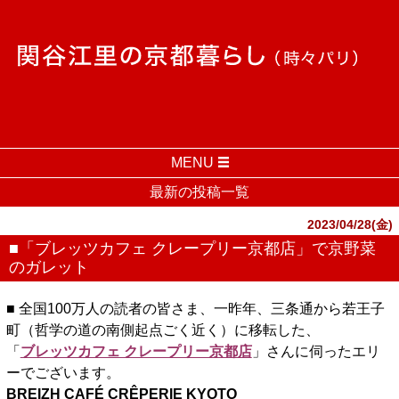
MENU
最新の投稿一覧
2023/04/28(金)
■「ブレッツカフェ クレープリー京都店」で京野菜
のガレット
■ 全国100万人の読者の皆さま、一昨年、三条通から若王子
町（哲学の道の南側起点ごく近く）に移転した、
「
ブレッツカフェ クレープリー京都店
」さんに伺ったエリ
ーでございます。
BREIZH CAFÉ CRÊPERIE KYOTO