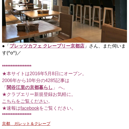
●「
ブレッツカフェ クレープリー京都店
」さん、また伺いま
す(^o^)／
*****************
★本サイトは2016年5月8日にオープン。
2006年から10年分の4285記事は
「
関谷江里の京都暮らし
」 へ。
★クラブエリー新規登録お気軽に。
こちらをご覧ください
。
★速報は
facebook
をご覧ください。
*****************
京都 ガレット＆クレープ