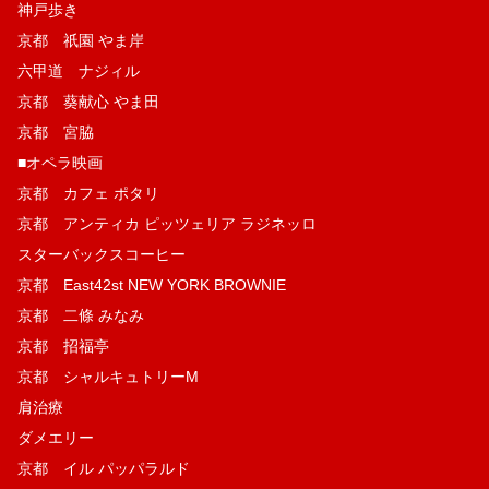
神戸歩き
京都 祇園 やま岸
六甲道 ナジィル
京都 葵献心 やま田
京都 宮脇
■オペラ映画
京都 カフェ ポタリ
京都 アンティカ ピッツェリア ラジネッロ
スターバックスコーヒー
京都 East42st NEW YORK BROWNIE
京都 二條 みなみ
京都 招福亭
京都 シャルキュトリーM
肩治療
ダメエリー
京都 イル パッパラルド