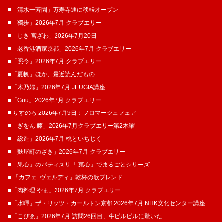
■「清水一芳園」万寿寺通に移転オープン
■「獨歩」2026年7月 クラブエリー
■「じき 宮ざわ」2026年7月20日
■「老香港酒家京都」2026年7月 クラブエリー
■「照今」2026年7月 クラブエリー
■「夏帆」ほか、最近読んだもの
■「木乃婦」2026年7月 JEUGIA講座
■「Guu」2026年7月 クラブエリー
■ りすのろ 2026年7月9日：フロマージュフェア
■「ぎをん 藤」2026年7月クラブエリー第2木曜
■「総造」2026年7月 桃といちじく
■「麩屋町のざき」2026年7月 クラブエリー
■「果心」のパティスリ「 菓​心」でまるごとシリーズ
■ 「カフェ･ヴェルディ」乾杯の歌ブレンド
■「肉料理 やま」2026年7月 クラブエリー
■「水暉」ザ・リッツ・カールトン京都 2026年7月 NHK文化センター講座
■「こぴゑ」2026年7月 訪問26回目、牛ピルピルに驚いた