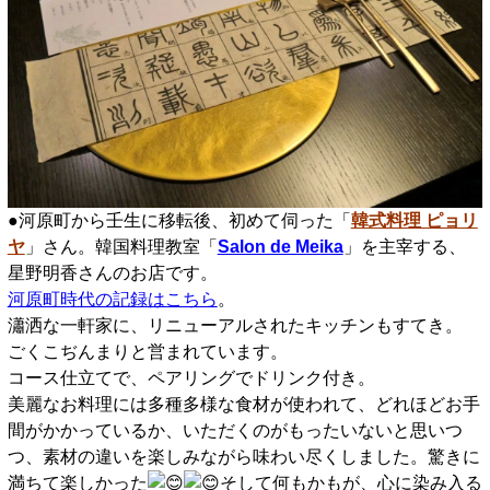
●河原町から壬生に移転後、初めて伺った「
韓式料理 ピョリ
ヤ
」さん。韓国料理教室「
Salon de Meika
」を主宰する、
星野明香さんのお店です。
河原町時代の記録はこちら
。
瀟洒な一軒家に、リニューアルされたキッチンもすてき。
ごくこぢんまりと営まれています。
コース仕立てで、ペアリングでドリンク付き。
美麗なお料理には多種多様な食材が使われて、どれほどお手
間がかかっているか、いただくのがもったいないと思いつ
つ、素材の違いを楽しみながら味わい尽くしました。驚きに
満ちて楽しかった
そして何もかもが、心に染み入る