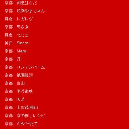
京都 割烹はらだ
京都 焼肉やまちゃん
鎌倉 レガレヴ
京都 鳥さき
鎌倉 北じま
神戸 Sincro
京都 Maru
京都 丹
京都 リンデンバーム
京都 祇園饅頭
京都 白山
京都 半兵衛麩
京都 天若
京都 上賀茂 秋山
京都 京の推しレシピ
京都 而今 平たて