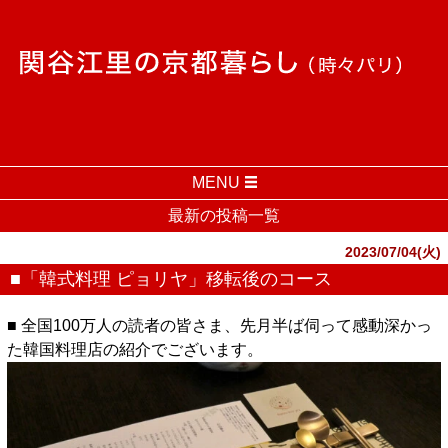
MENU
最新の投稿一覧
2023/07/04(火)
■「韓式料理 ピョリヤ」移転後のコース
■ 全国100万人の読者の皆さま、先月半ば伺って感動深かっ
た韓国料理店の紹介でございます。