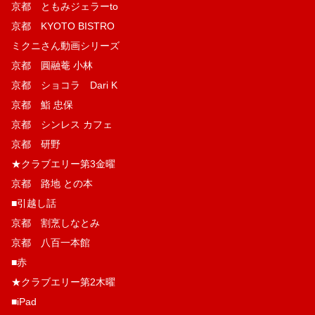
京都 ともみジェラーto
京都 KYOTO BISTRO
ミクニさん動画シリーズ
京都 圓融菴 小林
京都 ショコラ Dari K
京都 鮨 忠保
京都 シンレス カフェ
京都 研野
★クラブエリー第3金曜
京都 路地 との本
■引越し話
京都 割烹しなとみ
京都 八百一本館
■赤
★クラブエリー第2木曜
■iPad