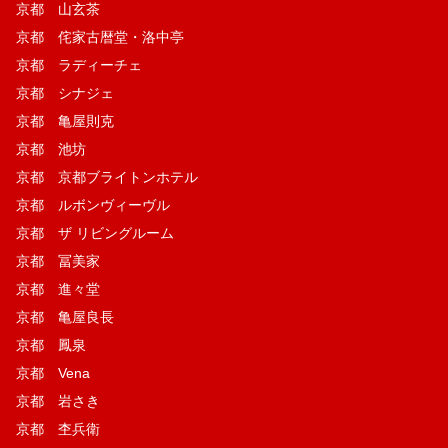
京都 山玄茶
京都 侘家古暦堂・洛中亭
京都 ラディーチェ
京都 シナジェ
京都 亀屋則克
京都 池坊
京都 京都ブライトンホテル
京都 ルボンヴィーヴル
京都 ザ リビングルーム
京都 冨美家
京都 進々堂
京都 亀屋良長
京都 鳳泉
京都 Vena
京都 岩さき
京都 杢兵衛