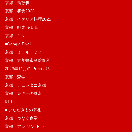
京都 鳥散歩
京都 和食2025
京都 イタリア料理2025
京都 馳走 あい田
京都 半々
■Google Pixel
京都 ミール・ミィ
京都 京都蜂蜜酒醸造所
2023年11月の Paris パリ
京都 森学
京都 デュシタニ京都
京都 東洋一の蕎麦
RF1
■ いただきもの御礼
京都 つなぐ食堂
京都 アン ソン ドゥ