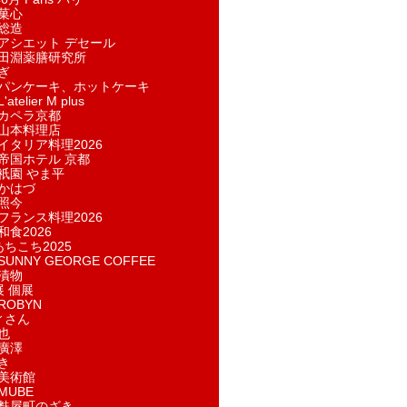
菓​心
総造
アシエット デセール
田淵薬膳研究所
ぎ
パンケーキ、ホットケーキ
telier M plus
カペラ京都
山本料理店
イタリア料理2026
帝国ホテル 京都
祇園 やま平
かはづ
照今
フランス料理2026
和食2026
あちこち2025
UNNY GEORGE COFFEE
漬物
展 個展
ROBYN
ィさん
也
廣澤
き
美術館
MUBE
麩屋町のざき