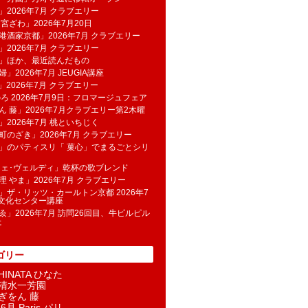
」2026年7月 クラブエリー
 宮ざわ」2026年7月20日
港酒家京都」2026年7月 クラブエリー
」2026年7月 クラブエリー
帆」ほか、最近読んだもの
」2026年7月 JEUGIA講座
u」2026年7月 クラブエリー
のろ 2026年7月9日：フロマージュフェア
ん 藤」2026年7月クラブエリー第2木曜
」2026年7月 桃といちじく
町のざき」2026年7月 クラブエリー
」のパティスリ「 菓​心」でまるごとシリ
フェ･ヴェルディ」乾杯の歌ブレンド
理 やま」2026年7月 クラブエリー
」ザ・リッツ・カールトン京都 2026年7
K文化センター講座
ゑ」2026年7月 訪問26回目、牛ピルピル
た
ゴリー
INATA ひなた
清水一芳園
ぎをん 藤
6月 Paris パリ