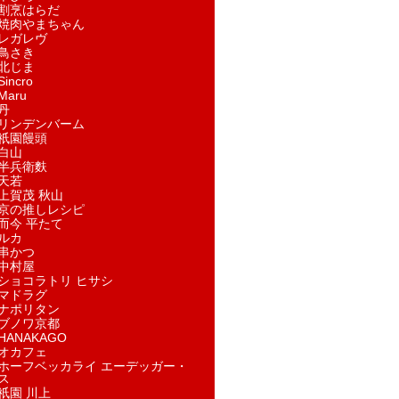
割烹はらだ
焼肉やまちゃん
レガレヴ
鳥さき
北じま
incro
aru
丹
リンデンバーム
祇園饅頭
白山
半兵衛麩
天若
上賀茂 秋山
京の推しレシピ
而今 平たて
ルカ
串かつ
中村屋
ショコラトリ ヒサシ
マドラグ
ナポリタン
ブノワ京都
ANAKAGO
オカフェ
ホーフベッカライ エーデッガー・
ス
祇園 川上