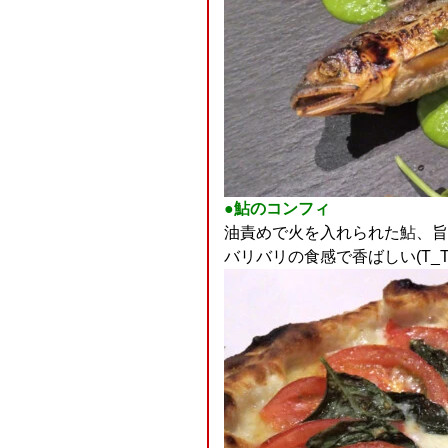
●鮎のコンフィ
油責めで火を入れられた鮎、旨い(
バリバリの食感で香ばしい(T_T