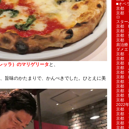
■オペ
京都 
京都 
ロ
スター
京都 Ea
京都 
京都 
京都 
肩治療
ダメエ
京都 
京都 
京都 
レッラ）のマリゲリータ
と、
京都 
京都 
京都 
、旨味のかたまりで、かんぺきでした。ひとえに美
京都 
京都 
京都 
京都 
京都 
2022年
京都 
京都 
京都 
京都 
京都 