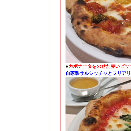
●
カポナータをのせた赤いピッ
自家製サルシッチャとフリアリ