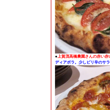
●
上賀茂高橋農園さんの赤い赤
ディアボラ。少しピリ辛のサラ