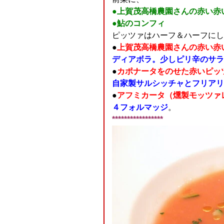
●上賀茂高橋農園さんの赤い赤
●鮎のコンフィ
ピッツァはハーフ＆ハーフにし
●
上賀茂高橋農園さんの赤い赤
ディアボラ。少しピリ辛のサラ
●
カポナータをのせた赤いピッ
自家製サルシッチャとフリアリ
●
アフミカータ（燻製モッツァ
４フォルマッジ
。
*****************