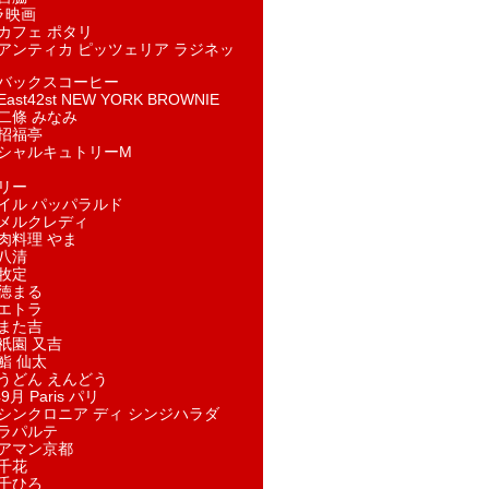
ラ映画
カフェ ポタリ
アンティカ ピッツェリア ラジネッ
バックスコーヒー
st42st NEW YORK BROWNIE
二條 みなみ
招福亭
シャルキュトリーM
リー
イル パッパラルド
メルクレディ
肉料理 やま
八清
牧定
徳まる
エトラ
また吉
祇園 又吉
鮨 仙太
うどん えんどう
9月 Paris パリ
シンクロニア ディ シンジハラダ
ラパルテ
アマン京都
千花
千ひろ