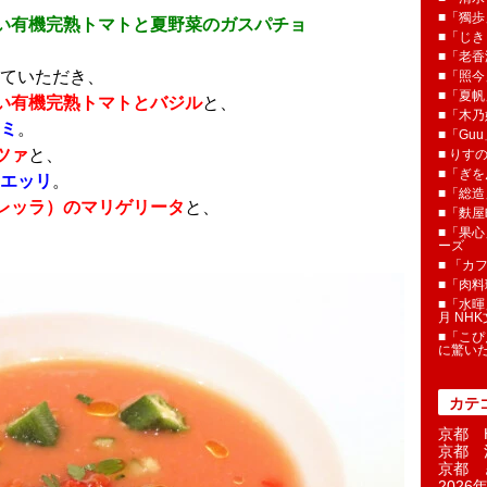
■「獨歩
い有機完熟トマトと夏野菜のガスパチョ
■「じき
■「老香
ていただき、
■「照今
■「夏
い有機完熟トマトとバジル
と、
■「木乃婦
ミ
。
■「Gu
ツァ
と、
■ りす
■「ぎを
エッリ
。
■「総造
レッラ）のマリゲリータ
と、
■「麩屋
■「果心
ーズ
■ 「カ
■「肉料
■「水暉
月 NH
■「こぴ
に驚い
カテ
京都 H
京都 
京都 
2026年