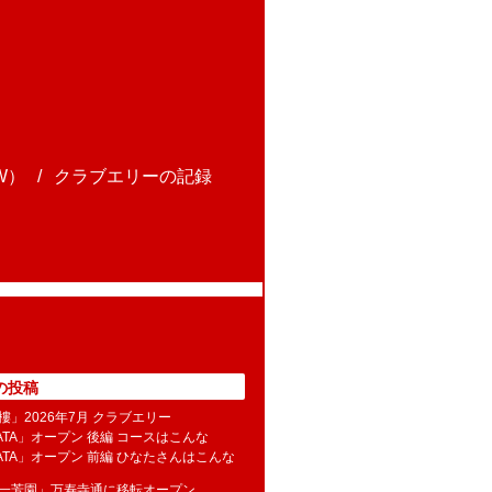
W）
クラブエリーの記録
の投稿
樓」2026年7月 クラブエリー
NATA」オープン 後編 コースはこんな
NATA」オープン 前編 ひなたさんはこんな
水一芳園」万寿寺通に移転オープン