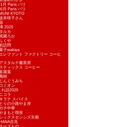
1月 Paris パリ
6月 Paris パリ
UNI KYOTO
坂井咲子さん
器
 2025
タルカ
祇園ろか
ふくや
初訪問
子wabiya
エレファント ファクトリー コーヒ
アスタルテ書茶房
スティックス コーヒー
多羅葉
萬樹
じんぐうみち
コミオン
れ話2025
ニコラ
キラナ スパイス
とりの小路やま岸
ガチ中華
やまもと喫茶
シックスセンシズ京都
HANA吉兆
チーズもの