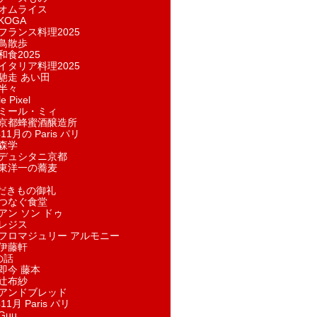
オムライス
KOGA
フランス料理2025
鳥散歩
和食2025
イタリア料理2025
馳走 あい田
半々
e Pixel
ミール・ミィ
京都蜂蜜酒醸造所
11月の Paris パリ
森学
デュシタニ京都
東洋一の蕎麦
ただきもの御礼
つなぐ食堂
アン ソン ドゥ
レジス
フロマジュリー アルモニー
伊藤軒
の話
即今 藤本
辻布紗
アンドブレッド
11月 Paris パリ
Guu