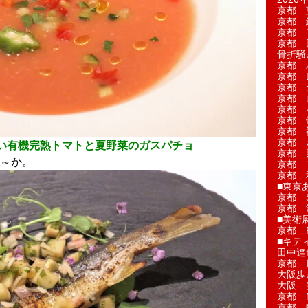
京都 
京都 
京都 
京都 
骨折騒
京都 
京都 L'a
京都 
京都 
京都 
京都 
京都 
京都 
い有機完熟トマトと夏野菜のガスパチョ
京都 
～か。
京都 
京都 
■東京
京都 S
京都 
■美術
京都 
■キテ
田中達
京都 
大阪歩
大阪 
京都 
京都 