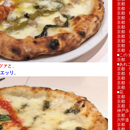
京都 
京都 
京都 M
京都 
京都 
京都 
京都 
京都 
京都 
京都 
京都 
■この
京都 
■あれこ
ツァ
と、
京都 
エッリ
。
京都 
京都 
京都 
京都 
■花
京都 
京都 
京都 
神戸歩
京都 
六甲道
京都 
京都 