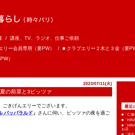
書
講座、TV、ラジオ、仕事ご依頼
ブエリー会員専用（要PW）
■ クラブエリー２木と３金（要P
PW）
2023/07/11(火)
で夏の前菜と3ピッツァ
ま、ごきげんエリーでございます。
最近
ル パッパラルド
」
さんに伺い、ピッツァの夜を過ご
■「仁修
■「HI
■「HI
お店
■「清