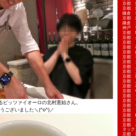
京都 
京都 
鎌倉 
京都 
鎌倉 
神戸 S
京都 M
京都 
京都 
京都 
京都 
京都 
京都 
京都 
京都 
京都 
京都 
京都 
京都 
京都 
京都 
るピッツァイオーロの北村憲始さん。
京都 
ございました＼(^o^)／
京都 
京都 H
京都 
京都 
タック
京都 