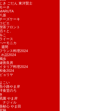
じき ごだん 東洋賢士
モーネ
ARUTA
八坂
チーズケーキ
コピエ
喫茶フロント
滔々と、
みこ
ライース
ハーモニカ
１週間
フランス料理2024
れ話2024
獨歩
鍵善良房
イタリア料理2024
和食2024
ピョリヤ
よこい
呑小路やま岸
洋食堂のろ
き
祇園 やま岸
 ナジィル
葵献心 やま田
宮脇