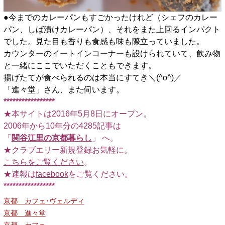
●今までのカレーパンもすごかったけれど（シェフのカレー
パン、しば漬けカレーパン）、それをまた上回るインパクト
でした。見た目も香りも食感も味も際立っていました。
カウンターのイートインコーナーも設けられていて、飲み物
と一緒にここでいただくこともできます。
揚げたてが食べられるのは本当にすてき＼(^o^)／
「進々堂」さん、また伺います。
*****************
★本サイトは2016年5月8日にオープン。
2006年から10年分の4285記事は
「
関谷江里の京都暮らし
」 へ。
★クラブエリー新規登録お気軽に。
こちらをご覧ください
。
★速報は
facebook
をご覧ください。
*****************
京都 カフェ･ヴェルディ
京都 進々堂