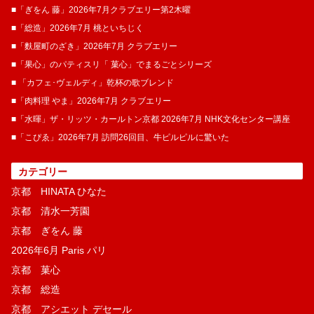
■「ぎをん 藤」2026年7月クラブエリー第2木曜
■「総造」2026年7月 桃といちじく
■「麩屋町のざき」2026年7月 クラブエリー
■「果心」のパティスリ「 菓​心」でまるごとシリーズ
■ 「カフェ･ヴェルディ」乾杯の歌ブレンド
■「肉料理 やま」2026年7月 クラブエリー
■「水暉」ザ・リッツ・カールトン京都 2026年7月 NHK文化センター講座
■「こぴゑ」2026年7月 訪問26回目、牛ピルピルに驚いた
カテゴリー
京都 HINATA ひなた
京都 清水一芳園
京都 ぎをん 藤
2026年6月 Paris パリ
京都 菓​心
京都 総造
京都 アシエット デセール