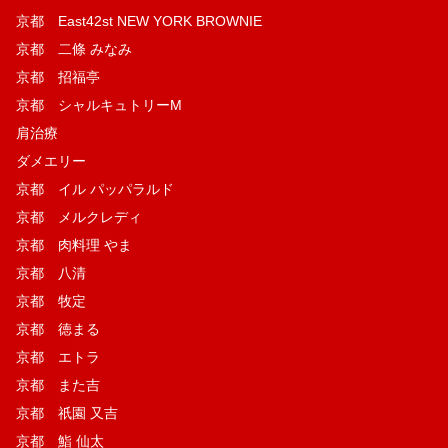
京都 East42st NEW YORK BROWNIE
京都 二條 みなみ
京都 招福亭
京都 シャルキュトリーM
肩治療
ダメエリー
京都 イル パッパラルド
京都 メルクレディ
京都 肉料理 やま
京都 八清
京都 牧定
京都 徳まる
京都 エトラ
京都 また吉
京都 祇園 又吉
京都 鮨 仙太