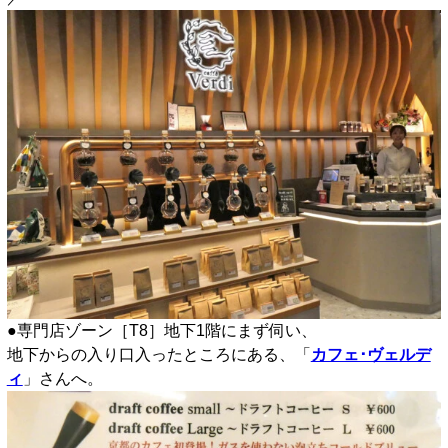
●専門店ゾーン［T8］地下1階にまず伺い、
地下からの入り口入ったところにある、「
カフェ･ヴェルデ
ィ
」さんへ。