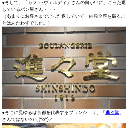
●そして、「カフェ･ヴェルディ」さんの向かいに、ごった返
しているパン屋さん・・・
（あまりにお客さまでごった返していて、内観全容を撮るこ
とはあたわずでした。）
●そこに見ゆるは京都を代表するブランジュリ、「
進々堂
」
さんではないの＼(^o^)／