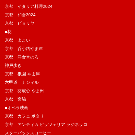
京都 イタリア料理2024
京都 和食2024
京都 ピョリヤ
■花
京都 よこい
京都 呑小路やま岸
京都 洋食堂のろ
神戸歩き
京都 祇園 やま岸
六甲道 ナジィル
京都 葵献心 やま田
京都 宮脇
■オペラ映画
京都 カフェ ポタリ
京都 アンティカ ピッツェリア ラジネッロ
スターバックスコーヒー