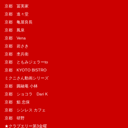
京都 冨美家
京都 進々堂
京都 亀屋良長
京都 鳳泉
京都 Vena
京都 岩さき
京都 杢兵衛
京都 ともみジェラーto
京都 KYOTO BISTRO
ミクニさん動画シリーズ
京都 圓融菴 小林
京都 ショコラ Dari K
京都 鮨 忠保
京都 シンレス カフェ
京都 研野
★クラブエリー第3金曜