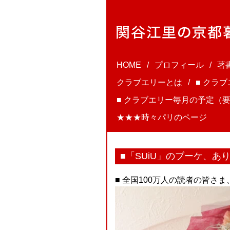
HOME
プロフィール
著
クラブエリーとは
■ クラ
■ クラブエリー毎月の予定（要
★★★時々パリのページ
■「SUiU」のブーケ、あ
■ 全国100万人の読者の皆