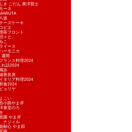
じき ごだん 東洋賢士
モーネ
ARUTA
八坂
チーズケーキ
コピエ
喫茶フロント
滔々と、
みこ
ライース
ハーモニカ
１週間
フランス料理2024
れ話2024
獨歩
鍵善良房
イタリア料理2024
和食2024
ピョリヤ
よこい
呑小路やま岸
洋食堂のろ
き
祇園 やま岸
 ナジィル
葵献心 やま田
宮脇