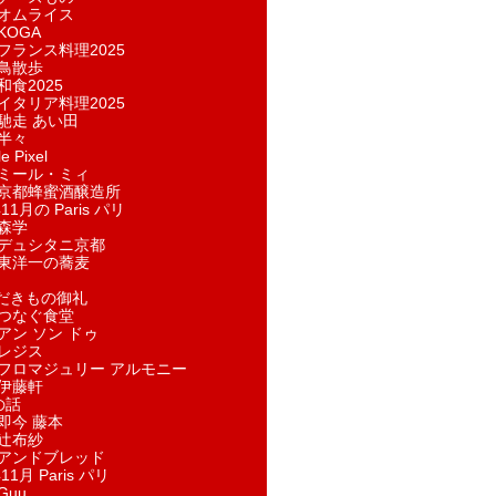
オムライス
KOGA
フランス料理2025
鳥散歩
和食2025
イタリア料理2025
馳走 あい田
半々
e Pixel
ミール・ミィ
京都蜂蜜酒醸造所
11月の Paris パリ
森学
デュシタニ京都
東洋一の蕎麦
ただきもの御礼
つなぐ食堂
アン ソン ドゥ
レジス
フロマジュリー アルモニー
伊藤軒
の話
即今 藤本
辻布紗
アンドブレッド
11月 Paris パリ
Guu