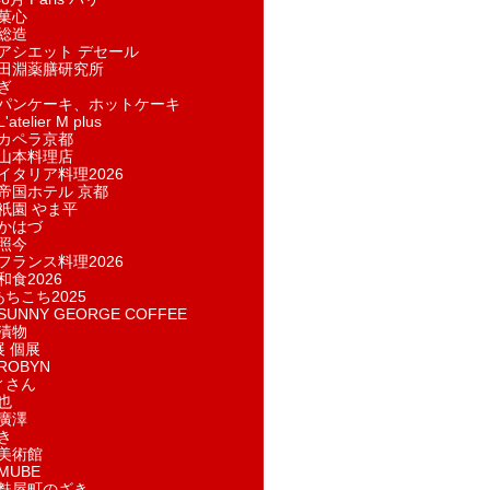
菓​心
総造
アシエット デセール
田淵薬膳研究所
ぎ
パンケーキ、ホットケーキ
telier M plus
カペラ京都
山本料理店
イタリア料理2026
帝国ホテル 京都
祇園 やま平
かはづ
照今
フランス料理2026
和食2026
あちこち2025
UNNY GEORGE COFFEE
漬物
展 個展
ROBYN
ィさん
也
廣澤
き
美術館
MUBE
麩屋町のざき