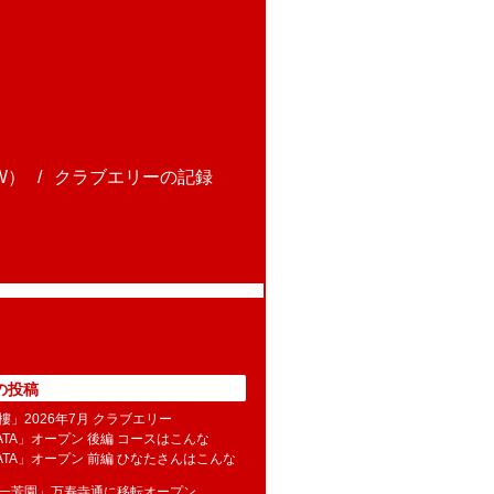
W）
クラブエリーの記録
の投稿
樓」2026年7月 クラブエリー
NATA」オープン 後編 コースはこんな
NATA」オープン 前編 ひなたさんはこんな
水一芳園」万寿寺通に移転オープン