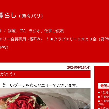
書
講座、TV、ラジオ、仕事ご依頼
ブエリー会員専用（要PW）
■ クラブエリー２木と３金（要P
PW）
2024/09/16(月)
りがとう♪
さま、美しいブーケを喜んだエリーでございます。
最近
■「仁修
■「HI
■「HI
お店
■「清