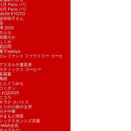
1月 Paris パリ
6月 Paris パリ
UNI KYOTO
坂井咲子さん
器
 2025
タルカ
祇園ろか
ふくや
初訪問
子wabiya
エレファント ファクトリー コーヒ
アスタルテ書茶房
スティックス コーヒー
多羅葉
萬樹
じんぐうみち
コミオン
れ話2025
ニコラ
キラナ スパイス
とりの小路やま岸
ガチ中華
やまもと喫茶
シックスセンシズ京都
HANA吉兆
チーズもの