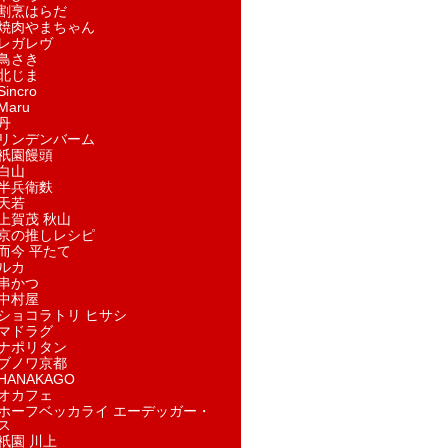
割烹はらだ
焼肉やまちゃん
レガレヴ
鳥さき
北じま
incro
aru
丹
リンデンバーム
祇園饅頭
白山
半兵衛麩
天若
上賀茂 秋山
京の推しレシピ
而今 平たて
ルカ
串かつ
中村屋
ショコラトリ ヒサシ
マドラグ
ナポリタン
ブノワ京都
ANAKAGO
オカフェ
ホーフベッカライ エーデッガー・
ス
祇園 川上