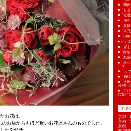
■「獨歩
■「じき
■「老香
■「照今
■「夏
■「木乃婦
■「Gu
■ りす
■「ぎを
■「総造
■「麩屋
■「果心
ーズ
■ 「カ
■「肉料
■「水暉
月 NH
■「こぴ
に驚い
カテ
、
た
お花は、
京都 H
京都 
んのお店からもほど近いお花屋さんのものでした。
京都 
🌹🌹🌹
2026年