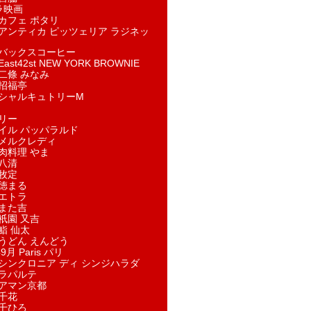
ラ映画
カフェ ポタリ
アンティカ ピッツェリア ラジネッ
バックスコーヒー
st42st NEW YORK BROWNIE
二條 みなみ
招福亭
シャルキュトリーM
リー
イル パッパラルド
メルクレディ
肉料理 やま
八清
牧定
徳まる
エトラ
また吉
祇園 又吉
鮨 仙太
うどん えんどう
9月 Paris パリ
シンクロニア ディ シンジハラダ
ラパルテ
アマン京都
千花
千ひろ