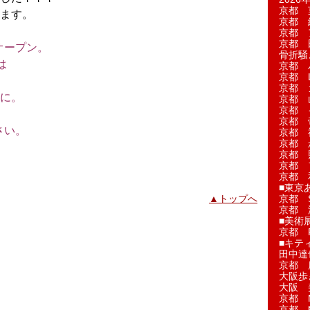
京都 
ます。
京都 
京都 
京都 
オープン。
骨折騒
は
京都 
京都 L'a
。
京都 
に。
京都 
京都 
京都 
さい。
京都 
京都 
京都 
京都 
京都 
■東京
▲トップへ
京都 S
京都 
■美術
京都 
■キテ
田中達
京都 
大阪歩
大阪 
京都 
京都 