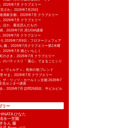
」2026年7月 クラブエリー
 宮ざわ」2026年7月20日
港酒家京都」2026年7月 クラブエリー
」2026年7月 クラブエリー
帆」ほか、最近読んだもの
」2026年7月 JEUGIA講座
u」2026年7月 クラブエリー
のろ 2026年7月9日：フロマージュフェア
ん 藤」2026年7月クラブエリー第2木曜
」2026年7月 桃といちじく
町のざき」2026年7月 クラブエリー
」のパティスリ「 菓​心」でまるごとシリ
フェ･ヴェルディ」乾杯の歌ブレンド
理 やま」2026年7月 クラブエリー
」ザ・リッツ・カールトン京都 2026年7
K文化センター講座
ゑ」2026年7月 訪問26回目、牛ピルピル
た
ゴリー
INATA ひなた
清水一芳園
ぎをん 藤
6月 Paris パリ