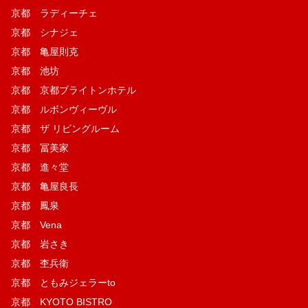
京都 ラディーチェ
京都 シナジェ
京都 亀屋則克
京都 池坊
京都 京都ブライトンホテル
京都 ルボンヴィーヴル
京都 ザ リビングルーム
京都 冨美家
京都 進々堂
京都 亀屋良長
京都 鳳泉
京都 Vena
京都 岩さき
京都 杢兵衛
京都 ともみジェラーto
京都 KYOTO BISTRO