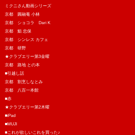
ミクニさん動画シリーズ
京都 圓融菴 小林
京都 ショコラ Dari K
京都 鮨 忠保
京都 シンレス カフェ
京都 研野
★クラブエリー第3金曜
京都 路地 との本
■引越し話
京都 割烹しなとみ
京都 八百一本館
■赤
★クラブエリー第2木曜
■iPad
■MUJI
■これが欲しいこれを買った♪