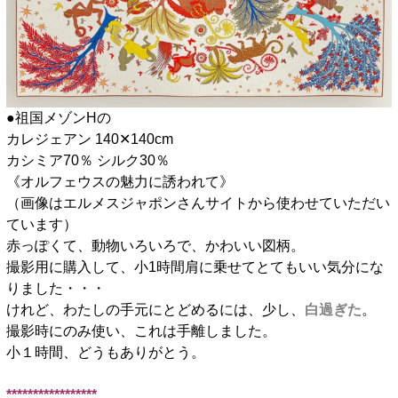
●祖国メゾンHの
カレジェアン 140✕140cm
カシミア70％ シルク30％
《オルフェウスの魅力に誘われて》
（画像はエルメスジャポンさんサイトから使わせていただい
ています）
赤っぽくて、動物いろいろで、かわいい図柄。
撮影用に購入して、小1時間肩に乗せてとてもいい気分にな
りました・・・
けれど、わたしの手元にとどめるには、少し、
白過ぎた
。
撮影時にのみ使い、これは手離しました。
小１時間、どうもありがとう。
□
*****************