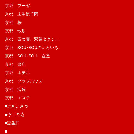
京都 プーゼ
京都 未生流笹岡
京都 桜
京都 散歩
京都 四つ葉、双葉タクシー
京都 SOU･SOUのいろいろ
京都 SOU･SOU 在釜
京都 書店
京都 ホテル
京都 クラブハウス
京都 病院
京都 エステ
■ごあいさつ
■今回の花
■誕生日
■