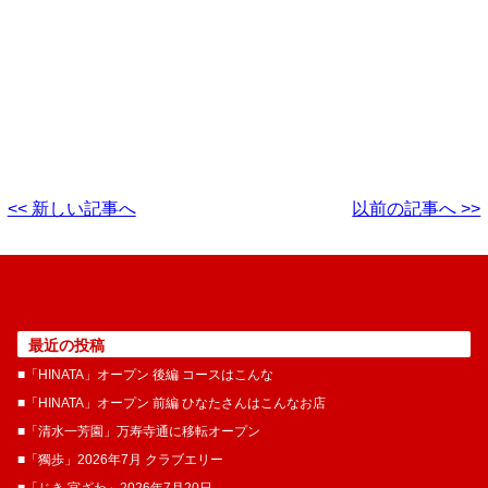
<< 新しい記事へ
以前の記事へ >>
最近の投稿
■「HINATA」オープン 後編 コースはこんな
■「HINATA」オープン 前編 ひなたさんはこんなお店
■「清水一芳園」万寿寺通に移転オープン
■「獨歩」2026年7月 クラブエリー