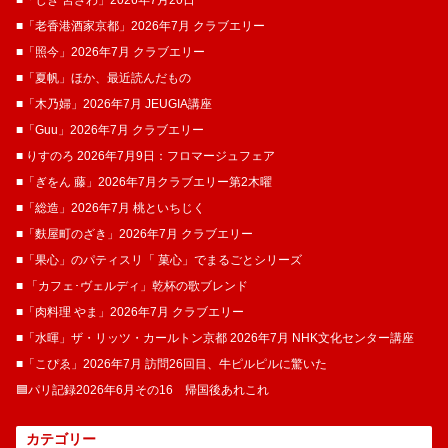
■「じき 宮ざわ」2026年7月20日
■「老香港酒家京都」2026年7月 クラブエリー
■「照今」2026年7月 クラブエリー
■「夏帆」ほか、最近読んだもの
■「木乃婦」2026年7月 JEUGIA講座
■「Guu」2026年7月 クラブエリー
■ りすのろ 2026年7月9日：フロマージュフェア
■「ぎをん 藤」2026年7月クラブエリー第2木曜
■「総造」2026年7月 桃といちじく
■「麩屋町のざき」2026年7月 クラブエリー
■「果心」のパティスリ「 菓​心」でまるごとシリーズ
■ 「カフェ･ヴェルディ」乾杯の歌ブレンド
■「肉料理 やま」2026年7月 クラブエリー
■「水暉」ザ・リッツ・カールトン京都 2026年7月 NHK文化センター講座
■「こぴゑ」2026年7月 訪問26回目、牛ピルピルに驚いた
🟦パリ記録2026年6月その16 帰国後あれこれ
カテゴリー