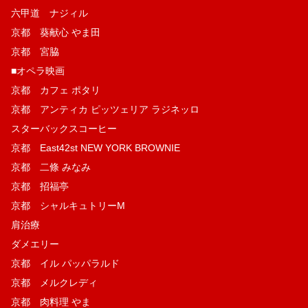
六甲道 ナジィル
京都 葵献心 やま田
京都 宮脇
■オペラ映画
京都 カフェ ポタリ
京都 アンティカ ピッツェリア ラジネッロ
スターバックスコーヒー
京都 East42st NEW YORK BROWNIE
京都 二條 みなみ
京都 招福亭
京都 シャルキュトリーM
肩治療
ダメエリー
京都 イル パッパラルド
京都 メルクレディ
京都 肉料理 やま