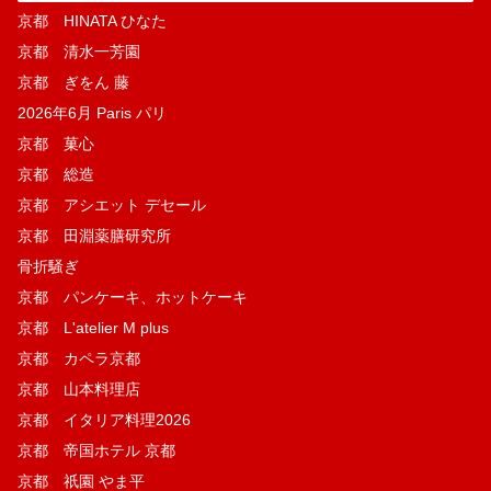
京都 HINATA ひなた
京都 清水一芳園
京都 ぎをん 藤
2026年6月 Paris パリ
京都 菓​心
京都 総造
京都 アシエット デセール
京都 田淵薬膳研究所
骨折騒ぎ
京都 パンケーキ、ホットケーキ
京都 L'atelier M plus
京都 カペラ京都
京都 山本料理店
京都 イタリア料理2026
京都 帝国ホテル 京都
京都 祇園 やま平