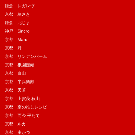
鎌倉 レガレヴ
京都 鳥さき
鎌倉 北じま
神戸 Sincro
京都 Maru
京都 丹
京都 リンデンバーム
京都 祇園饅頭
京都 白山
京都 半兵衛麩
京都 天若
京都 上賀茂 秋山
京都 京の推しレシピ
京都 而今 平たて
京都 ルカ
京都 串かつ