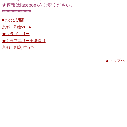
★速報は
facebook
をご覧ください。
*****************
■この１週間
京都 和食2024
★クラブエリー
★クラブエリー美味巡り
京都 割烹 竹うち
▲トップへ