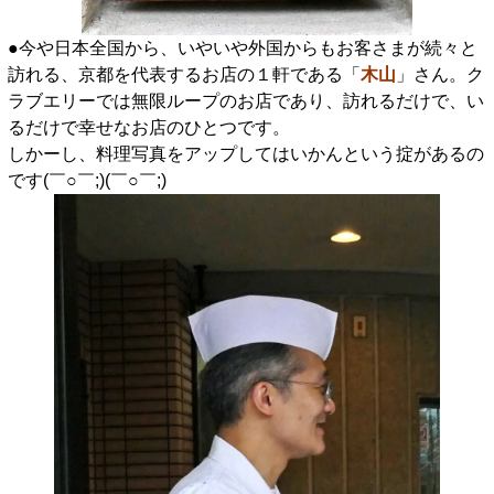
●今や日本全国から、いやいや外国からもお客さまが続々と
訪れる、京都を代表するお店の１軒である「
木山
」さん。ク
ラブエリーでは無限ループのお店であり、訪れるだけで、い
るだけで幸せなお店のひとつです。
しかーし、料理写真をアップしてはいかんという掟があるの
です(￣○￣;)(￣○￣;)