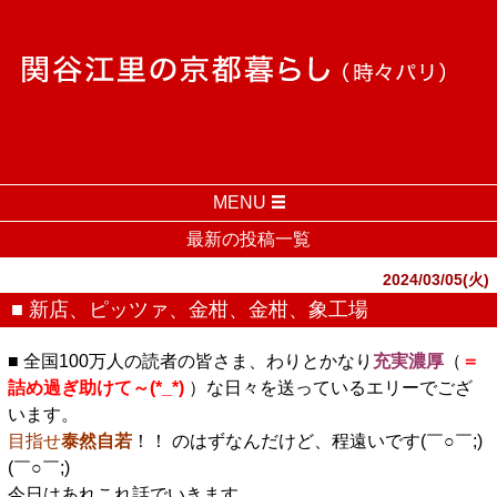
MENU
最新の投稿一覧
2024/03/05(火)
■ 新店、ピッツァ、金柑、金柑、象工場
■ 全国100万人の読者の皆さま、わりとかなり
充実濃厚
（
＝
詰め過ぎ助けて～(*_*)
）な日々を送っているエリーでござ
います。
目指せ
泰然自若
！！ のはずなんだけど、程遠いです(￣○￣;)
(￣○￣;)
今日はあれこれ話でいきます。