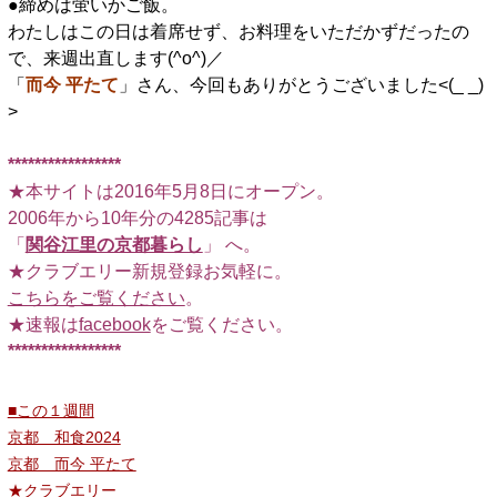
●締めは蛍いかご飯。
わたしはこの日は着席せず、お料理をいただかずだったの
で、来週出直します(^o^)／
「
而今 平たて
」さん、今回もありがとうございました<(_ _)
>
*****************
★本サイトは2016年5月8日にオープン。
2006年から10年分の4285記事は
「
関谷江里の京都暮らし
」 へ。
★クラブエリー新規登録お気軽に。
こちらをご覧ください
。
★速報は
facebook
をご覧ください。
*****************
■この１週間
京都 和食2024
京都 而今 平たて
★クラブエリー