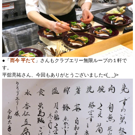
●「
而今 平たて
」さんもクラブエリー無限ループの１軒で
す。
平舘亮祐さん、今回もありがとうございました<(_ _)>