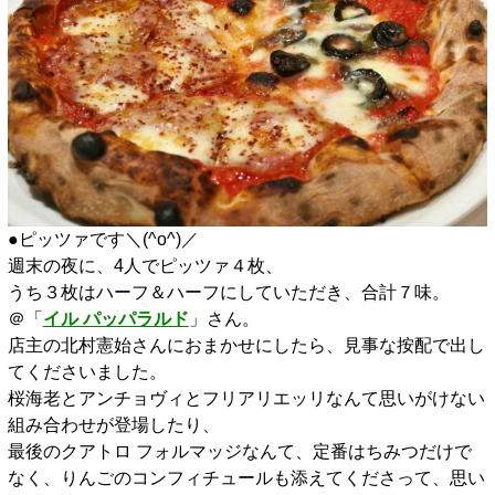
●ピッツァです＼(^o^)／
週末の夜に、4人でピッツァ４枚、
うち３枚はハーフ＆ハーフにしていただき、合計７味。
＠「
イル パッパラルド
」さん。
店主の北村憲始さんにおまかせにしたら、見事な按配で出し
てくださいました。
桜海老とアンチョヴィとフリアリエッリなんて思いがけない
組み合わせが登場したり、
最後のクアトロ フォルマッジなんて、定番はちみつだけで
なく、りんごのコンフィチュールも添えてくださって、思い