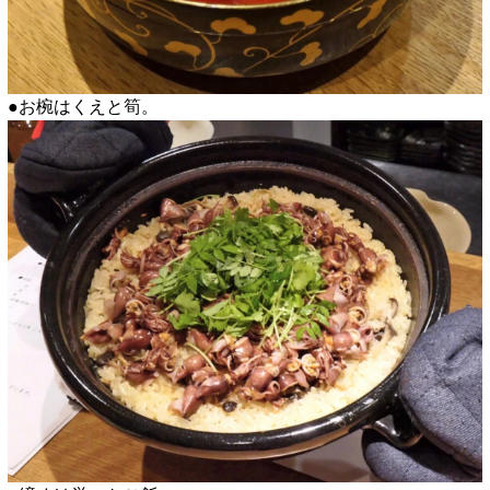
●お椀はくえと筍。