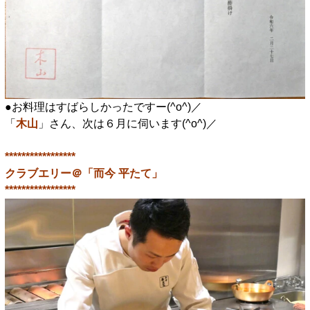
●お料理はすばらしかったですー(^o^)／
「
木山
」さん、次は６月に伺います(^o^)／
*****************
クラブエリー＠「而今 平たて」
*****************