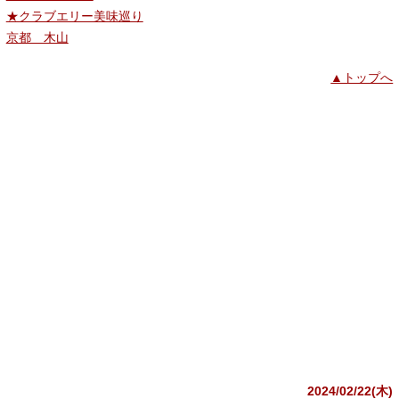
★クラブエリー美味巡り
京都 木山
▲トップへ
2024/02/22(木)