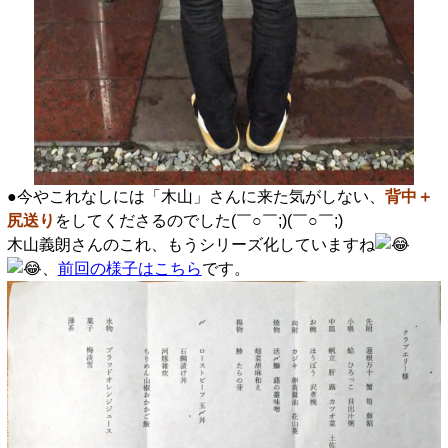
●今やこれなしには「木山」さんに来た気がしない、
背中＋
尻送り
をしてくださるのでした(￣○￣;)(￣○￣;)
木山義朗さんのこれ、もうシリーズ化していますね
、
前回の様子はこちら
です。