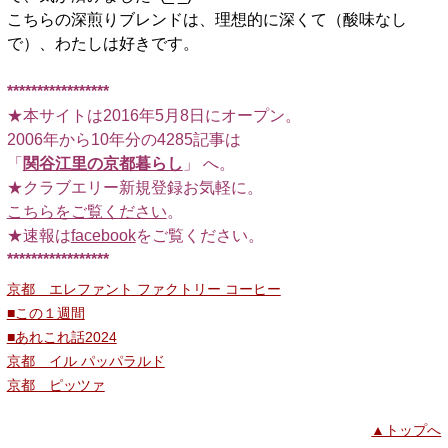
こちらの深煎りブレンドは、理想的に深くて（酸味なし
で）、わたしは好きです。
*****************
★本サイトは2016年5月8日にオープン。
2006年から10年分の4285記事は
「
関谷江里の京都暮らし
」 へ。
★クラブエリー新規登録お気軽に。
こちらをご覧ください
。
★速報は
facebook
をご覧ください。
*****************
京都 エレファント ファクトリー コーヒー
■この１週間
■あれこれ話2024
京都 イル パッパラルド
京都 ピッツァ
▲トップへ