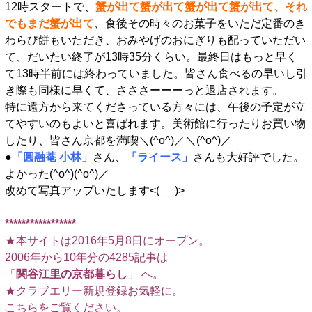
12時スタートで、
蟹が出て蟹が出て蟹が出て蟹が出て、それ
でもまだ蟹が出て
、食後その時々のお菓子をいただ定番のき
わらび餅もいただき、おみやげのおにぎりも配っていただい
て、だいたい終了が13時35分くらい。最終日はもっと早く
て13時半前には終わっていました。皆さん食べるの早いし引
き際も同様に早くて、さささーーーっと退店されます。
特に遠方から来てくださっている方々には、午後の予定が立
てやすいのもよいと喜ばれます。美術館に行ったりお買い物
したり、皆さん京都を満喫＼(^o^)／＼(^o^)／
●
「圓融菴 小林」
さん、
「ライース」
さんも大好評でした。
よかった(^o^)(^o^)／
改めて写真アップいたします<(_ _)>
*****************
★本サイトは2016年5月8日にオープン。
2006年から10年分の4285記事は
「
関谷江里の京都暮らし
」 へ。
★クラブエリー新規登録お気軽に。
こちらをご覧ください
。