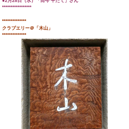
●2月28日（水）「而今 平たて」さん
*****************
**************
クラブエリー＠「木山」
**************