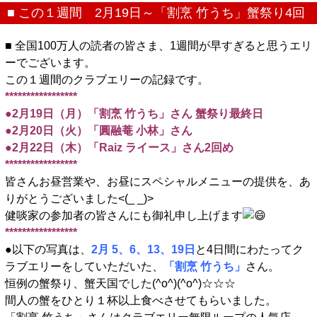
■ この１週間 2月19日～「割烹 竹うち」蟹祭り4回
■ 全国100万人の読者の皆さま、1週間が早すぎると思うエリ
ーでございます。
この１週間のクラブエリーの記録です。
*****************
●2月19日（月）「割烹 竹うち」さん 蟹祭り最終日
●2月20日（火）「圓融菴 小林」さん
●2月22日（木）「Raiz ライース」さん2回め
*****************
皆さんお昼営業や、お昼にスペシャルメニューの提供を、あ
りがとうございました<(_ _)>
健啖家の参加者の皆さんにも御礼申し上げます
*****************
●以下の写真は、
2月 5、6、13、19日
と4日間にわたってク
ラブエリーをしていただいた、
「割烹 竹うち」
さん。
恒例の蟹祭り、蟹天国でした(^o^)(^o^)☆☆☆
間人の蟹をひとり１杯以上食べさせてもらいました。