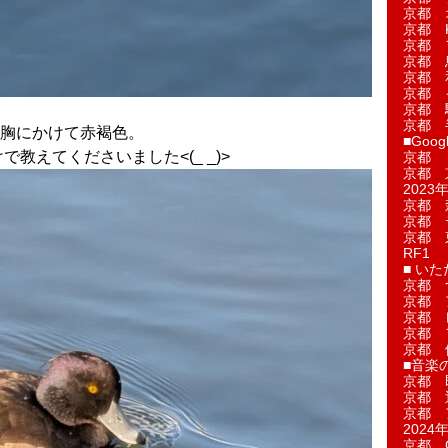
京都 
京都 
京都 
京都 
京都 
京都 
京都 
京都 
胸にかけて赤褐色。
■Googl
で教えてくださいました<(_ _)>
京都 
京都 
2023年
京都 
京都 
京都 
RF1
■ い
京都 
京都 
京都 
京都 
京都 
■音楽
京都 
京都 
京都 
2024年
京都 