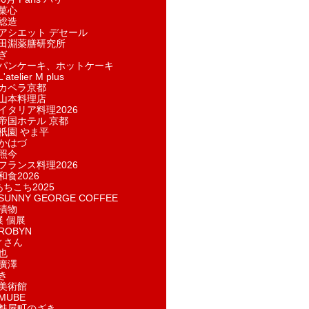
菓​心
総造
アシエット デセール
田淵薬膳研究所
ぎ
パンケーキ、ホットケーキ
telier M plus
カペラ京都
山本料理店
イタリア料理2026
帝国ホテル 京都
祇園 やま平
かはづ
照今
フランス料理2026
和食2026
あちこち2025
UNNY GEORGE COFFEE
漬物
展 個展
ROBYN
ィさん
也
廣澤
き
美術館
MUBE
麩屋町のざき