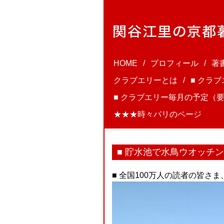
HOME
プロフィール
著
クラブエリーとは
■ クラ
■ クラブエリー毎月の予定（要
★★★時々パリのページ
■ 貯水池で水鳥ウオッチ
■ 全国100万人の読者の皆さ