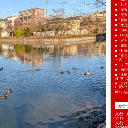
■「じき
■「老香
■「照今
■「夏
■「木乃婦
■「Gu
■ りす
■「ぎを
■「総造
■「麩屋
■「果心
ーズ
■ 「カ
■「肉料
■「水暉
月 NH
■「こぴ
に驚い
🟦パリ
カテ
京都 H
京都 
京都 
2026年