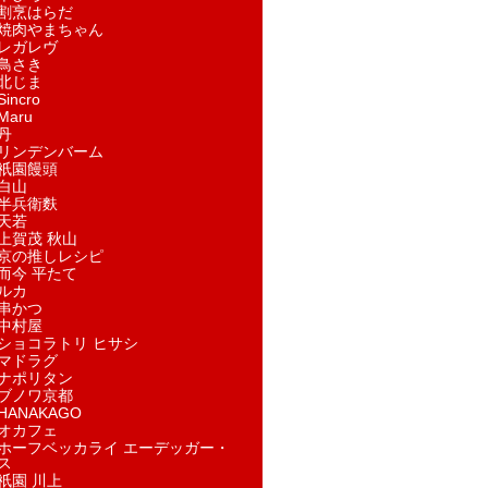
割烹はらだ
焼肉やまちゃん
レガレヴ
鳥さき
北じま
incro
aru
丹
リンデンバーム
祇園饅頭
白山
半兵衛麩
天若
上賀茂 秋山
京の推しレシピ
而今 平たて
ルカ
串かつ
中村屋
ショコラトリ ヒサシ
マドラグ
ナポリタン
ブノワ京都
ANAKAGO
オカフェ
ホーフベッカライ エーデッガー・
ス
祇園 川上