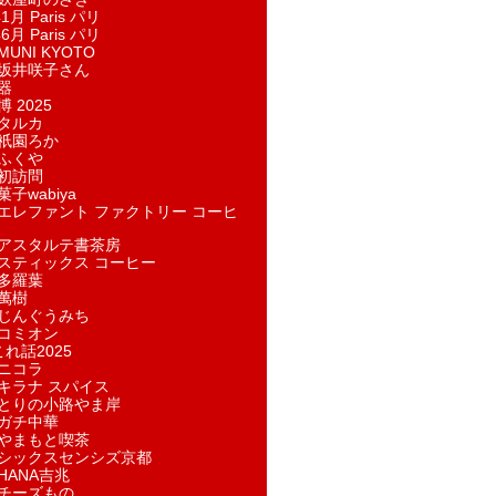
1月 Paris パリ
6月 Paris パリ
UNI KYOTO
坂井咲子さん
器
 2025
タルカ
祇園ろか
ふくや
初訪問
子wabiya
エレファント ファクトリー コーヒ
アスタルテ書茶房
スティックス コーヒー
多羅葉
萬樹
じんぐうみち
コミオン
れ話2025
ニコラ
キラナ スパイス
とりの小路やま岸
ガチ中華
やまもと喫茶
シックスセンシズ京都
HANA吉兆
チーズもの