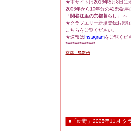
★本サイトは2016年5月8日に
2006年から10年分の4285記事
「
関谷江里の京都暮らし
」 へ
★クラブエリー新規登録お気軽
こちらをご覧ください
。
★速報は
Instagram
をご覧くだ
*****************
京都 鳥散歩
■「研野」2025年11月 