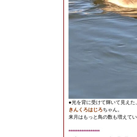
●光を背に受けて輝いて見えた
きんくろはじろ
ちゃん。
来月はもっと鳥の数も増えている
□
*****************