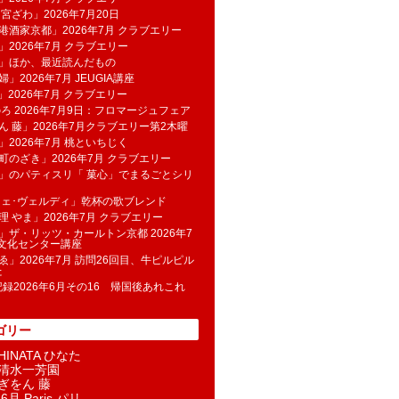
 宮ざわ」2026年7月20日
港酒家京都」2026年7月 クラブエリー
」2026年7月 クラブエリー
帆」ほか、最近読んだもの
」2026年7月 JEUGIA講座
u」2026年7月 クラブエリー
のろ 2026年7月9日：フロマージュフェア
ん 藤」2026年7月クラブエリー第2木曜
」2026年7月 桃といちじく
町のざき」2026年7月 クラブエリー
」のパティスリ「 菓​心」でまるごとシリ
フェ･ヴェルディ」乾杯の歌ブレンド
理 やま」2026年7月 クラブエリー
」ザ・リッツ・カールトン京都 2026年7
K文化センター講座
ゑ」2026年7月 訪問26回目、牛ピルピル
た
記録2026年6月その16 帰国後あれこれ
ゴリー
INATA ひなた
清水一芳園
ぎをん 藤
6月 Paris パリ