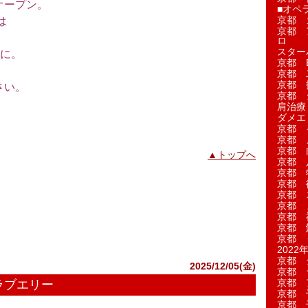
オープン。
■オペ
京都 
は
京都 
。
ロ
スター
に。
京都 Ea
京都 
京都 
さい。
京都 
肩治療
ダメエ
京都 
京都 
京都 
▲トップへ
京都 
京都 
京都 
京都 
京都 
京都 
京都 
京都 
2022年
京都 
2025/12/05(金)
京都 
京都 
クラブエリー
京都 
京都 