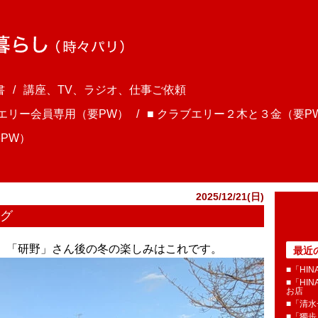
書
講座、TV、ラジオ、仕事ご依頼
ブエリー会員専用（要PW）
■ クラブエリー２木と３金（要P
PW）
2025/12/21(日)
ング
ま、「研野」さん後の冬の楽しみはこれです。
最近
■「HI
■「HI
お店
■「清
■「獨歩