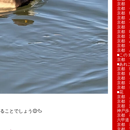
京都 
京都 
京都 M
京都 
京都 
京都 
京都 
京都 
京都 
京都 
京都 
■この
京都 
■あれこ
京都 
京都 
京都 
京都 
京都 
■花
京都 
、
京都 
京都 
神戸歩
ことでしょう😊🦆
京都 
六甲道
京都 
京都 