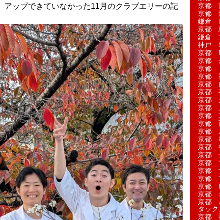
京都 
ま、アップできていなかった11月のクラブエリーの記
京都 
鎌倉 
京都 
鎌倉 
神戸 S
京都 M
京都 
京都 
京都 
京都 
京都 
京都 
京都 
京都 
京都 
京都 
京都 
京都 
京都 
京都 
京都 
京都 
京都 H
京都 
京都 
タック
京都 