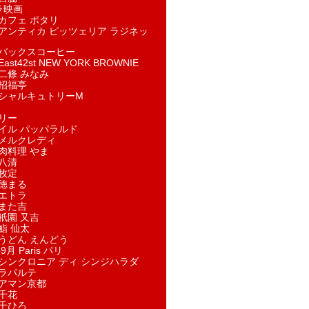
ラ映画
カフェ ポタリ
アンティカ ピッツェリア ラジネッ
バックスコーヒー
st42st NEW YORK BROWNIE
二條 みなみ
招福亭
シャルキュトリーM
リー
イル パッパラルド
メルクレディ
肉料理 やま
八清
牧定
徳まる
エトラ
また吉
祇園 又吉
鮨 仙太
うどん えんどう
9月 Paris パリ
シンクロニア ディ シンジハラダ
ラパルテ
アマン京都
千花
千ひろ