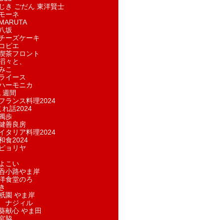
じき ごだん 東洋賢士
モーネ
ARUTA
八坂
チーズケーキ
コピエ
喫茶フロント
滔々と、
みこ
ライース
ハーモニカ
１週間
フランス料理2024
れ話2024
獨歩
鍵善良房
イタリア料理2024
和食2024
ピョリヤ
よこい
呑小路やま岸
洋食堂のろ
き
祇園 やま岸
 ナジィル
葵献心 やま田
宮脇