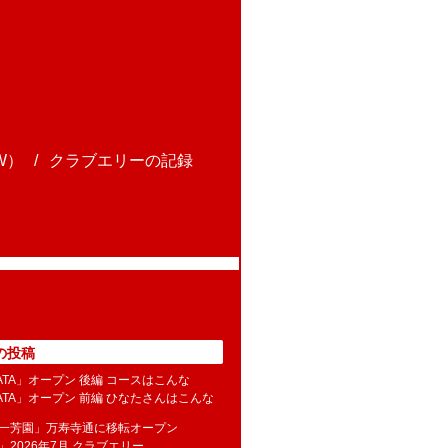
W）
クラブエリーの記録
の投稿
NATA」オープン 後編 コースはこんな
NATA」オープン 前編 ひなたさんはこんな
水一芳園」万寿寺通に移転オープン
」2026年7月 クラブエリー