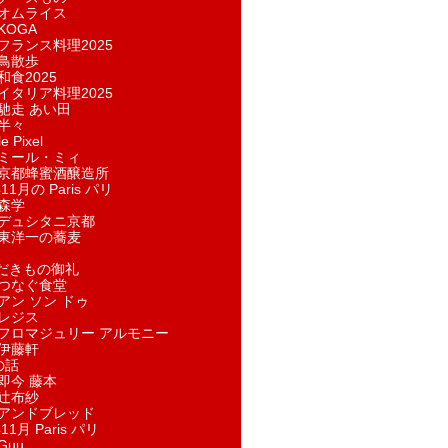
オムライス
KOGA
フランス料理2025
鳥散歩
和食2025
イタリア料理2025
馳走 あい田
半々
e Pixel
ミール・ミィ
京都蜂蜜酒醸造所
11月の Paris パリ
森学
デュシタニ京都
東洋一の蕎麦
ただきもの御礼
つなぐ食堂
アン ソン ドゥ
レジス
フロマジュリー アルモニー
伊藤軒
の話
即今 藤本
辻布紗
アンドブレッド
11月 Paris パリ
Guu