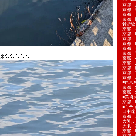
京都 
京都 
京都 
京都 
骨折騒
京都 
京都 L'a
京都 
京都 
京都 
京都 
🦆🦆🦆🦆
京都 
京都 
京都 
京都 
京都 
■東京
京都 S
京都 
■美術
京都 
■キテ
田中達
京都 
大阪歩
大阪 
京都 
京都 