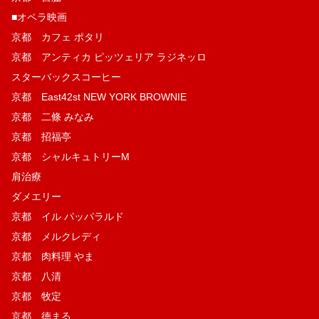
■オペラ映画
京都 カフェ ポタリ
京都 アンティカ ピッツェリア ラジネッロ
スターバックスコーヒー
京都 East42st NEW YORK BROWNIE
京都 二條 みなみ
京都 招福亭
京都 シャルキュトリーM
肩治療
ダメエリー
京都 イル パッパラルド
京都 メルクレディ
京都 肉料理 やま
京都 八清
京都 牧定
京都 徳まる