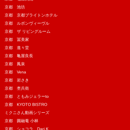
京都 池坊
京都 京都ブライトンホテル
京都 ルボンヴィーヴル
京都 ザ リビングルーム
京都 冨美家
京都 進々堂
京都 亀屋良長
京都 鳳泉
京都 Vena
京都 岩さき
京都 杢兵衛
京都 ともみジェラーto
京都 KYOTO BISTRO
ミクニさん動画シリーズ
京都 圓融菴 小林
京都 ショコラ Dari K