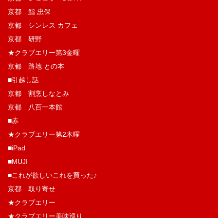
京都 鮨 忠保
京都 シンレス カフェ
京都 研野
★クラブエリー第3金曜
京都 路地 との本
■引越し話
京都 割烹しなとみ
京都 八百一本館
■赤
★クラブエリー第2木曜
■iPad
■MUJI
■これが欲しいこれを買った♪
京都 取り寄せ
★クラブエリー
★クラブエリー美味巡り