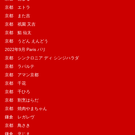
京都 エトラ
京都 また吉
京都 祇園 又吉
京都 鮨 仙太
京都 うどん えんどう
2022年9月 Paris パリ
京都 シンクロニア ディ シンジハラダ
京都 ラパルテ
京都 アマン京都
京都 千花
京都 千ひろ
京都 割烹はらだ
京都 焼肉やまちゃん
鎌倉 レガレヴ
京都 鳥さき
鎌倉 北じま