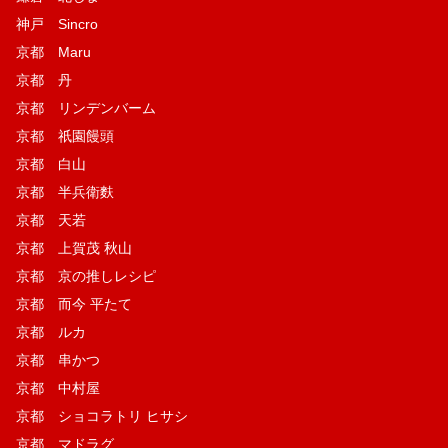
神戸 Sincro
京都 Maru
京都 丹
京都 リンデンバーム
京都 祇園饅頭
京都 白山
京都 半兵衛麩
京都 天若
京都 上賀茂 秋山
京都 京の推しレシピ
京都 而今 平たて
京都 ルカ
京都 串かつ
京都 中村屋
京都 ショコラトリ ヒサシ
京都 マドラグ