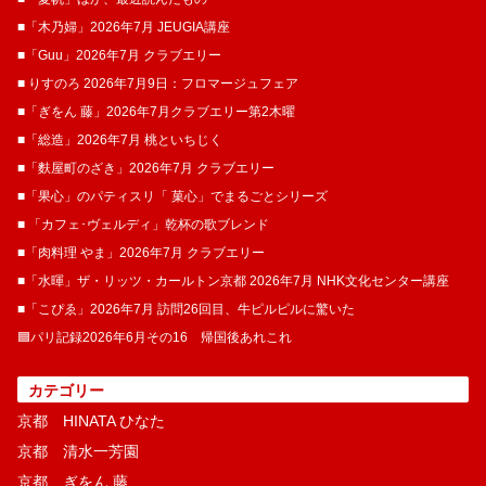
■「木乃婦」2026年7月 JEUGIA講座
■「Guu」2026年7月 クラブエリー
■ りすのろ 2026年7月9日：フロマージュフェア
■「ぎをん 藤」2026年7月クラブエリー第2木曜
■「総造」2026年7月 桃といちじく
■「麩屋町のざき」2026年7月 クラブエリー
■「果心」のパティスリ「 菓​心」でまるごとシリーズ
■ 「カフェ･ヴェルディ」乾杯の歌ブレンド
■「肉料理 やま」2026年7月 クラブエリー
■「水暉」ザ・リッツ・カールトン京都 2026年7月 NHK文化センター講座
■「こぴゑ」2026年7月 訪問26回目、牛ピルピルに驚いた
🟦パリ記録2026年6月その16 帰国後あれこれ
カテゴリー
京都 HINATA ひなた
京都 清水一芳園
京都 ぎをん 藤