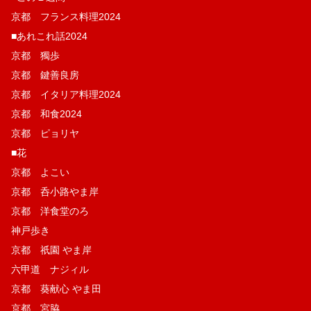
京都 フランス料理2024
■あれこれ話2024
京都 獨歩
京都 鍵善良房
京都 イタリア料理2024
京都 和食2024
京都 ピョリヤ
■花
京都 よこい
京都 呑小路やま岸
京都 洋食堂のろ
神戸歩き
京都 祇園 やま岸
六甲道 ナジィル
京都 葵献心 やま田
京都 宮脇