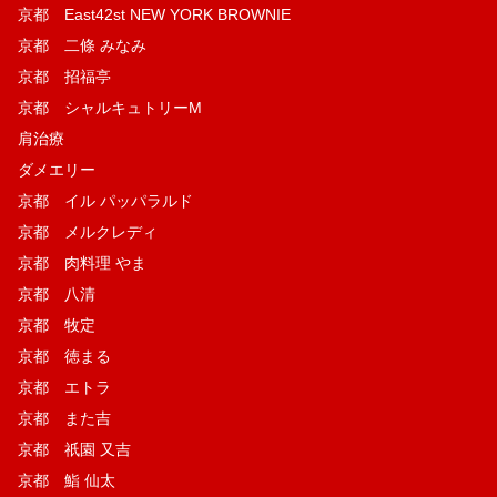
京都 East42st NEW YORK BROWNIE
京都 二條 みなみ
京都 招福亭
京都 シャルキュトリーM
肩治療
ダメエリー
京都 イル パッパラルド
京都 メルクレディ
京都 肉料理 やま
京都 八清
京都 牧定
京都 徳まる
京都 エトラ
京都 また吉
京都 祇園 又吉
京都 鮨 仙太