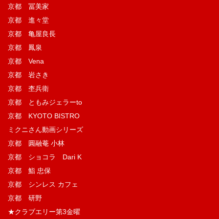
京都 冨美家
京都 進々堂
京都 亀屋良長
京都 鳳泉
京都 Vena
京都 岩さき
京都 杢兵衛
京都 ともみジェラーto
京都 KYOTO BISTRO
ミクニさん動画シリーズ
京都 圓融菴 小林
京都 ショコラ Dari K
京都 鮨 忠保
京都 シンレス カフェ
京都 研野
★クラブエリー第3金曜