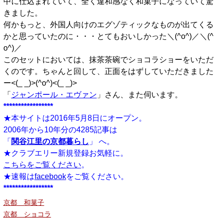
中に仕込まれていて、全く違和感なく和菓子になっていて驚
きました。
何かもっと、外国人向けのエグゾティックなものが出てくる
かと思っていたのに・・・とてもおいしかった＼(^o^)／＼(^
o^)／
このセットにおいては、抹茶茶碗でショコラショーをいただ
くのです。ちゃんと回して、正面をはずしていただきました
ー<(_ _)>(^o^)<(_ _)>
「
ジャンポール・エヴァン
」さん、また伺います。
*****************
★本サイトは2016年5月8日にオープン。
2006年から10年分の4285記事は
「
関谷江里の京都暮らし
」 へ。
★クラブエリー新規登録お気軽に。
こちらをご覧ください
。
★速報は
facebook
をご覧ください。
*****************
京都 和菓子
京都 ショコラ