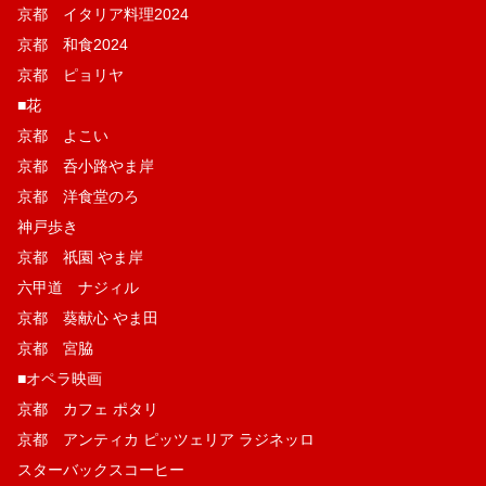
京都 イタリア料理2024
京都 和食2024
京都 ピョリヤ
■花
京都 よこい
京都 呑小路やま岸
京都 洋食堂のろ
神戸歩き
京都 祇園 やま岸
六甲道 ナジィル
京都 葵献心 やま田
京都 宮脇
■オペラ映画
京都 カフェ ポタリ
京都 アンティカ ピッツェリア ラジネッロ
スターバックスコーヒー