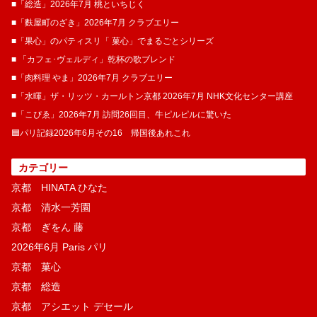
■「総造」2026年7月 桃といちじく
■「麩屋町のざき」2026年7月 クラブエリー
■「果心」のパティスリ「 菓​心」でまるごとシリーズ
■ 「カフェ･ヴェルディ」乾杯の歌ブレンド
■「肉料理 やま」2026年7月 クラブエリー
■「水暉」ザ・リッツ・カールトン京都 2026年7月 NHK文化センター講座
■「こぴゑ」2026年7月 訪問26回目、牛ピルピルに驚いた
🟦パリ記録2026年6月その16 帰国後あれこれ
カテゴリー
京都 HINATA ひなた
京都 清水一芳園
京都 ぎをん 藤
2026年6月 Paris パリ
京都 菓​心
京都 総造
京都 アシエット デセール