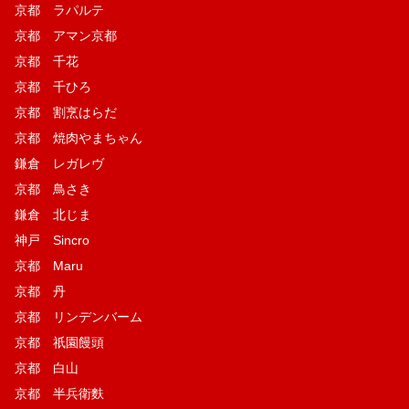
京都 ラパルテ
京都 アマン京都
京都 千花
京都 千ひろ
京都 割烹はらだ
京都 焼肉やまちゃん
鎌倉 レガレヴ
京都 鳥さき
鎌倉 北じま
神戸 Sincro
京都 Maru
京都 丹
京都 リンデンバーム
京都 祇園饅頭
京都 白山
京都 半兵衛麩