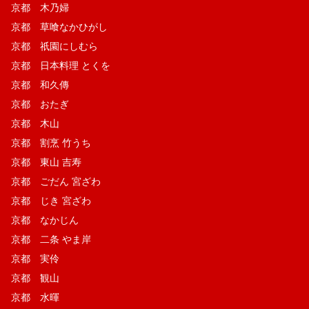
京都 木乃婦
京都 草喰なかひがし
京都 祇園にしむら
京都 日本料理 とくを
京都 和久傳
京都 おたぎ
京都 木山
京都 割烹 竹うち
京都 東山 吉寿
京都 ごだん 宮ざわ
京都 じき 宮ざわ
京都 なかじん
京都 二条 やま岸
京都 実伶
京都 観山
京都 水暉