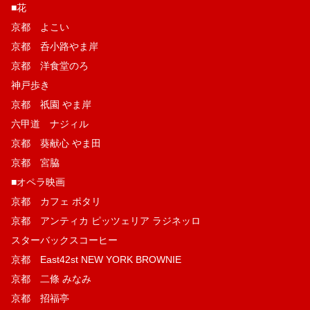
■花
京都 よこい
京都 呑小路やま岸
京都 洋食堂のろ
神戸歩き
京都 祇園 やま岸
六甲道 ナジィル
京都 葵献心 やま田
京都 宮脇
■オペラ映画
京都 カフェ ポタリ
京都 アンティカ ピッツェリア ラジネッロ
スターバックスコーヒー
京都 East42st NEW YORK BROWNIE
京都 二條 みなみ
京都 招福亭