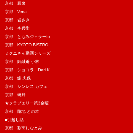
京都 鳳泉
京都 Vena
京都 岩さき
京都 杢兵衛
京都 ともみジェラーto
京都 KYOTO BISTRO
ミクニさん動画シリーズ
京都 圓融菴 小林
京都 ショコラ Dari K
京都 鮨 忠保
京都 シンレス カフェ
京都 研野
★クラブエリー第3金曜
京都 路地 との本
■引越し話
京都 割烹しなとみ