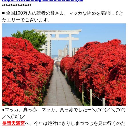
*****************
■ 全国100万人の読者の皆さま、マッカな眺めを堪能してき
たエリーでございます。
●マッカ、真っ赤、マッカ、真っ赤でしたー＼(^o^)／＼(^o^)
／＼(^o^)／
長岡天満宮
へ、今年は絶対にきりしまつつじを見に行くのだ