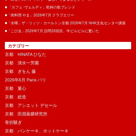
■ 「カフェ･ヴェルディ」乾杯の歌ブレンド
■「肉料理 やま」2026年7月 クラブエリー
■「水暉」ザ・リッツ・カールトン京都 2026年7月 NHK文化センター講座
■「こぴゑ」2026年7月 訪問26回目、牛ピルピルに驚いた
カテゴリー
京都 HINATA ひなた
京都 清水一芳園
京都 ぎをん 藤
2026年6月 Paris パリ
京都 菓​心
京都 総造
京都 アシエット デセール
京都 田淵薬膳研究所
骨折騒ぎ
京都 パンケーキ、ホットケーキ