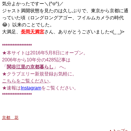
気分よかったですー＼(^o^)／
ジャスト満開状態を見たのは久しぶりで、東京から京都に通
っていた頃（ロングロングアゴー、フイルムカメラの時代
😂）以来のことでした。
大満足、
長岡天満宮
さん、ありがとうございました<(_ _)>
*****************
★本サイトは2016年5月8日にオープン。
2006年から10年分の4285記事は
「
関谷江里の京都暮らし
」 へ。
★クラブエリー新規登録お気軽に。
こちらをご覧ください
。
★速報は
Instagram
をご覧ください。
*****************
京都 花
▲トップへ