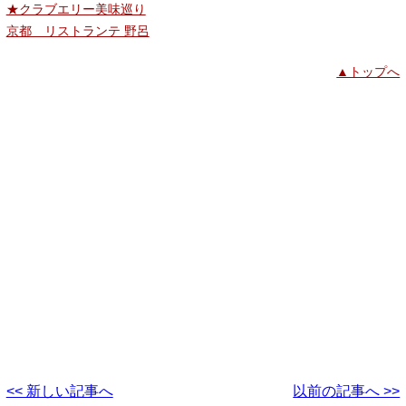
★クラブエリー美味巡り
京都 リストランテ 野呂
▲トップへ
<< 新しい記事へ
以前の記事へ >>