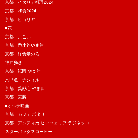
京都 イタリア料理2024
京都 和食2024
京都 ピョリヤ
■花
京都 よこい
京都 呑小路やま岸
京都 洋食堂のろ
神戸歩き
京都 祇園 やま岸
六甲道 ナジィル
京都 葵献心 やま田
京都 宮脇
■オペラ映画
京都 カフェ ポタリ
京都 アンティカ ピッツェリア ラジネッロ
スターバックスコーヒー