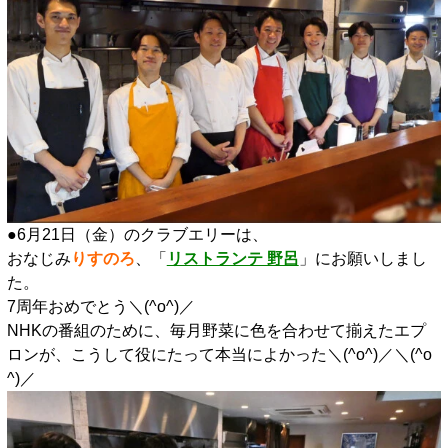
●6月21日（金）のクラブエリーは、
おなじみ
りすのろ
、「
リストランテ 野呂
」にお願いしまし
た。
7周年おめでとう＼(^o^)／
NHKの番組のために、毎月野菜に色を合わせて揃えたエプ
ロンが、こうして役にたって本当によかった＼(^o^)／＼(^o
^)／