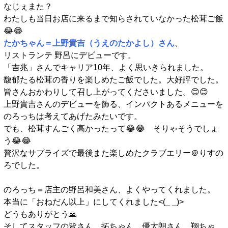
なじぇまた？
わたしも当日お店に来るまで知らされていなかった松茸ご飯
😂😂
たかちゃん＝上野貴吉（うえのたかよし）さん
、
リストランテ 野呂にデビューです。
「吉兆」さんでキャリア10年、よく思いきられました。
馥郁たる松茸の香りを楽しめたご飯でした。大好評でした。
皆さんおかわりして召し上がってくださいました。😊😊
上野貴吉さんのデビューを飾る、インパクトあるメニューを
のろっちは考えてあげたみたいです。
でも、松茸すんごく高かったって😂😂 そりゃそうでしょ
う😂😂
贅沢なサプライズで最後また楽しめたクラブエリー＠りすの
ろでした。
のろっち＝店主の野呂和美さん、よくやってくれました。
本当に「おねだん以上」にしてくれました<(_ _)>
どうもありがとう🙏
そしてスタッフの皆さん、拓ちゃん、優太朗さん、翔ちゃ