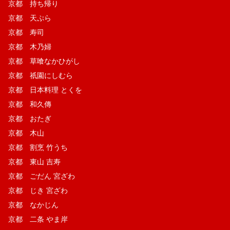
京都 持ち帰り
京都 天ぷら
京都 寿司
京都 木乃婦
京都 草喰なかひがし
京都 祇園にしむら
京都 日本料理 とくを
京都 和久傳
京都 おたぎ
京都 木山
京都 割烹 竹うち
京都 東山 吉寿
京都 ごだん 宮ざわ
京都 じき 宮ざわ
京都 なかじん
京都 二条 やま岸