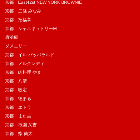
京都 East42st NEW YORK BROWNIE
京都 二條 みなみ
京都 招福亭
京都 シャルキュトリーM
肩治療
ダメエリー
京都 イル パッパラルド
京都 メルクレディ
京都 肉料理 やま
京都 八清
京都 牧定
京都 徳まる
京都 エトラ
京都 また吉
京都 祇園 又吉
京都 鮨 仙太