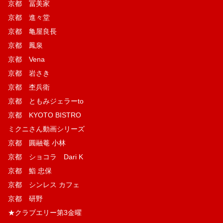
京都 冨美家
京都 進々堂
京都 亀屋良長
京都 鳳泉
京都 Vena
京都 岩さき
京都 杢兵衛
京都 ともみジェラーto
京都 KYOTO BISTRO
ミクニさん動画シリーズ
京都 圓融菴 小林
京都 ショコラ Dari K
京都 鮨 忠保
京都 シンレス カフェ
京都 研野
★クラブエリー第3金曜