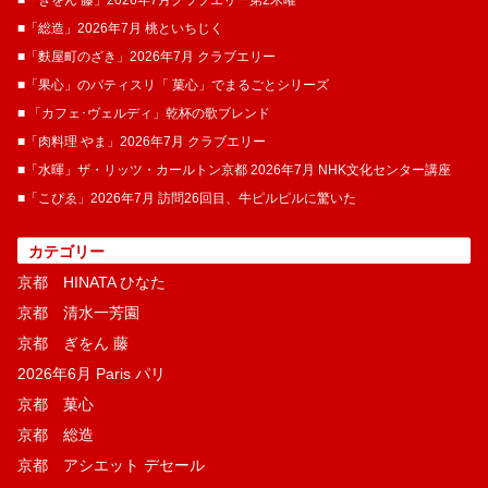
■「ぎをん 藤」2026年7月クラブエリー第2木曜
■「総造」2026年7月 桃といちじく
■「麩屋町のざき」2026年7月 クラブエリー
■「果心」のパティスリ「 菓​心」でまるごとシリーズ
■ 「カフェ･ヴェルディ」乾杯の歌ブレンド
■「肉料理 やま」2026年7月 クラブエリー
■「水暉」ザ・リッツ・カールトン京都 2026年7月 NHK文化センター講座
■「こぴゑ」2026年7月 訪問26回目、牛ピルピルに驚いた
カテゴリー
京都 HINATA ひなた
京都 清水一芳園
京都 ぎをん 藤
2026年6月 Paris パリ
京都 菓​心
京都 総造
京都 アシエット デセール