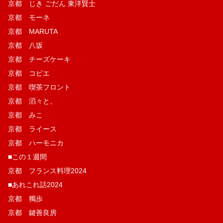
京都 じき ごだん 東洋賢士
京都 モーネ
京都 MARUTA
京都 八坂
京都 チーズケーキ
京都 コピエ
京都 喫茶フロント
京都 滔々と、
京都 みこ
京都 ライース
京都 ハーモニカ
■この１週間
京都 フランス料理2024
■あれこれ話2024
京都 獨歩
京都 鍵善良房