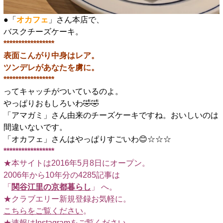
●「
オカフェ
」さん本店で、
バスクチーズケーキ。
*****************
表面こんがり中身はレア。
ツンデレがあなたを虜に。
*****************
ってキャッチがついているのよ。
やっぱりおもしろいわ🤣🤣
「アマガミ」さん由来のチーズケーキですね。おいしいのは
間違いないです。
「オカフェ」さんはやっぱりすごいわ😊☆☆☆
*****************
★本サイトは2016年5月8日にオープン。
2006年から10年分の4285記事は
「
関谷江里の京都暮らし
」 へ。
★クラブエリー新規登録お気軽に。
こちらをご覧ください
。
★速報は
Instagram
をご覧ください。