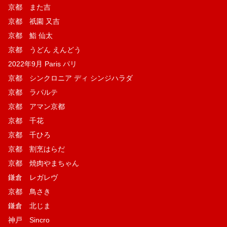
京都 また吉
京都 祇園 又吉
京都 鮨 仙太
京都 うどん えんどう
2022年9月 Paris パリ
京都 シンクロニア ディ シンジハラダ
京都 ラパルテ
京都 アマン京都
京都 千花
京都 千ひろ
京都 割烹はらだ
京都 焼肉やまちゃん
鎌倉 レガレヴ
京都 鳥さき
鎌倉 北じま
神戸 Sincro