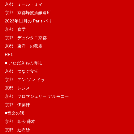
京都 ミール・ミィ
京都 京都蜂蜜酒醸造所
2023年11月の Paris パリ
京都 森学
京都 デュシタニ京都
京都 東洋一の蕎麦
RF1
■ いただきもの御礼
京都 つなぐ食堂
京都 アン ソン ドゥ
京都 レジス
京都 フロマジュリー アルモニー
京都 伊藤軒
■音楽の話
京都 即今 藤本
京都 辻布紗