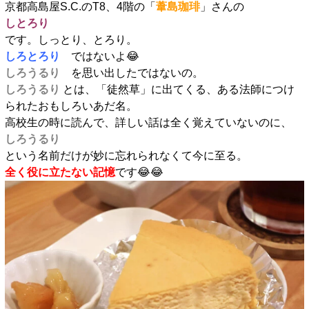
京都高島屋S.C.のT8、4階の「
葦島珈琲
」さんの
しとろり
です。しっとり、とろり。
しろとろり
ではないよ😂
しろうるり
を思い出したではないの。
しろうるり
とは、「徒然草」に出てくる、ある法師につけ
られたおもしろいあだ名。
高校生の時に読んで、詳しい話は全く覚えていないのに、
しろうるり
という名前だけが妙に忘れられなくて今に至る。
全く役に立たない
記憶
です😂😂