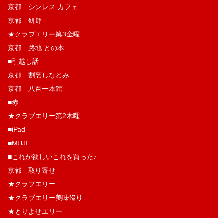
京都 シンレス カフェ
京都 研野
★クラブエリー第3金曜
京都 路地 との本
■引越し話
京都 割烹しなとみ
京都 八百一本館
■赤
★クラブエリー第2木曜
■iPad
■MUJI
■これが欲しいこれを買った♪
京都 取り寄せ
★クラブエリー
★クラブエリー美味巡り
★とりよせエリー