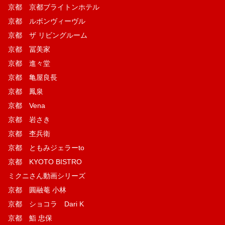
京都 京都ブライトンホテル
京都 ルボンヴィーヴル
京都 ザ リビングルーム
京都 冨美家
京都 進々堂
京都 亀屋良長
京都 鳳泉
京都 Vena
京都 岩さき
京都 杢兵衛
京都 ともみジェラーto
京都 KYOTO BISTRO
ミクニさん動画シリーズ
京都 圓融菴 小林
京都 ショコラ Dari K
京都 鮨 忠保