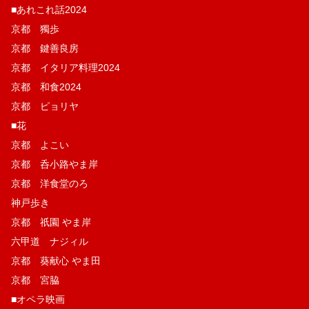
■あれこれ話2024
京都 獨歩
京都 鍵善良房
京都 イタリア料理2024
京都 和食2024
京都 ピョリヤ
■花
京都 よこい
京都 呑小路やま岸
京都 洋食堂のろ
神戸歩き
京都 祇園 やま岸
六甲道 ナジィル
京都 葵献心 やま田
京都 宮脇
■オペラ映画