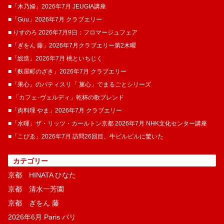
■「木乃婦」2026年7月 JEUGIA講座
■「Guu」2026年7月 クラブエリー
■ りすのろ 2026年7月9日：フロマージュフェア
■「ぎをん 藤」2026年7月クラブエリー第2木曜
■「総造」2026年7月 桃といちじく
■「麩屋町のざき」2026年7月 クラブエリー
■「果心」のパティスリ「 菓​心」でまるごとシリーズ
■ 「カフェ･ヴェルディ」乾杯の歌ブレンド
■「肉料理 やま」2026年7月 クラブエリー
■「水暉」ザ・リッツ・カールトン京都 2026年7月 NHK文化センター講座
■「こぴゑ」2026年7月 訪問26回目、牛ピルピルに驚いた
カテゴリー
京都 HINATA ひなた
京都 清水一芳園
京都 ぎをん 藤
2026年6月 Paris パリ