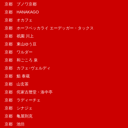
京都 ブノワ京都
京都 HANAKAGO
京都 オカフェ
京都 ホーフベッカライ エーデッガー・タックス
京都 祇園 川上
京都 東山ゆう豆
京都 ワルダー
京都 和ごころ 泉
京都 カフェ･ヴェルディ
京都 鮨 泰蔵
京都 山玄茶
京都 侘家古暦堂・洛中亭
京都 ラディーチェ
京都 シナジェ
京都 亀屋則克
京都 池坊